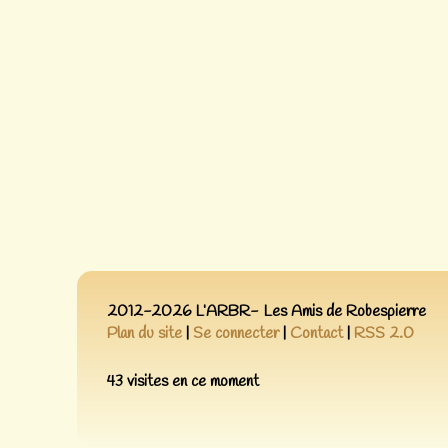
2012-2026 L’ARBR- Les Amis de Robespierre
Plan du site
|
Se connecter
|
Contact
|
RSS 2.0
43 visites en ce moment