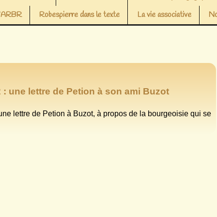
 l’ARBR
Robespierre dans le texte
La vie associative
No
 : une lettre de Petion à son ami Buzot
une lettre de Petion à Buzot, à propos de la bourgeoisie qui se