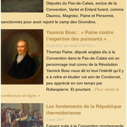
Députés du Pas-de-Calais, exclus de la
Convention, Varlet et Enlard furent, comme
Daunou, Magniez, Paine et Personne,
sanctionnés pour avoir rejoint le camp des Girondins.
Yannick Bosc : « Paine contre
l’expertise des puissants »
11 juin 2023, par Alcide CARTON_1
Thomas Paine, député anglais élu à la
Convention dans le Pas-de-Calais est un
personnage mal connu de la Révolution .
Yannick Bosc nous dit ici tout l’intérêt qu’il y
a à relire et étudier cet ami de Condorcet,
peu apprécié en son temps par
Robespierre. Et pourtant. ..
Pour revoir la
conférence en ligne
Les fondements de la République
thermidorienne
3 mars 2017
Faisant suite à la Convention montagnarde,