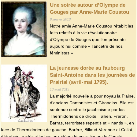
Une soirée autour d’Olympe de
Gouges par Anne-Marie Coustou
6 janvier 2018
Notre amie Anne-Marie Coustou rétablit les
faits relatifs à la vie révolutionnaire
d’Olympe de Gouges que l’on présente
aujourd’hui comme « l’ancêtre de nos
féministes »
La jeunesse dorée au faubourg
Saint-Antoine dans les journées de
Prairial (avril-mai 1795).
18 août 2015
La majorité nouvelle a pour noyau la Plaine,
d’anciens Dantonistes et Girondins. Elle est
soutenue contre le jacobinisme par les
Thermidoriens de droite, Tallien, Fréron,
Barras, terroristes repentis et « nantis », en
face de Thermidoriens de gauche, Barère, Billaud-Varenne et Collot
d’Herbois, restés attachés aux idées démocratiques du Comité.