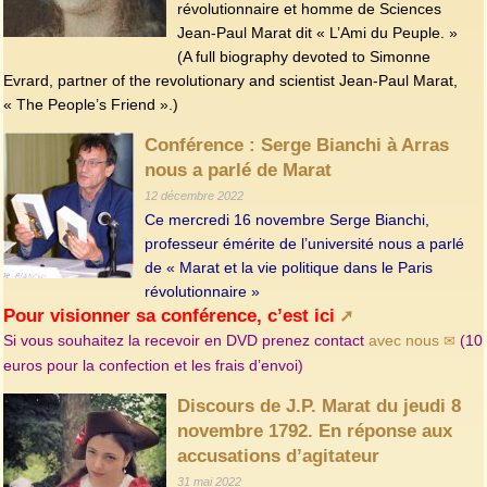
révolutionnaire et homme de Sciences
Jean-Paul Marat dit « L’Ami du Peuple. »
(A full biography devoted to Simonne
Evrard, partner of the revolutionary and scientist Jean-Paul Marat,
« The People’s Friend ».)
Conférence : Serge Bianchi à Arras
nous a parlé de Marat
12 décembre 2022
Ce mercredi 16 novembre Serge Bianchi,
professeur émérite de l’université nous a parlé
de « Marat et la vie politique dans le Paris
révolutionnaire »
Pour visionner sa conférence, c’est ici
Si vous souhaitez la recevoir en DVD prenez contact
avec nous
(10
euros pour la confection et les frais d’envoi)
Discours de J.P. Marat du jeudi 8
novembre 1792. En réponse aux
accusations d’agitateur
31 mai 2022