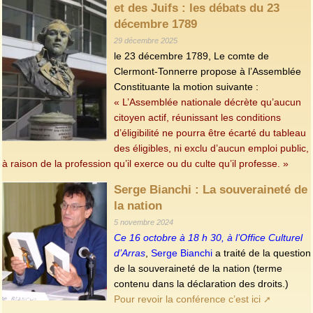
et des Juifs : les débats du 23
décembre 1789
29 décembre 2025
le 23 décembre 1789, Le comte de
Clermont-Tonnerre propose à l’Assemblée
Constituante la motion suivante :
« L’Assemblée nationale décrète qu’aucun
citoyen actif, réunissant les conditions
d’éligibilité ne pourra être écarté du tableau
des éligibles, ni exclu d’aucun emploi public,
à raison de la profession qu’il exerce ou du culte qu’il professe. »
Serge Bianchi : La souveraineté de
la nation
5 novembre 2024
Ce 16 octobre à 18 h 30, à l’Office Culturel
d’Arras
,
Serge Bianchi
a traité de la question
de la souveraineté de la nation (terme
contenu dans la déclaration des droits.)
Pour revoir la conférence c’est ici