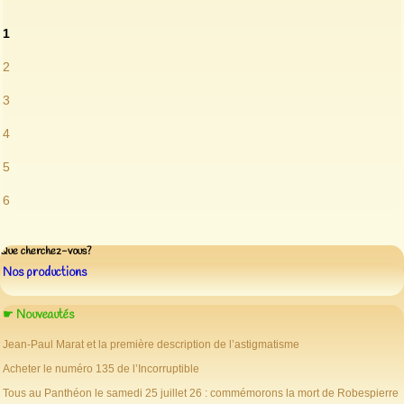
1
2
3
4
5
6
Que cherchez-vous?
Nos productions
☛ Nouveautés
Jean-Paul Marat et la première description de l’astigmatisme
Acheter le numéro 135 de l’Incorruptible
Tous au Panthéon le samedi 25 juillet 26 : commémorons la mort de Robespierre