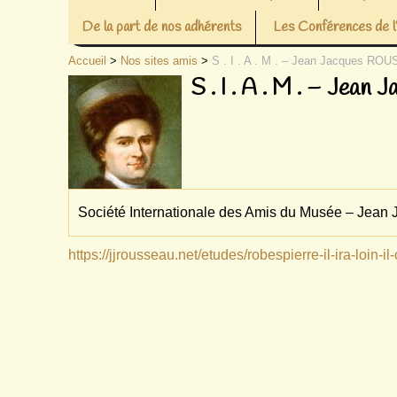
De la part de nos adhérents
Les Conférences de
Accueil
>
Nos sites amis
>
S . I . A . M . – Jean Jacques R
S . I . A . M . – Je
Société Internationale des Amis du Musée – Jea
https://jjrousseau.net/etudes/robespierre-il-ira-loin-il-c