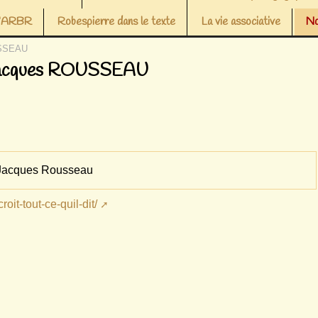
 l’ARBR
Robespierre dans le texte
La vie associative
No
OUSSEAU
an Jacques ROUSSEAU
n Jacques Rousseau
roit-tout-ce-quil-dit/