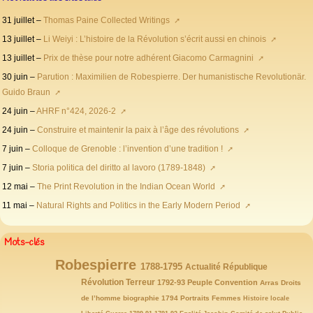
31 juillet –
Thomas Paine Collected Writings
13 juillet –
Li Weiyi : L’histoire de la Révolution s’écrit aussi en chinois
13 juillet –
Prix de thèse pour notre adhérent Giacomo Carmagnini
30 juin –
Parution : Maximilien de Robespierre. Der humanistische Revolutionär.
Guido Braun
24 juin –
AHRF n°424, 2026-2
24 juin –
Construire et maintenir la paix à l’âge des révolutions
7 juin –
Colloque de Grenoble : l’invention d’une tradition !
7 juin –
Storia politica del diritto al lavoro (1789-1848)
12 mai –
The Print Revolution in the Indian Ocean World
11 mai –
Natural Rights and Politics in the Early Modern Period
Mots-clés
Robespierre
146/146
77/146
72/146
65/146
1788-1795
Actualité
République
63/146
59/146
54/146
52/146
47/146
Révolution
43/146
Terreur
1792-93
Peuple
Convention
Arras
Droits
40/146
39/146
32/146
32/146
31/146
29/146
de l’homme
biographie
1794
Portraits
Femmes
Histoire locale