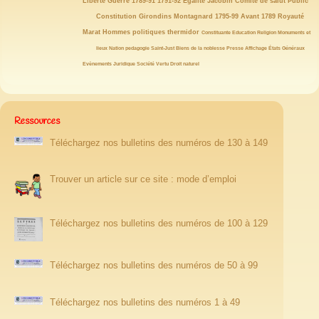
27/146
25/146
23/146
21/146
21/146
21/146
Liberté
Guerre
1789-91
1791-92
Egalité
Jacobin
Comité de salut Public
19/146
19/146
19/146
19/146
18/146
18/146
18/146
Constitution
Girondins
Montagnard
1795-99
Avant 1789
Royauté
17/146
15/146
15/146
14/146
14/146
13/146
Marat
Hommes politiques
thermidor
Constituante
Education
Religion
Monuments et
12/146
12/146
12/146
12/146
11/146
11/146
10/146
lieux
Nation
pedagogie
Saint-Just
Biens de la noblesse
Presse
Affichage
États Généraux
10/146
10/146
10/146
10/146
9/146
8/146
Evènements
Juridique
Société
Vertu
Droit naturel
Ressources
Téléchargez nos bulletins des numéros de 130 à 149
Trouver un article sur ce site : mode d’emploi
Téléchargez nos bulletins des numéros de 100 à 129
Téléchargez nos bulletins des numéros de 50 à 99
Téléchargez nos bulletins des numéros 1 à 49