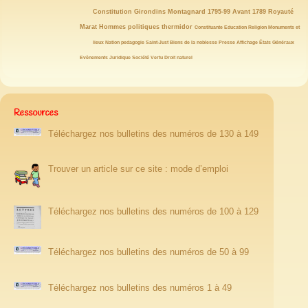
19/146
19/146
19/146
19/146
18/146
18/146
18/146
Constitution
Girondins
Montagnard
1795-99
Avant 1789
Royauté
17/146
15/146
15/146
14/146
14/146
13/146
Marat
Hommes politiques
thermidor
Constituante
Education
Religion
Monuments et
12/146
12/146
12/146
12/146
11/146
11/146
10/146
lieux
Nation
pedagogie
Saint-Just
Biens de la noblesse
Presse
Affichage
États Généraux
10/146
10/146
10/146
10/146
9/146
8/146
Evènements
Juridique
Société
Vertu
Droit naturel
Ressources
Téléchargez nos bulletins des numéros de 130 à 149
Trouver un article sur ce site : mode d’emploi
Téléchargez nos bulletins des numéros de 100 à 129
Téléchargez nos bulletins des numéros de 50 à 99
Téléchargez nos bulletins des numéros 1 à 49