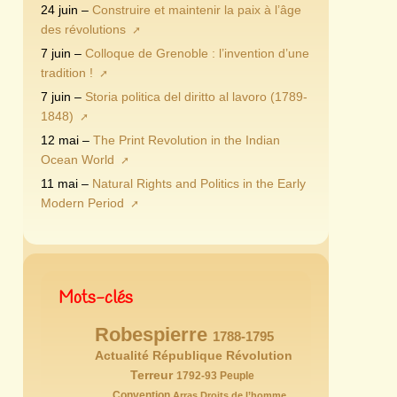
24 juin –
Construire et maintenir la paix à l’âge
des révolutions
7 juin –
Colloque de Grenoble : l’invention d’une
tradition !
7 juin –
Storia politica del diritto al lavoro (1789-
1848)
12 mai –
The Print Revolution in the Indian
Ocean World
11 mai –
Natural Rights and Politics in the Early
Modern Period
Mots-clés
Robespierre
146/146
77/146
1788-1795
72/146
Actualité
65/146
République
Révolution
63/146
59/146
54/146
Terreur
52/146
1792-93
Peuple
47/146
43/146
40/146
Convention
Arras
Droits de l’homme