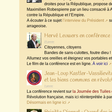
droites pour la République, propose 
Maximilien Robespierre par un lieu consacré à 
contre la République et l’Empire.
A écouter à ce sujet
l’interview du Président
su
arrageoise.
Hervé Leuwers en conférence :
23 janvier
Citoyennes, citoyens
Bandes de sans-culottes, foutre dieu !
Allumez vos oreilles et éteignez vos portables e
Le film de la conférence est en ligne.
À voir ici
Jean-Loup Kastler-Vassilievitc
et les biens communs en révolu
3 janvier
La conférence revient sur
la Journée des Tuiles
Révolution française, mais ici réinterprétée à pa
Désormais en ligne ici