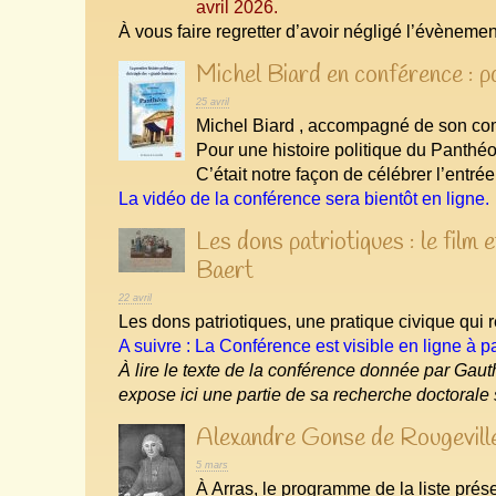
avril 2026.
À vous faire regretter d’avoir négligé l’évèneme
Michel Biard en conférence : p
25 avril
Michel Biard , accompagné de son co
Pour une histoire politique du Panthéo
C’était notre façon de célébrer l’entr
La vidéo de la conférence sera bientôt en ligne.
Les dons patriotiques : le film
Baert
22 avril
Les dons patriotiques, une pratique civique qui r
A suivre : La Conférence est visible en ligne à pa
À lire le texte de la conférence donnée par Gau
expose ici une partie de sa recherche doctorale 
Alexandre Gonse de Rougeville
5 mars
À Arras, le programme de la liste pré