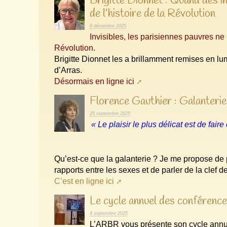
Brigitte Dionnet : Quand des inv
de l’histoire de la Révolution
8 décembre 2025
Invisibles, les parisiennes pauvres ne
Révolution.
Brigitte Dionnet les a brillamment remises en l
d’Arras.
Désormais en ligne ici
Florence Gauthier : Galanterie
25 septembre 2025
« Le plaisir le plus délicat est de faire 
Qu’est-ce que la galanterie ? Je me propose de pr
rapports entre les sexes et de parler de la clef
C’est en ligne ici
Le cycle annuel des confére
4 septembre 2025
L’ARBR vous présente son cycle annu