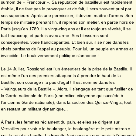
surnom de « Francœur ». Sa réputation de batailleur est rapidement
établie, il ne faut pas le provoquer et de fait, il sera souvent puni par
ses supérieurs. Après une permission, il devient maître d’armes. Son
temps de militaire prenant fin, il reprend son métier, en partie hors de
Paris jusqu’en 1789. Il a vingt-cinq ans et il est toujours révolté, il se
bat beaucoup, et parfois avec arme. Ses blessures sont
conséquentes, voire handicapantes. Et bien sûr, il se noie dans les
chefs partisans de l’appel au peuple. Pour lui, un peuple en armes et
invincible. Le bouleversement politique s’annonce !
Le 14 Juillet, Rossignol est l’un émeutiers de la prise de la Bastille. Il
est même l’un des premiers attaquants à prendre le haut de la
Bastille, son courage n’a pas d’égal ! Il est nommé dans les
« Vainqueurs de la Bastille ». Alors, il s’engage en tant que fusilier de
la Garde nationale de Paris (une milice citoyenne qui succède à
l’ancienne Garde nationale), dans la section des Quinze-Vingts, tout
en restant un militant dynamique…
À Paris, les femmes réclament du pain, et elles se dirigent sur
Versailles pour voir « le boulanger, la boulangère et le petit mitron »
soit le roi et sa famille. La Fayette (qui passera peu après à l’ennemi),