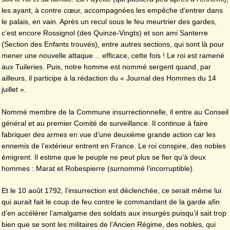
les ayant, à contre cœur, accompagnées les empêche d’entrer dans
le palais, en vain. Après un recul sous le feu meurtrier des gardes,
c’est encore Rossignol (des Quinze-Vingts) et son ami Santerre
(Section des Enfants trouvés), entre autres sections, qui sont là pour
mener une nouvelle attaque… efficace, cette fois ! Le roi est ramené
aux Tuileries. Puis, notre homme est nommé sergent quand, par
ailleurs, il participe à la rédaction du « Journal des Hommes du 14
juillet ».
Nommé membre de la Commune insurrectionnelle, il entre au Conseil
général et au premier Comité de surveillance. Il continue à faire
fabriquer des armes en vue d’une deuxième grande action car les
ennemis de l’extérieur entrent en France. Le roi conspire, des nobles
émigrent. Il estime que le peuple ne peut plus se fier qu’à deux
hommes : Marat et Robespierre (surnommé l’incorruptible).
Et le 10 août 1792, l’insurrection est déclenchée, ce serait même lui
qui aurait fait le coup de feu contre le commandant de la garde afin
d’en accélérer l’amalgame des soldats aux insurgés puisqu’il sait trop
bien que se sont les militaires de l’Ancien Régime, des nobles, qui