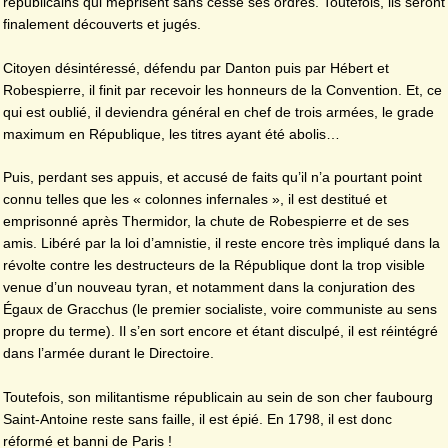
républicains qui méprisent sans cesse ses ordres. Toutefois, ils seront
finalement découverts et jugés.
Citoyen désintéressé, défendu par Danton puis par Hébert et
Robespierre, il finit par recevoir les honneurs de la Convention. Et, ce
qui est oublié, il deviendra général en chef de trois armées, le grade
maximum en République, les titres ayant été abolis…
Puis, perdant ses appuis, et accusé de faits qu’il n’a pourtant point
connu telles que les « colonnes infernales », il est destitué et
emprisonné après Thermidor, la chute de Robespierre et de ses
amis. Libéré par la loi d’amnistie, il reste encore très impliqué dans la
révolte contre les destructeurs de la République dont la trop visible
venue d’un nouveau tyran, et notamment dans la conjuration des
Égaux de Gracchus (le premier socialiste, voire communiste au sens
propre du terme). Il s’en sort encore et étant disculpé, il est réintégré
dans l’armée durant le Directoire.
Toutefois, son militantisme républicain au sein de son cher faubourg
Saint-Antoine reste sans faille, il est épié. En 1798, il est donc
réformé et banni de Paris !