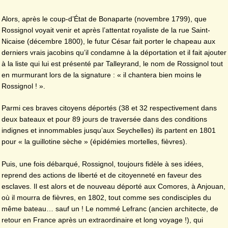
Alors, après le coup-d’État de Bonaparte (novembre 1799), que
Rossignol voyait venir et après l’attentat royaliste de la rue Saint-
Nicaise (décembre 1800), le futur César fait porter le chapeau aux
derniers vrais jacobins qu’il condamne à la déportation et il fait ajouter
à la liste qui lui est présenté par Talleyrand, le nom de Rossignol tout
en murmurant lors de la signature : « il chantera bien moins le
Rossignol ! ».
Parmi ces braves citoyens déportés (38 et 32 respectivement dans
deux bateaux et pour 89 jours de traversée dans des conditions
indignes et innommables jusqu’aux Seychelles) ils partent en 1801
pour « la guillotine sèche » (épidémies mortelles, fièvres).
Puis, une fois débarqué, Rossignol, toujours fidèle à ses idées,
reprend des actions de liberté et de citoyenneté en faveur des
esclaves. Il est alors et de nouveau déporté aux Comores, à Anjouan,
où il mourra de fièvres, en 1802, tout comme ses condisciples du
même bateau… sauf un ! Le nommé Lefranc (ancien architecte, de
retour en France après un extraordinaire et long voyage !), qui