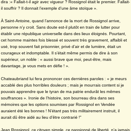
dira :« Fallait-t-il agir avec vigueur ? Rossignol était le premier. Fallait-
il souffrir ? Il donnait l’exemple d’une âme stoïque ».
À Saint-Antoine, quand l’annonce de la mort de Rossignol arrive,
personne n’y croit. Sans doute est-il plutôt en train de lutter pour
établir une république universelle dans des lieux éloignés. Pourtant,
cet homme maintes fois blessé et souvent très gravement, affaibli et
usé, trop souvent fait prisonnier, privé d’air et de lumière, était un
courageux et indomptable. Il s’était même permis de dire à son
supérieur, un noble : « aussi brave que moi, peut-être, mais
davantage, je vous mets en défie ! ».
Chateaubriand lui fera prononcer ces dernières paroles : « je meurs
accablé des plus horribles douleurs ; mais je mourrais content si je
pouvais apprendre que le tyran de ma patrie endurât les mêmes
souffrances ». Ironie de l’histoire, son bourreau dira dans ses
mémoires que les options soumises par Rossignol en Vendée
auraient été les bonnes ! N’étant pas très militairement instruit, il
aurait dû être aidé au lieu d’être contrarié !"
Jean Rossignol, ce citoyen simple, ce passionné de liberté, n’a jamais