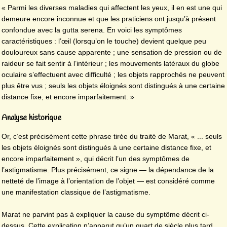
« Parmi les diverses maladies qui affectent les yeux, il en est une qui
demeure encore inconnue et que les praticiens ont jusqu’à présent
confondue avec la gutta serena. En voici les symptômes
caractéristiques : l’œil (lorsqu’on le touche) devient quelque peu
douloureux sans cause apparente ; une sensation de pression ou de
raideur se fait sentir à l’intérieur ; les mouvements latéraux du globe
oculaire s’effectuent avec difficulté ; les objets rapprochés ne peuvent
plus être vus ; seuls les objets éloignés sont distingués à une certaine
distance fixe, et encore imparfaitement. »
Analyse historique
Or, c’est précisément cette phrase tirée du traité de Marat, « ... seuls
les objets éloignés sont distingués à une certaine distance fixe, et
encore imparfaitement », qui décrit l’un des symptômes de
l’astigmatisme. Plus précisément, ce signe — la dépendance de la
netteté de l’image à l’orientation de l’objet — est considéré comme
une manifestation classique de l’astigmatisme.
Marat ne parvint pas à expliquer la cause du symptôme décrit ci-
dessus. Cette explication n’apparut qu’un quart de siècle plus tard