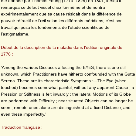
été donnée par Thomas Young (1773–1829) en 1801, lorsqu’il
remarqua ce défaut visuel chez lui-même et démontra
expérimentalement que sa cause résidait dans la différence de
pouvoir réfractif de l’œil selon les différents méridiens, c’est son
travail qui posa les fondements de l’étude scientifique de
l’astigmatisme.
Début de la description de la maladie dans l’édition originale de
1776 :
’Among the various Diseases affecting the EYES, there is one still
unknown, which Practitioners have hitherto confounded with the Gutta
Serena. These are its characteristic Symptoms :—The Eye (when
touched) becomes somewhat painful, without any apparent Cause ; a
Pression or Stiffness is felt inwardly ; the lateral Motions of its Globe
are performed with Difficulty ; near situated Objects can no longer be
seen ; remote ones alone are distinguished at a fixed Distance, and
even these imperfectly.’
Traduction française :