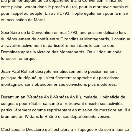
Élu premier député de ce département à la Convention, il incarne
cette plaine, votant dans le procès du roi, pour la mort avec sursis et
pour l’appel au peuple. En avril 1793, il opte également pour la mise
en accusation de Marat.
Secrétaire de la Convention en mai 1793, une position délicate lors
du dénouement du conflit entre Girondins et Montagnards, il continue
à travailler activement et particulièrement dans le comité des
Domaines après la victoire des Montagnards. On lui doit un code
forestier remarqué.
Jean-Paul Rothiot décrypte minutieusement le positionnement
politique du député, qui s’est finement rapproché du patriotisme
montagnard sans abandonner ses convictions plus modérées.
Durant un an (Ventôse An II-Ventôse An III), malade, il bénéficie de
congés « pour rétablir sa santé », retrouvant ensuite ses activités,
particulièrement comme représentant en mission de messidor an III à
brumaire an IV dans le Rhône et ses départements voisins.
C’est sous le Directoire qu’il est alors à « l’apogée » de son influence