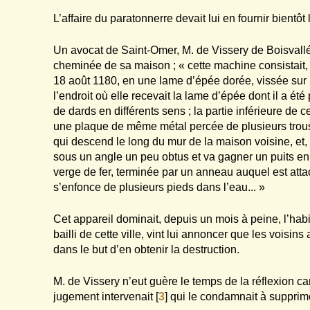
L’affaire du paratonnerre devait lui en fournir bientôt
Un avocat de Saint-Omer, M. de Vissery de Boisvallé,
cheminée de sa maison ; « cette machine consistait, e
18 août 1180, en une lame d’épée dorée, vissée sur un
l’endroit où elle recevait la lame d’épée dont il a ét
de dards en différents sens ; la partie inférieure de
une plaque de même métal percée de plusieurs trous 
qui descend le long du mur de la maison voisine, et, 
sous un angle un peu obtus et va gagner un puits en 
verge de fer, terminée par un anneau auquel est att
s’enfonce de plusieurs pieds dans l’eau... »
Cet appareil dominait, depuis un mois à peine, l’habi
bailli de cette ville, vint lui annoncer que les vois
dans le but d’en obtenir la destruction.
M. de Vissery n’eut guère le temps de la réflexion car
jugement intervenait
[
3
]
qui le condamnait à supprime