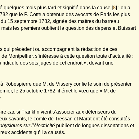
mé quelques mois plus tard et signifié dans la cause
[
8
]
; on a
1782 que le P. Cotte a obtenue des avocats de Paris les plus
tre du 15 septembre 1782, signée des maîtres du barreau
 mais les premiers oublient la question des dépens et Buissart
rs qui précèdent ou accompagnent la rédaction de ces
e Montpellier, s’intéresse à cette question toute d’actualité ;
u ridicule des sots juges de cet endroit », devant une
st à Robespierre que M. de Vissery confie le soin de présenter
premier, le 25 octobre 1782, il émet le vœu que « M. de
»
ire car, si Franklin vient s’associer aux défenseurs du
eux savants, le comte de Tressan et Marat ont été consultés
hysiques sur l’électricité
publient de longues dissertations et
eux accidents qu’il a causés.