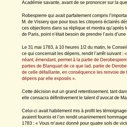
Académie savante, avant de se prononcer sur la que
Robespierre qui avait parfaitement compris l’importan
M. de Vissery que pour tous les citoyens éclairés dés
ces objections dans sa réplique et montra qu’après l
de Paris, point n’était besoin de prendre l’avis d’une
Le 31 mai 1783, à 10 heures 1/2 du matin, le Conseil
ce qui concernait les dépens, rendit l’arrêt suivant :
«
néant, émendant, permet à la partie de Derobespierre 
parties de Blanquart de ce que lad. partie de Derob
de celle défaillante, en conséquence les renvoie de
dépens par elle exposés ».
Cette décision eut un grand retentissement, tant da
elle consacra définitivement le talent d’avocat de M
Celui-ci avait habilement mis à profit les témoignage
avaient fournis et l’on rendit unanimement hommage à
1783 : « Vous m’avez donné pour quatre sols de victoi