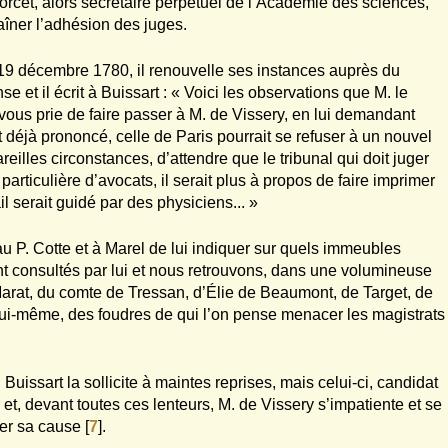
dorcet, alors secrétaire perpétuel de l’Académie des sciences,
aîner l’adhésion des juges.
 19 décembre 1780, il renouvelle ses instances auprès du
nse et il écrit à Buissart : « Voici les observations que M. le
us prie de faire passer à M. de Vissery, en lui demandant
déjà prononcé, celle de Paris pourrait se refuser à un nouvel
illes circonstances, d’attendre que le tribunal qui doit juger
particulière d’avocats, il serait plus à propos de faire imprimer
l serait guidé par des physiciens... »
au P. Cotte et à Marel de lui indiquer sur quels immeubles
nt consultés par lui et nous retrouvons, dans une volumineuse
arat, du comte de Tressan, d’Élie de Beaumont, de Target, de
ui-même, des foudres de qui l’on pense menacer les magistrats
Buissart la sollicite à maintes reprises, mais celui-ci, candidat
t, devant toutes ces lenteurs, M. de Vissery s’impatiente et se
her sa cause
[
7
]
.