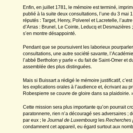
Enfin, en juillet 1781, le mémoire est terminé, impri
publié à la suite deux consultations, l’une du 3 mai 
réputés : Target, Henry, Polverel et Lacretelle, l’au
d’Arras : Brunel, Le Cointe, Leducq et Desmazières ;
s’en montre désappointé.
Pendant que se poursuivent les laborieux pourparle
consultations, une autre société savante, l’Académie d
l’abbé Bertholon y parle « du fait de Saint-Omer et d
assemblée des plus distinguées.
Mais si Buissart a rédigé le mémoire justificatif, c’e
les explications orales à l’audience et, écrivant au 
Robespierre se couvre de gloire dans sa plaidoirie. 
Cette mission sera plus importante qu’on pourrait cro
paratonnerre, rien n’a découragé ses adversaires ; d
par eux ; le
Journal de Luxem
bourg
les
Recherches p
condamnent cet appareil, eu égard surtout aux nombr