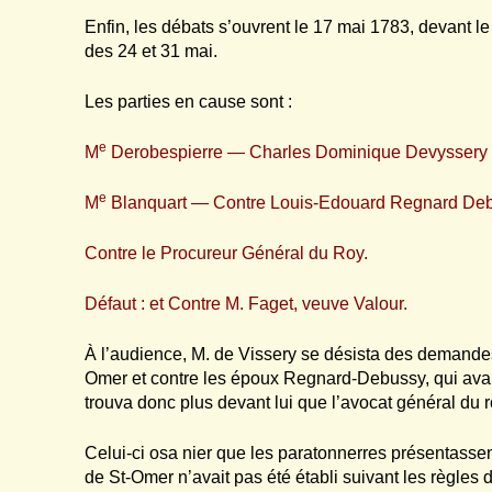
Enfin, les débats s’ouvrent le 17 mai 1783, devant le
des 24 et 31 mai.
Les parties en cause sont :
e
M
Derobespierre — Charles Dominique Devyssery d
e
M
Blanquart — Contre Louis-Edouard Regnard Debu
Contre le Procureur Général du Roy.
Défaut : et Contre M. Faget, veuve Valour.
À l’audience, M. de Vissery se désista des demandes 
Omer et contre les époux Regnard-Debussy, qui avaie
trouva donc plus devant lui que l’avocat général du 
Celui-ci osa nier que les paratonnerres présentassent 
de St-Omer n’avait pas été établi suivant les règles d