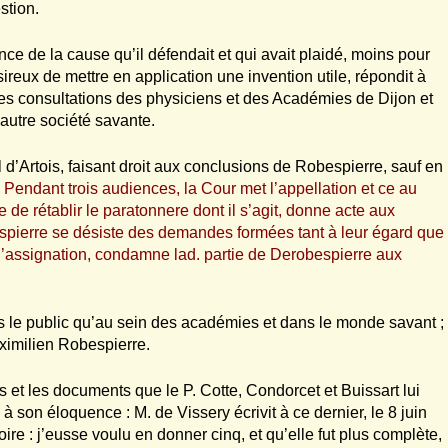
stion.
ce de la cause qu’il défendait et qui avait plaidé, moins pour
ireux de mettre en application une invention utile, répondit à
es consultations des physi­ciens et des Académies de Dijon et
 autre société savante.
 d’Artois, faisant droit aux conclusions de Robespierre, sauf en
 Pendant trois audiences, la Cour met l’appellation et ce au
de rétablir le paratonnere dont il s’agit, donne acte aux
espierre se désiste des demandes formées tant à leur égard que
 l’assignation, condamne lad. partie de Derobespierre aux
ns le public qu’au sein des académies et dans le monde savant ;
aximilien Robespierre.
s et les documents que le P. Cotte, Condorcet et Buissart lui
 son éloquence : M. de Vissery écrivit à ce dernier, le 8 juin
re : j’eusse voulu en donner cinq, et qu’elle fut plus complète,