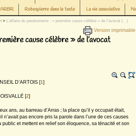
 l’ARBR
Robespierre dans le texte
La vie associative
No
n
>
L’affaire du paratonnerre : « première cause célèbre » de l’avocat (…)
Version imprimable
première cause célèbre » de l’avocat
SEIL D’ARTOIS
[
1
]
OISVALLÉ
[
2
]
ux ans, au barreau d’Arras ; la place qu’il y occupait était,
l n’avait pas encore pris la parole dans l’une de ces causes
du public et mettent en relief son éloquence, sa ténacité et son