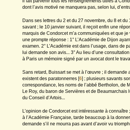
il fait parvenir tous les renseignements utiles à Con
dont l’avis motivé ne manquera pas, selon lui, d’entr
Dans ses lettres du 2 et du 27 novembre, du 8 et du
savant ; le 10 janvier suivant, il reçoit enfin une répo
marquis de Condorcet m’a communiquées et que je vo
une prompte réponse : 1° L’Académie de Dijon ayant 
examen. 2° L’Académie est dans l’usage, dans de pare
lui demande son avis... 3° Au lieu d’une consultation 
à Paris un mémoire signé par un avocat dont le travai
Sans retard, Buissart se met à l’œuvre ; il demande 
existent des paratonnerres
[
6
]
; plusieurs savants so
correspondance, les noms de l’abbé Bertholon, de M
Le Roy, du baron de Servières et de Beaumarchais l
du Conseil d’Artois...
L’opinion de Condorcet est intéressante à connaître ; 
à l’Académie Française, tarde beaucoup à la donner e
demande s’il ne mourra pas avant d’avoir vu triomp