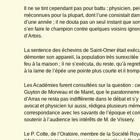
Il ne se tint cependant pas pour battu ; physicien, pein
méconnues pour la plupart, dont l’une consistait da
d’une année ; il ne douta pas un seul instant que so
s’en faire le champion contre quelques voisins ignoran
d’Artois.
La sentence des échevins de Saint-Omer était exécuto
démonter son appareil, la population très surexcité
feu à la maison ; il ne s’exécuta, du reste, qu’à reg
à la lame de l’épée une pointe plus courte et il trom
Les Académies furent consultées sur la question : ce
Guyton de Morveau et de Maret, que le paratonnerre lit
d’Arras ne resta pas indifférente dans le débat et s’
avocat et physicien lui aussi, rédigea plusieurs m
correspondance avec les savants de l’époque et co
soutenir à l’audience les intérêts de M. de Vissery.
Le P. Cotte, de l’Oratoire, membre de la Société Roy