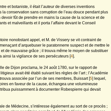
tre et botaniste, il était l’auteur de diverses inventions
ns la conservation sans corruption de l’eau douce pendant plus
n devoir fût de prendre en mains la cause de la science et de
ts et malveillants et il porta l’affaire devant le Conseil
ire nonobstant appel, et M. de Vissery se vit contraint de
e menaçant d’arquebuser le paratonnerre suspect et de mettre le
ret et de mauvaise grâce ; il trouva même le moyen de substituer
pa ainsi la vigilance de ses persécuteurs
[
4
]
.
lle de Dijon proclama, le 24 août 1780, sur le rapport de
igieux avait été établi suivant les règles de l’art ; l’Académie
y trouva associée par l’un de ses membres, Buissart
[
5
]
lequel,
émoires en faveur de la cause, échangea une volumineuse
ntribua puissamment à documenter Robespierre qui devait
ale de Médecine, s’intéresse également au sort de ce procès ;