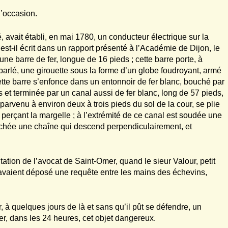
 l’occasion.
 avait établi, en mai 1780, un conducteur électrique sur la
st-il écrit dans un rapport présenté à l’Académie de Dijon, le
e barre de fer, longue de 16 pieds ; cette barre porte, à
é parlé, une girouette sous la forme d’un globe foudroyant, armé
 cette barre s’enfonce dans un entonnoir de fer blanc, bouché par
et terminée par un canal aussi de fer blanc, long de 57 pieds,
parvenu à environ deux à trois pieds du sol de la cour, se plie
perçant la margelle ; à l’extrémité de ce canal est soudée une
achée une chaîne qui descend perpendiculairement, et
tation de l’avocat de Saint-Omer, quand le sieur Valour, petit
ins avaient déposé une requête entre les mains des échevins,
, à quelques jours de là et sans qu’il pût se défendre, un
r, dans les 24 heures, cet objet dangereux.