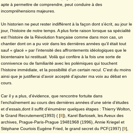
apte à permettre de comprendre, peut conduire à des
incompréhensions majeures.
Un historien ne peut rester indifférent à la façon dont s’écrit, au jour le
jour, l’histoire de notre temps. A plus forte raison lorsque sa spécialité
est l’histoire de la Révolution française comme dans mon cas, un
chantier dont on a pu voir dans les dernières années qu’il était tout
sauf « glacé » par l’intensité des affrontements idéologiques que le
bicentenaire lui restituait. Voilà qui confère à la fois une sorte de
connivence ou de familiarité avec les polémiques qui touchent
l’histoire immédiate, et la possibilité d’un certain recul. C’est du moins
ainsi que je justifierai d’avoir accepté d’ajouter ma voix au débat en
cours.
Car il y a plus, d’évidence, que rencontre fortuite dans
l’enchaînement au cours des dernières années d’une série d’études
et d’essais,dont il suffit d’énumérer quelques étapes : Thierry Wolton,
le Grand Recrutement(1993) (
[
8
]
), Karel Bartosek, les Aveux des
archives, Prague-Paris-Prague 19481968 (1996), Annie Kriegel et
Stéphane Courtois Eugène Fried, le grand secret du PCF(1997)
[
9
]
,