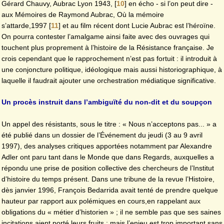
Gérard Chauvy, Aubrac Lyon 1943,
[
10
]
en écho - si l’on peut dire -
aux Mémoires de Raymond Aubrac, Où la mémoire
s’attarde,1997
[
11
]
et au film récent dont Lucie Aubrac est l’héroïne.
On pourra contester l’amalgame ainsi faite avec des ouvrages qui
touchent plus proprement à l’histoire de la Résistance française. Je
crois cependant que le rapprochement n’est pas fortuit : il introduit à
une conjoncture politique, idéologique mais aussi historiographique, à
laquelle il faudrait ajouter une orchestration médiatique significative.
Un procès instruit dans l’ambiguïté du non-dit et du soupçon
Un appel des résistants, sous le titre : « Nous n’acceptons pas... » a
été publié dans un dossier de l’Événement du jeudi (3 au 9 avril
1997), des analyses critiques apportées notamment par Alexandre
Adler ont paru tant dans le Monde que dans Regards, auxquelles a
répondu une prise de position collective des chercheurs de l’Institut
d’histoire du temps présent. Dans une tribune de la revue l’Histoire,
dès janvier 1996, François Bedarrida avait tenté de prendre quelque
hauteur par rapport aux polémiques en cours,en rappelant aux
obligations du « métier d’historien » ; il ne semble pas que ses saines
incitations aient porté leurs fruits ; mais l’enjeu est trop important sans