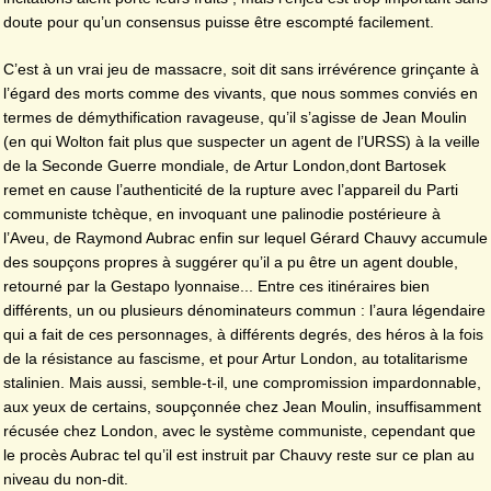
doute pour qu’un consensus puisse être escompté facilement.
C’est à un vrai jeu de massacre, soit dit sans irrévérence grinçante à
l’égard des morts comme des vivants, que nous sommes conviés en
termes de démythification ravageuse, qu’il s’agisse de Jean Moulin
(en qui Wolton fait plus que suspecter un agent de l’URSS) à la veille
de la Seconde Guerre mondiale, de Artur London,dont Bartosek
remet en cause l’authenticité de la rupture avec l’appareil du Parti
communiste tchèque, en invoquant une palinodie postérieure à
l’Aveu, de Raymond Aubrac enfin sur lequel Gérard Chauvy accumule
des soupçons propres à suggérer qu’il a pu être un agent double,
retourné par la Gestapo lyonnaise... Entre ces itinéraires bien
différents, un ou plusieurs dénominateurs commun : l’aura légendaire
qui a fait de ces personnages, à différents degrés, des héros à la fois
de la résistance au fascisme, et pour Artur London, au totalitarisme
stalinien. Mais aussi, semble-t-il, une compromission impardonnable,
aux yeux de certains, soupçonnée chez Jean Moulin, insuffisamment
récusée chez London, avec le système communiste, cependant que
le procès Aubrac tel qu’il est instruit par Chauvy reste sur ce plan au
niveau du non-dit.