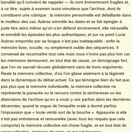
banalité qu’il convient de rappeler — ils sont éminemment fragiles et,
à ce titre, sujets à examen aussi minutieux que l’archive, dont ils
constituent une rubrique : la mémoire personnelle est défaillante dans
le meilleur des cas. Aubrac emmêle les dates et se fait épingler à
juste titre alors même qu’on s’en défend sincèrement, elle retravaille
et ennoblit les épisodes les plus authentiques, et sur ce point Lucie
Aubrac emportée par sa fougue n’est pas inattaquable ; enfin la
mémoire lisse, occulte, ou simplement oublie des séquences. Il
convenait de reconnaître tout cela mais nous n’irons pas plus loin car
les mémoires demeurent, en tout état de cause, un témoignage fort,
que l’on ne saurait récuser globalement sans de bons arguments.
Reste la mémoire collective, d’où l’on glisse aisément à la légende
dans la dynamique du débat actuel. Ce qui témoigne bien du fait que,
pas plus que la mémoire individuelle, la mémoire collective ne
représente la panacée ou le recours contre la sécheresse ou les
distorsions de l’archive qu’on a voulu y voir parfois dans les dernières
décennies, quand la vogue de l’enquête orale a donné parfois
l’impression que « toute vérité sort de la bouche ». Appauvrie si elle
n’est pas entretenue et renouvelée (avec tous les risques que cela
comporte) la mémoire collective est chose fragile, et en tout état de
cause sélective, porteuse de sens, ce qui est heureux.