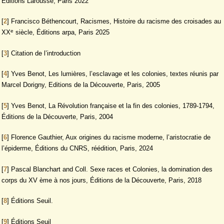
Éditions Larousse, Paris 2022
[
2
]
Francisco Béthencourt, Racismes, Histoire du racisme des croisades au
e
XX
siècle, Éditions arpa, Paris 2025
[
3
]
Citation de l’introduction
[
4
]
Yves Benot, Les lumières, l’esclavage et les colonies, textes réunis par
Marcel Dorigny, Editions de la Découverte, Paris, 2005
[
5
]
Yves Benot, La Révolution française et la fin des colonies, 1789-1794,
Éditions de la Découverte, Paris, 2004
[
6
]
Florence Gauthier, Aux origines du racisme moderne, l’aristocratie de
l’épiderme, Éditions du CNRS, réédition, Paris, 2024
[
7
]
Pascal Blanchart and Coll. Sexe races et Colonies, la domination des
corps du XV ème à nos jours, Éditions de la Découverte, Paris, 2018
[
8
]
Éditions Seuil.
[
9
]
Éditions Seuil