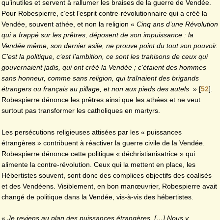
qu’inutiles et servent à rallumer les braises de la guerre de Vendée.
Pour Robespierre, c’est l’esprit contre-révolutionnaire qui a créé la
Vendée, souvent athée, et non la religion «
Cinq ans d’une Révolution
qui a frappé sur les prêtres, déposent de son impuissance : la
Vendée même, son dernier asile, ne prouve point du tout son pouvoir.
C’est la politique, c’est l’ambition, ce sont les trahisons de ceux qui
gouvernaient jadis, qui ont créé la Vendée ; c’étaient des hommes
sans honneur, comme sans religion, qui traînaient des brigands
étrangers ou français au pillage, et non aux pieds des autels
»
[
52
]
.
Robespierre dénonce les prêtres ainsi que les athées et ne veut
surtout pas transformer les catholiques en martyrs.
Les persécutions religieuses attisées par les « puissances
étrangères » contribuent à réactiver la guerre civile de la Vendée.
Robespierre dénonce cette politique « déchristianisatrice » qui
alimente la contre-révolution. Ceux qui la mettent en place, les
Hébertistes souvent, sont donc des complices objectifs des coalisés
et des Vendéens. Visiblement, en bon manœuvrier, Robespierre avait
changé de politique dans la Vendée, vis-à-vis des hébertistes.
«
Je reviens au plan des puissances étrangères. […] Nous y