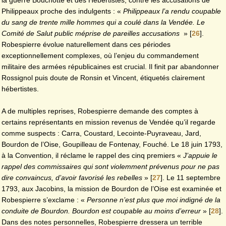
Philippeaux proche des indulgents : «
Philippeaux l’a rendu coupable
du sang de trente mille hommes qui a coulé dans la Vendée. Le
Comité de Salut public méprise de pareilles accusations
»
[
26
]
.
Robespierre évolue naturellement dans ces périodes
exceptionnellement complexes, où l’enjeu du commandement
militaire des armées républicaines est crucial. Il finit par abandonner
Rossignol puis doute de Ronsin et Vincent, étiquetés clairement
hébertistes.
A de multiples reprises, Robespierre demande des comptes à
certains représentants en mission revenus de Vendée qu’il regarde
comme suspects : Carra, Coustard, Lecointe-Puyraveau, Jard,
Bourdon de l’Oise, Goupilleau de Fontenay, Fouché. Le 18 juin 1793,
à la Convention, il réclame le rappel des cinq premiers «
J’appuie le
rappel des commissaires qui sont violemment prévenus pour ne pas
dire convaincus, d’avoir favorisé les rebelles
»
[
27
]
. Le 11 septembre
1793, aux Jacobins, la mission de Bourdon de l’Oise est examinée et
Robespierre s’exclame : «
Personne n’est plus que moi indigné de la
conduite de Bourdon. Bourdon est coupable au moins d’erreur
»
[
28
]
.
Dans des notes personnelles, Robespierre dressera un terrible