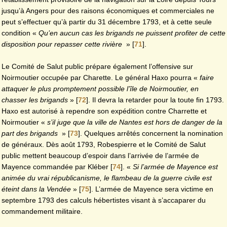
jusqu’à Angers pour des raisons économiques et commerciales ne
peut s’effectuer qu’à partir du 31 décembre 1793, et à cette seule
condition «
Qu’en aucun cas les brigands ne puissent profiter de cette
disposition pour repasser cette rivière
»
[
71
]
.
Le Comité de Salut public prépare également l’offensive sur
Noirmoutier occupée par Charette. Le général Haxo pourra «
faire
attaquer le plus promptement possible l’île de Noirmoutier, en
chasser les brigands
»
[
72
]
. Il devra la retarder pour la toute fin 1793.
Haxo est autorisé à rependre son expédition contre Charrette et
Noirmoutier «
s’il juge que la ville de Nantes est hors de danger de la
part des brigands
»
[
73
]
. Quelques arrêtés concernent la nomination
de généraux. Dès août 1793, Robespierre et le Comité de Salut
public mettent beaucoup d’espoir dans l’arrivée de l’armée de
Mayence commandée par Kléber
[
74
]
. «
Si l’armée de Mayence est
animée du vrai républicanisme, le flambeau de la guerre civile est
éteint dans la Vendée
»
[
75
]
. L’armée de Mayence sera victime en
septembre 1793 des calculs hébertistes visant à s’accaparer du
commandement militaire.