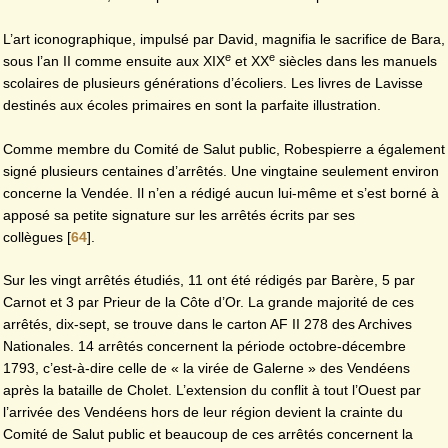
L’art iconographique, impulsé par David, magnifia le sacrifice de Bara,
e
e
sous l’an II comme ensuite aux XIX
et XX
siècles dans les manuels
scolaires de plusieurs générations d’écoliers. Les livres de Lavisse
destinés aux écoles primaires en sont la parfaite illustration.
Comme membre du Comité de Salut public, Robespierre a également
signé plusieurs centaines d’arrêtés. Une vingtaine seulement environ
concerne la Vendée. Il n’en a rédigé aucun lui-même et s’est borné à
apposé sa petite signature sur les arrêtés écrits par ses
collègues
[
64
]
.
Sur les vingt arrêtés étudiés, 11 ont été rédigés par Barère, 5 par
Carnot et 3 par Prieur de la Côte d’Or. La grande majorité de ces
arrêtés, dix-sept, se trouve dans le carton AF II 278 des Archives
Nationales. 14 arrêtés concernent la période octobre-décembre
1793, c’est-à-dire celle de « la virée de Galerne » des Vendéens
après la bataille de Cholet. L’extension du conflit à tout l’Ouest par
l’arrivée des Vendéens hors de leur région devient la crainte du
Comité de Salut public et beaucoup de ces arrêtés concernent la