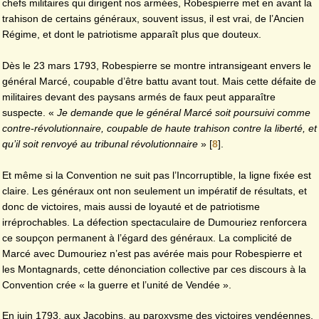
chefs militaires qui dirigent nos armées, Robespierre met en avant la
trahison de certains généraux, souvent issus, il est vrai, de l’Ancien
Régime, et dont le patriotisme apparaît plus que douteux.
Dès le 23 mars 1793, Robespierre se montre intransigeant envers le
général Marcé, coupable d’être battu avant tout. Mais cette défaite de
militaires devant des paysans armés de faux peut apparaître
suspecte. «
Je demande que le général Marcé soit poursuivi comme
contre-révolutionnaire, coupable de haute trahison contre la liberté, et
qu’il soit renvoyé au tribunal révolutionnaire
»
[
8
]
.
Et même si la Convention ne suit pas l’Incorruptible, la ligne fixée est
claire. Les généraux ont non seulement un impératif de résultats, et
donc de victoires, mais aussi de loyauté et de patriotisme
irréprochables. La défection spectaculaire de Dumouriez renforcera
ce soupçon permanent à l’égard des généraux. La complicité de
Marcé avec Dumouriez n’est pas avérée mais pour Robespierre et
les Montagnards, cette dénonciation collective par ces discours à la
Convention crée « la guerre et l’unité de Vendée ».
En juin 1793, aux Jacobins, au paroxysme des victoires vendéennes,