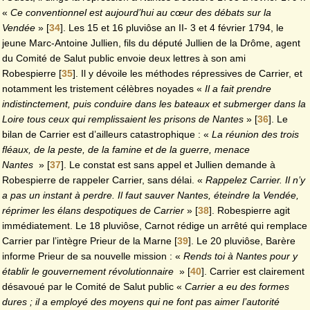
«
Ce conventionnel est aujourd’hui au cœur des débats sur la
Vendée
»
[
34
]
. Les 15 et 16 pluviôse an II- 3 et 4 février 1794, le
jeune Marc-Antoine Jullien, fils du député Jullien de la Drôme, agent
du Comité de Salut public envoie deux lettres à son ami
Robespierre
[
35
]
. Il y dévoile les méthodes répressives de Carrier, et
notamment les tristement célèbres noyades «
Il a fait prendre
indistinctement, puis conduire dans les bateaux et submerger dans la
Loire tous ceux qui remplissaient les prisons de Nantes
»
[
36
]
. Le
bilan de Carrier est d’ailleurs catastrophique : «
La réunion des trois
fléaux, de la peste, de la famine et de la guerre, menace
Nantes
»
[
37
]
. Le constat est sans appel et Jullien demande à
Robespierre de rappeler Carrier, sans délai. «
Rappelez Carrier. Il n’y
a pas un instant à perdre. Il faut sauver Nantes, éteindre la Vendée,
réprimer les élans despotiques de Carrier
»
[
38
]
. Robespierre agit
immédiatement. Le 18 pluviôse, Carnot rédige un arrêté qui remplace
Carrier par l’intègre Prieur de la Marne
[
39
]
. Le 20 pluviôse, Barère
informe Prieur de sa nouvelle mission : «
Rends toi à Nantes pour y
établir le gouvernement révolutionnaire
»
[
40
]
. Carrier est clairement
désavoué par le Comité de Salut public «
Carrier a eu des formes
dures ; il a employé des moyens qui ne font pas aimer l’autorité