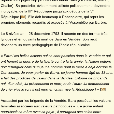
républicains jugés trop proches des hébertistes (Le Peletier, Marat,
Chalier). Sa postérité, évidemment utilisée politiquement, deviendra
e
e
incroyable, de la III
République jusqu’aux débuts de la V
République
[
58
]
. Elle doit beaucoup à Robespierre, qui reprit les
premiers éléments recueillis et exposés à l’Assemblée par Barère.
Le 8 nivôse an II-28 décembre 1793, il raconte en des termes très
lyriques et émouvants la mort de Bara en Vendée. Son récit
deviendra un texte pédagogique de l’école républicaine.
«
Parmi les belles actions qui se sont passées dans la Vendée et qui
ont honoré la guerre de la liberté contre la tyrannie, la Nation entière
doit distinguer celle d’un jeune homme dont la mère a déjà occupé la
Convention. Je veux parler de Barra, ce jeune homme âgé de 13 ans,
a fait des prodiges de valeur dans la Vendée. Entouré de brigands
qui, d’un côté, lui présentaient la mort, et de l’autre lui demandaient
de crier vive le roi ! Il est mort en criant vive la République !
»
[
59
]
Assassiné par les brigands de la Vendée, Bara possédait les valeurs
familiales associées aux valeurs patriotiques «
Ce jeune enfant
nourrissait sa mère avec sa paye ; il partageait ses soins entre