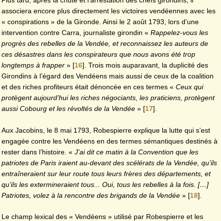
associera encore plus directement les victoires vendéennes avec les
« conspirations » de la Gironde. Ainsi le 2 août 1793, lors d’une
intervention contre Carra, journaliste girondin «
Rappelez-vous les
progrès des rebelles de la Vendée, et reconnaissez les auteurs de
ces désastres dans les conspirateurs que nous avons été trop
longtemps à frapper
»
[
16
]
. Trois mois auparavant, la duplicité des
Girondins à l’égard des Vendéens mais aussi de ceux de la coalition
et des riches profiteurs était dénoncée en ces termes «
Ceux qui
protègent aujourd’hui les riches négociants, les praticiens, protègent
aussi Cobourg et les révoltés de la Vendée
»
[
17
]
.
Aux Jacobins, le 8 mai 1793, Robespierre explique la lutte qui s’est
engagée contre les Vendéens en des termes sémantiques destinés à
rester dans l’histoire. «
J’ai dit ce matin à la Convention que les
patriotes de Paris iraient au-devant des scélérats de la Vendée, qu’ils
entraîneraient sur leur route tous leurs frères des départements, et
qu’ils les extermineraient tous... Oui, tous les rebelles à la fois. […]
Patriotes, volez à la rencontre des brigands de la Vendée
»
[
18
]
.
Le champ lexical des « Vendéens » utilisé par Robespierre et les