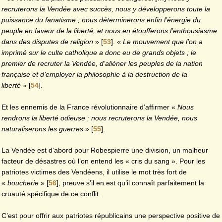
recruterons la Vendée avec succès, nous y développerons toute la
puissance du fanatisme ; nous déterminerons enfin l’énergie du
peuple en faveur de la liberté, et nous en étoufferons l’enthousiasme
dans des disputes de religion
»
[
53
]
. «
Le mouvement que l’on a
imprimé sur le culte catholique a donc eu de grands objets ; le
premier de recruter la Vendée,
d’aliéner les peuples de la nation
française et d’employer la philosophie à la destruction de la
liberté
»
[
54
]
.
Et les ennemis de la France révolutionnaire d’affirmer «
Nous
rendrons la liberté odieuse ; nous recruterons la Vendée, nous
naturaliserons les guerres
»
[
55
]
.
La Vendée est d’abord pour Robespierre une division, un malheur
facteur de désastres où l’on entend les « cris du sang ». Pour les
patriotes victimes des Vendéens, il utilise le mot très fort de
«
boucherie
»
[
56
]
, preuve s’il en est qu’il connaît parfaitement la
cruauté spécifique de ce conflit.
C’est pour offrir aux patriotes républicains une perspective positive de