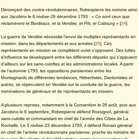
Dénonçant des contre-révolutionnaires, Robespierre les nomme ainsi
aux Jacobins le 6 nivôse-26 décembre 1793 : «
Ce sont ceux que
réclamèrent et Bordeaux, et la Vendée, et Pitt, et Cobourg
»
[
24
]
.
La guerre de Vendée nécessite l’envoi de multiples représentants en
mission, dans les départements et aux armées
[
25
]
. Ces
représentants en mission se complètent ou/et s’opposent. Des luttes
d’influence se développent entre les différents députés qui s’appuient
d’ailleurs sur les sans-culottes et les administrations locales. A partir
de l’automne 1793, les oppositions parisiennes entre les
Montagnards de différentes tendances, Hébertistes, Dantonistes et
autres, se répercutent en Vendée sur la conduite de la guerre, les
nominations de généraux et de représentants en mission.
A plusieurs reprises, notamment à la Convention le 28 août, puis aux
Jacobins le 6 septembre, Robespierre défend Rossignol, général
sans-culotte et commandant en chef de l’armée des Côtes de La
Rochelle. Le 3 nivôse-23 décembre 1793, il défend Ronsin général
en chef de l’armée révolutionnaire parisienne, proche du ministre de
la guerre Bouchotte et des Hébertistes, contre les accusations de