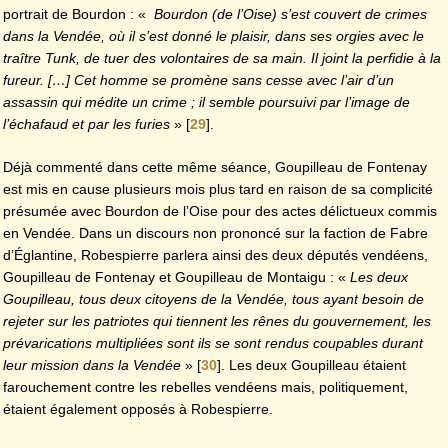
portrait de Bourdon : «
Bourdon (de l’Oise) s’est couvert de crimes
dans la Vendée, où il s’est donné le plaisir, dans ses orgies avec le
traître Tunk, de tuer des volontaires de sa main. Il joint la perfidie à la
fureur. […] Cet homme se promène sans cesse avec l’air d’un
assassin qui médite un crime ; il semble poursuivi par l’image de
l’échafaud et par les furies
»
[
29
]
.
Déjà commenté dans cette même séance, Goupilleau de Fontenay
est mis en cause plusieurs mois plus tard en raison de sa complicité
présumée avec Bourdon de l’Oise pour des actes délictueux commis
en Vendée. Dans un discours non prononcé sur la faction de Fabre
d’Églantine, Robespierre parlera ainsi des deux députés vendéens,
Goupilleau de Fontenay et Goupilleau de Montaigu : «
Les deux
Goupilleau, tous deux citoyens de la Vendée, tous ayant besoin de
rejeter sur les patriotes qui tiennent les rênes du gouvernement, les
prévarications multipliées sont ils se sont rendus coupables durant
leur mission dans la Vendée
»
[
30
]
. Les deux Goupilleau étaient
farouchement contre les rebelles vendéens mais, politiquement,
étaient également opposés à Robespierre.