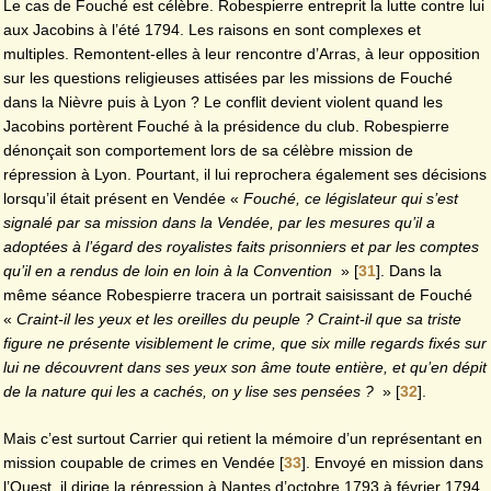
Le cas de Fouché est célèbre. Robespierre entreprit la lutte contre lui
aux Jacobins à l’été 1794. Les raisons en sont complexes et
multiples. Remontent-elles à leur rencontre d’Arras, à leur opposition
sur les questions religieuses attisées par les missions de Fouché
dans la Nièvre puis à Lyon ? Le conflit devient violent quand les
Jacobins portèrent Fouché à la présidence du club. Robespierre
dénonçait son comportement lors de sa célèbre mission de
répression à Lyon. Pourtant, il lui reprochera également ses décisions
lorsqu’il était présent en Vendée «
Fouché, ce législateur qui s’est
signalé par sa mission dans la Vendée, par les mesures qu’il a
adoptées à l’égard des royalistes faits prisonniers et par les comptes
qu’il en a rendus de loin en loin à la Convention
»
[
31
]
. Dans la
même séance Robespierre tracera un portrait saisissant de Fouché
«
Craint-il les yeux et les oreilles du peuple ? Craint-il que sa triste
figure ne présente visiblement le crime, que six mille regards fixés sur
lui ne découvrent dans ses yeux son âme toute entière, et qu’en dépit
de la nature qui les a cachés, on y lise ses pensées ?
»
[
32
]
.
Mais c’est surtout Carrier qui retient la mémoire d’un représentant en
mission coupable de crimes en Vendée
[
33
]
. Envoyé en mission dans
l’Ouest, il dirige la répression à Nantes d’octobre 1793 à février 1794.