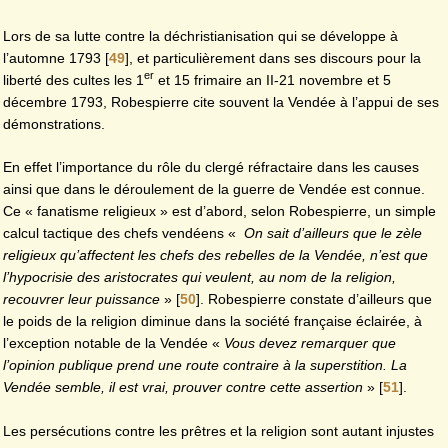
Lors de sa lutte contre la déchristianisation qui se développe à
l’automne 1793
[
49
]
, et particulièrement dans ses discours pour la
er
liberté des cultes les 1
et 15 frimaire an II-21 novembre et 5
décembre 1793, Robespierre cite souvent la Vendée à l’appui de ses
démonstrations.
En effet l’importance du rôle du clergé réfractaire dans les causes
ainsi que dans le déroulement de la guerre de Vendée est connue.
Ce « fanatisme religieux » est d’abord, selon Robespierre, un simple
calcul tactique des chefs vendéens «
On sait d’ailleurs que le zèle
religieux qu’affectent les chefs des rebelles de la Vendée, n’est que
l’hypocrisie des aristocrates qui veulent, au nom de la religion,
recouvrer leur puissance
»
[
50
]
. Robespierre constate d’ailleurs que
le poids de la religion diminue dans la société française éclairée, à
l’exception notable de la Vendée «
Vous devez remarquer que
l’opinion publique prend une route contraire à la superstition. La
Vendée semble, il est vrai, prouver contre cette assertion
»
[
51
]
.
Les persécutions contre les prêtres et la religion sont autant injustes