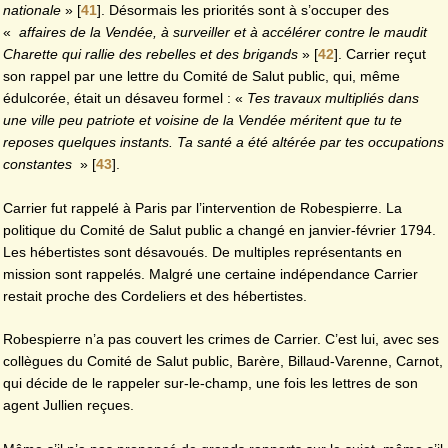
nationale
»
[
41
]
. Désormais les priorités sont à s’occuper des
«
affaires de la Vendée, à surveiller et à accélérer contre le maudit
Charette qui rallie des rebelles et des brigands
»
[
42
]
. Carrier reçut
son rappel par une lettre du Comité de Salut public, qui, même
édulcorée, était un désaveu formel : «
Tes travaux multipliés dans
une ville peu patriote et voisine de la Vendée méritent que tu te
reposes quelques instants. Ta santé a été altérée par tes occupations
constantes
»
[
43
]
.
Carrier fut rappelé à Paris par l’intervention de Robespierre. La
politique du Comité de Salut public a changé en janvier-février 1794.
Les hébertistes sont désavoués. De multiples représentants en
mission sont rappelés. Malgré une certaine indépendance Carrier
restait proche des Cordeliers et des hébertistes.
Robespierre n’a pas couvert les crimes de Carrier. C’est lui, avec ses
collègues du Comité de Salut public, Barère, Billaud-Varenne, Carnot,
qui décide de le rappeler sur-le-champ, une fois les lettres de son
agent Jullien reçues.