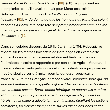
l’amour filial et l’amour de la Patrie
»
[
60
]
. (60) Le proposant en
exemplarité, ce qu’il n’avait pas fait pour Marat assassiné,
Robespierre demande alors le «
Panthéon pour le jeune
hussard
»
[
61
]
. «
Je demande que les honneurs du Panthéon soient
décernés à Barra, que cette fête soit promptement célébrée, et avec
une pompe analogue à son objet et digne du héros à qui nous la
destinons
»
[
62
]
.
Dans son célèbre discours du 18 floréal-7 mai 1794, Robespierre
revient sur les mérites immortels de Bara érigés en exemplarité
auquel il associe un autre jeune adolescent Viala victime des
fédéralistes, histoire « rapportée » par son oncle Agricol Moureau. Il
trouve là des accents patriotiques éloquents destinés à proposer un
modèle idéal de vertu à imiter pour la jeunesse républicaine
française. «
Jeunes Français, entendez-vous l’immortel Barra qui, du
sein du Panthéon, vous appelle la gloire ? Venez répandre des fleurs
sur sa tombe sacrée. Barra, enfant héroïque, tu nourrissais ta mère
et tu mourus pour ta patrie ! Barra, tu as déjà reçu le prix de ton
héroïsme ; la patrie a adopté ta mère ; la patrie, étouffant les factions
criminelles, va s’élever triomphante sur les ruines des vices et des