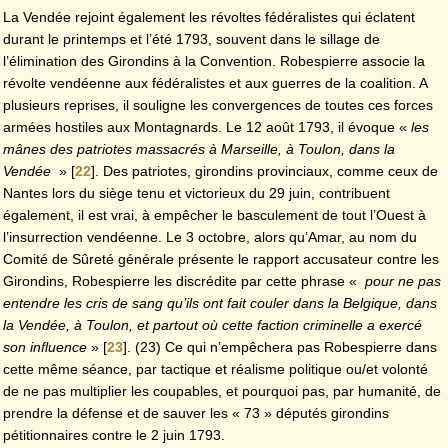
La Vendée rejoint également les révoltes fédéralistes qui éclatent
durant le printemps et l’été 1793, souvent dans le sillage de
l’élimination des Girondins à la Convention. Robespierre associe la
révolte vendéenne aux fédéralistes et aux guerres de la coalition. A
plusieurs reprises, il souligne les convergences de toutes ces forces
armées hostiles aux Montagnards. Le 12 août 1793, il évoque «
les
mânes des patriotes massacrés à Marseille, à Toulon, dans la
Vendée
»
[
22
]
. Des patriotes, girondins provinciaux, comme ceux de
Nantes lors du siège tenu et victorieux du 29 juin, contribuent
également, il est vrai, à empêcher le basculement de tout l’Ouest à
l’insurrection vendéenne. Le 3 octobre, alors qu’Amar, au nom du
Comité de Sûreté générale présente le rapport accusateur contre les
Girondins, Robespierre les discrédite par cette phrase «
pour ne pas
entendre les cris de sang qu’ils ont fait couler dans la Belgique, dans
la Vendée, à Toulon, et partout où cette faction criminelle a exercé
son influence
»
[
23
]
. (23) Ce qui n’empêchera pas Robespierre dans
cette même séance, par tactique et réalisme politique ou/et volonté
de ne pas multiplier les coupables, et pourquoi pas, par humanité, de
prendre la défense et de sauver les « 73 » députés girondins
pétitionnaires contre le 2 juin 1793.