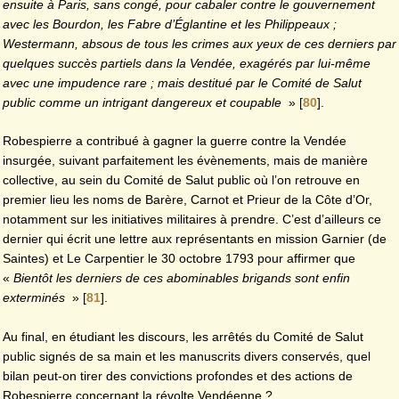
ensuite à Paris, sans congé, pour cabaler contre le gouvernement
avec les Bourdon, les Fabre d’Églantine et les Philippeaux ;
Westermann, absous de tous les crimes aux yeux de ces derniers par
quelques succès partiels dans la Vendée, exagérés par lui-même
avec une impudence rare ; mais destitué par le Comité de Salut
public comme un intrigant dangereux et coupable
»
[
80
]
.
Robespierre a contribué à gagner la guerre contre la Vendée
insurgée, suivant parfaitement les évènements, mais de manière
collective, au sein du Comité de Salut public où l’on retrouve en
premier lieu les noms de Barère, Carnot et Prieur de la Côte d’Or,
notamment sur les initiatives militaires à prendre. C’est d’ailleurs ce
dernier qui écrit une lettre aux représentants en mission Garnier (de
Saintes) et Le Carpentier le 30 octobre 1793 pour affirmer que
«
Bientôt les derniers de ces abominables brigands sont enfin
exterminés
»
[
81
]
.
Au final, en étudiant les discours, les arrêtés du Comité de Salut
public signés de sa main et les manuscrits divers conservés, quel
bilan peut-on tirer des convictions profondes et des actions de
Robespierre concernant la révolte Vendéenne ?