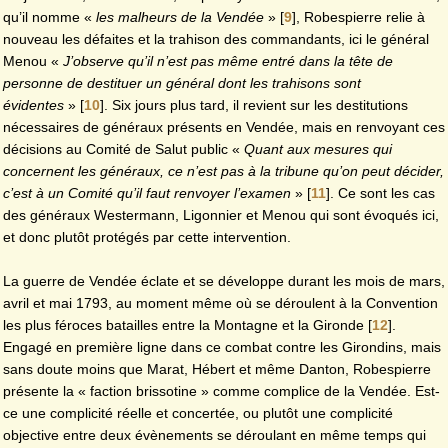
qu’il nomme «
les malheurs de
la Vendée
»
[
9
]
, Robespierre relie à
nouveau les défaites et la trahison des commandants, ici le général
Menou «
J’observe qu’il n’est pas même entré dans la tête de
personne de destituer un général dont les trahisons sont
évidentes
»
[
10
]
. Six jours plus tard, il revient sur les destitutions
nécessaires de généraux présents en Vendée, mais en renvoyant ces
décisions au Comité de Salut public «
Quant aux mesures qui
concernent les généraux, ce n’est pas à la tribune qu’on peut décider,
c’est à un Comité qu’il faut renvoyer l’examen
»
[
11
]
. Ce sont les cas
des généraux Westermann, Ligonnier et Menou qui sont évoqués ici,
et donc plutôt protégés par cette intervention.
La guerre de Vendée éclate et se développe durant les mois de mars,
avril et mai 1793, au moment même où se déroulent à la Convention
les plus féroces batailles entre la Montagne et la Gironde
[
12
]
.
Engagé en première ligne dans ce combat contre les Girondins, mais
sans doute moins que Marat, Hébert et même Danton, Robespierre
présente la « faction brissotine » comme complice de la Vendée. Est-
ce une complicité réelle et concertée, ou plutôt une complicité
objective entre deux évènements se déroulant en même temps qui