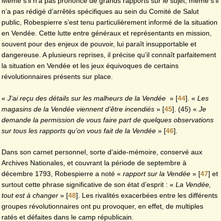
Même s’il n’a pas prononcé de grands rapports sur le sujet, même s’il
n’a pas rédigé d’arrêtés spécifiques au sein du Comité de Salut
public, Robespierre s’est tenu particulièrement informé de la situation
en Vendée. Cette lutte entre généraux et représentants en mission,
souvent pour des enjeux de pouvoir, lui paraît insupportable et
dangereuse. A plusieurs reprises, il précise qu’il connaît parfaitement
la situation en Vendée et les jeux équivoques de certains
révolutionnaires présents sur place.
«
J’ai reçu des détails sur les malheurs de la Vendée
»
[
44
]
. «
Les
magasins de la Vendée viennent d’être incendiés
»
[
45
]
. (45) «
Je
demande la permission de vous faire part de quelques observations
sur tous les rapports qu’on vous fait de la Vendée
»
[
46
]
.
Dans son carnet personnel, sorte d’aide-mémoire, conservé aux
Archives Nationales, et couvrant la période de septembre à
décembre 1793, Robespierre a noté «
rapport sur la Vendée
»
[
47
]
et
surtout cette phrase significative de son état d’esprit : «
La Vendée,
tout est à changer
»
[
48
]
. Les rivalités exacerbées entre les différents
groupes révolutionnaires ont pu provoquer, en effet, de multiples
ratés et défaites dans le camp républicain.