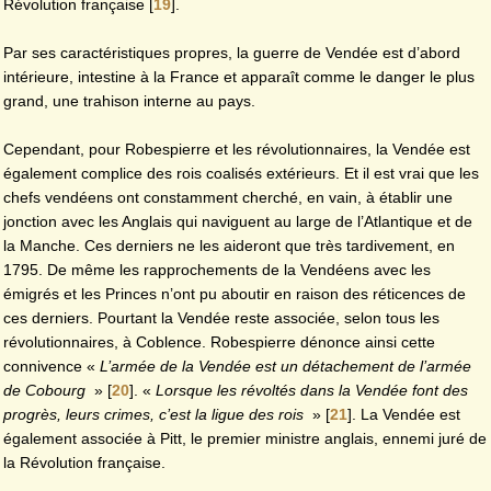
Révolution française
[
19
]
.
Par ses caractéristiques propres, la guerre de Vendée est d’abord
intérieure, intestine à la France et apparaît comme le danger le plus
grand, une trahison interne au pays.
Cependant, pour Robespierre et les révolutionnaires, la Vendée est
également complice des rois coalisés extérieurs. Et il est vrai que les
chefs vendéens ont constamment cherché, en vain, à établir une
jonction avec les Anglais qui naviguent au large de l’Atlantique et de
la Manche. Ces derniers ne les aideront que très tardivement, en
1795. De même les rapprochements de la Vendéens avec les
émigrés et les Princes n’ont pu aboutir en raison des réticences de
ces derniers. Pourtant la Vendée reste associée, selon tous les
révolutionnaires, à Coblence. Robespierre dénonce ainsi cette
connivence «
L’armée de la Vendée est un détachement de l’armée
de Cobourg
»
[
20
]
. «
Lorsque les révoltés dans la Vendée font des
progrès, leurs crimes, c’est la ligue des rois
»
[
21
]
. La Vendée est
également associée à Pitt, le premier ministre anglais, ennemi juré de
la Révolution française.