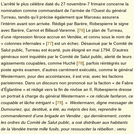
L’arrêté le plus célèbre daté du 27 novembre-7 frimaire concerne la
nomination comme commandant de l’armée de l’Ouest du général
Turreau, tandis qu’il précise également que Marceau assurera
l’intérim avant son arrivée. Rédigé par Barère, Robespierre le signe
avec Barère, Carnot et Billaud-Varenne.
[
76
]
Le plan de Turreau,
d’une répression féroce accrue en Vendée, et connu sous le nom de
« colonnes infernales »
[
77
]
est un échec. Désavoué par le Comité de
Salut public, Turreau est écarté, puis éloigné en mai 1794. D’autres
généraux sont inquiétés par le Comité de Salut public, alerté de leurs
agissements coupables, comme Huché
[
78
]
, parfois réintégrés sur
poste après examen, d’autres carrément exécutés, comme le général
Westermann, pour des accointances, il est vrai, avec les factions
parisiennes. Dans un discours non prononcé sur la faction « de Fabre
d’Églantine » et rédigé vers la fin de nivôse an II, Robespierre dresse
un portrait à charge du général Westermann «
ce ridicule fanfaron, ce
coupable et lâche intrigant
»
[
79
]
. «
Westermann, digne messager de
Dumouriez, qui, destitué, a été, au mépris des lois, reprendre le
commandement d’une brigade en Vendée ; qui dernièrement, contre
les ordres du Comité de Salut public, a osé distribuer aux habitants
de la Vendée trente mille fusils, pour ressusciter la rébellion ; venu