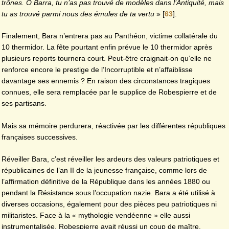
trônes. O Barra, tu n’as pas trouvé de modèles dans l’Antiquité, mais
tu as trouvé parmi nous des émules de ta vertu
»
[
63
]
.
Finalement, Bara n’entrera pas au Panthéon, victime collatérale du
10 thermidor. La fête pourtant enfin prévue le 10 thermidor après
plusieurs reports tournera court. Peut-être craignait-on qu’elle ne
renforce encore le prestige de l’Incorruptible et n’affaiblisse
davantage ses ennemis ? En raison des circonstances tragiques
connues, elle sera remplacée par le supplice de Robespierre et de
ses partisans.
Mais sa mémoire perdurera, réactivée par les différentes républiques
françaises successives.
Réveiller Bara, c’est réveiller les ardeurs des valeurs patriotiques et
républicaines de l’an II de la jeunesse française, comme lors de
l’affirmation définitive de la République dans les années 1880 ou
pendant la Résistance sous l’occupation nazie. Bara a été utilisé à
diverses occasions, également pour des pièces peu patriotiques ni
militaristes. Face à la « mythologie vendéenne » elle aussi
instrumentalisée, Robespierre avait réussi un coup de maître.