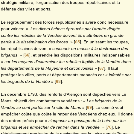
stratégie militaire, l’organisation des troupes républicaines et la
défense des villes et ports.
Le regroupement des forces républicaines s’avère donc nécessaire
pour vaincre «
Les divers échecs éprouvés par l’armée dirigée
contre les rebelles de la Vendée doivent être attribués en grande
partie à la dissémination des forces
»
[
65
]
. En unissant les troupes,
les républicaines doivent «
concourir en masse à la destruction des
brigands
»
[
66
]
, et prendre les dispositions militaires indispensables
«
sur les moyens d’exterminer les rebelles fugitifs de la Vendée dans
les départements de la Mayenne et circonvoisins
»
[
67
]
. Il faut
protéger les villes, ports et départements menacés car «
infestés par
les brigands de la Vendée
»
[
68
]
.
En décembre 1793, des renforts d’Alençon sont dépêchés vers Le
Mans, objectif des combattants vendéens : «
Les brigands de la
Vendée se sont portés sur la ville du Mans
»
[
69
]
. Le comité veut
empêcher coûte que coûte le retour des Vendéens chez eux. Il donne
des ordres précis pour «
s’opposer au passage de
la Loire par les
brigands et les empêcher de rentrer dans la Vendée
»
[
70
]
. Le
rétablissement provisoire de la navigation sur la Loire depuis Tours