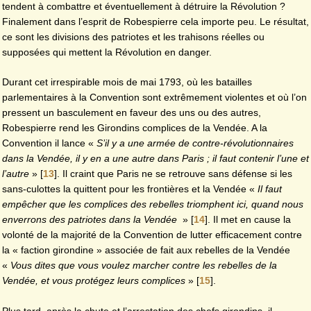
tendent à combattre et éventuellement à détruire la Révolution ?
Finalement dans l’esprit de Robespierre cela importe peu. Le résultat,
ce sont les divisions des patriotes et les trahisons réelles ou
supposées qui mettent la Révolution en danger.
Durant cet irrespirable mois de mai 1793, où les batailles
parlementaires à la Convention sont extrêmement violentes et où l’on
pressent un basculement en faveur des uns ou des autres,
Robespierre rend les Girondins complices de la Vendée. A la
Convention il lance «
S’il y a une armée de contre-révolutionnaires
dans la Vendée, il y en a une autre dans Paris ; il faut contenir l’une et
l’autre
»
[
13
]
. Il craint que Paris ne se retrouve sans défense si les
sans-culottes la quittent pour les frontières et la Vendée «
Il faut
empêcher que les complices des rebelles triomphent ici, quand nous
enverrons des patriotes dans la Vendée
»
[
14
]
. Il met en cause la
volonté de la majorité de la Convention de lutter efficacement contre
la « faction girondine » associée de fait aux rebelles de la Vendée
«
Vous dites que vous voulez marcher contre les rebelles de la
Vendée, et vous protégez leurs complices
»
[
15
]
.
Plus tard, après la chute et l’arrestation des chefs girondins, il