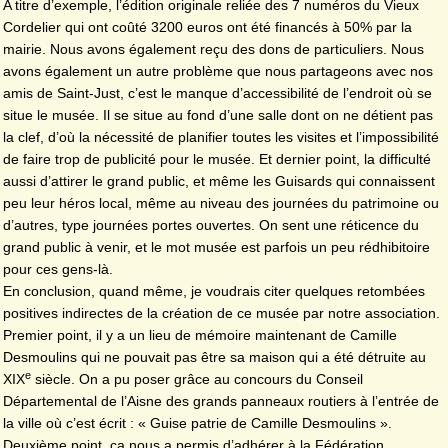
A titre d’exemple, l’édition originale reliée des 7 numéros du Vieux
Cordelier qui ont coûté 3200 euros ont été financés à 50% par la
mairie. Nous avons également reçu des dons de particuliers. Nous
avons également un autre problème que nous partageons avec nos
amis de Saint-Just, c’est le manque d’accessibilité de l’endroit où se
situe le musée. Il se situe au fond d’une salle dont on ne détient pas
la clef, d’où la nécessité de planifier toutes les visites et l’impossibilité
de faire trop de publicité pour le musée. Et dernier point, la difficulté
aussi d’attirer le grand public, et même les Guisards qui connaissent
peu leur héros local, même au niveau des journées du patrimoine ou
d’autres, type journées portes ouvertes. On sent une réticence du
grand public à venir, et le mot musée est parfois un peu rédhibitoire
pour ces gens-là.
En conclusion, quand même, je voudrais citer quelques retombées
positives indirectes de la création de ce musée par notre association.
Premier point, il y a un lieu de mémoire maintenant de Camille
Desmoulins qui ne pouvait pas être sa maison qui a été détruite au
e
XIX
siècle. On a pu poser grâce au concours du Conseil
Départemental de l’Aisne des grands panneaux routiers à l’entrée de
la ville où c’est écrit : « Guise patrie de Camille Desmoulins ».
Deuxième point, ça nous a permis d’adhérer à la Fédération