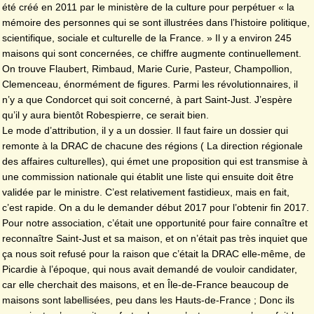
été créé en 2011 par le ministère de la culture pour perpétuer « la
mémoire des personnes qui se sont illustrées dans l’histoire politique,
scientifique, sociale et culturelle de la France. » Il y a environ 245
maisons qui sont concernées, ce chiffre augmente continuellement.
On trouve Flaubert, Rimbaud, Marie Curie, Pasteur, Champollion,
Clemenceau, énormément de figures. Parmi les révolutionnaires, il
n’y a que Condorcet qui soit concerné, à part Saint-Just. J’espère
qu’il y aura bientôt Robespierre, ce serait bien.
Le mode d’attribution, il y a un dossier. Il faut faire un dossier qui
remonte à la DRAC de chacune des régions ( La direction régionale
des affaires culturelles), qui émet une proposition qui est transmise à
une commission nationale qui établit une liste qui ensuite doit être
validée par le ministre. C’est relativement fastidieux, mais en fait,
c’est rapide. On a du le demander début 2017 pour l’obtenir fin 2017.
Pour notre association, c’était une opportunité pour faire connaître et
reconnaître Saint-Just et sa maison, et on n’était pas très inquiet que
ça nous soit refusé pour la raison que c’était la DRAC elle-même, de
Picardie à l’époque, qui nous avait demandé de vouloir candidater,
car elle cherchait des maisons, et en Île-de-France beaucoup de
maisons sont labellisées, peu dans les Hauts-de-France ; Donc ils