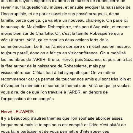
ans nous soyons capables d’abord à la maison de Robespierre de
revenir sur la question du musée, et ensuite évoquer la naissance de
l’Incorruptible, et de parler aussi de son passé arrageois, de sa
famille, parce que ça, ça va être un nouveau challenge. On parle ici
beaucoup de Maximilien Robespierre, très peu d’Augustin, et encore
moins bien sûr de Charlotte. Or, c’est la famille Robespierre qui a
vécu à arras. Voilà, ça ce sont les deux actions forts de la
commémoration. Le 6 mai l’année dernière on n’était pas en mesure,
toujours pareil, donc on a fait ça en visioconférence. On a mobilisé
les membres de l’ARBR, Bruno, Hervé, puis Suzanne, et puis on a fait
la fête autour de la naissance de Robespierre, mais par
visioconférence. C’était tout à fait sympathique. On va même
recommencer car ça permet de toucher nos amis qui sont très loin et
d’évoquer la mémoire et sur cette thématique. Voilà ce que je voulais
vous dire, de ce que l’on travaille à l’ARBR, en dehors de
l’organisation de ce congrès.
Hervé LEUWERS :
Il y a beaucoup d’autres thèmes que l’on souhaite aborder assez
longuement mais le temps nous est compté et l’idée c’est plutôt de
vous faire participer et de vous permettre d’interroger ces