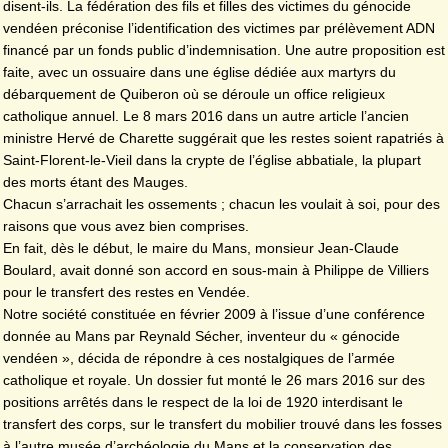
disent-ils. La fédération des fils et filles des victimes du génocide
vendéen préconise l’identification des victimes par prélèvement ADN
financé par un fonds public d’indemnisation. Une autre proposition est
faite, avec un ossuaire dans une église dédiée aux martyrs du
débarquement de Quiberon où se déroule un office religieux
catholique annuel. Le 8 mars 2016 dans un autre article l’ancien
ministre Hervé de Charette suggérait que les restes soient rapatriés à
Saint-Florent-le-Vieil dans la crypte de l’église abbatiale, la plupart
des morts étant des Mauges.
Chacun s’arrachait les ossements ; chacun les voulait à soi, pour des
raisons que vous avez bien comprises.
En fait, dès le début, le maire du Mans, monsieur Jean-Claude
Boulard, avait donné son accord en sous-main à Philippe de Villiers
pour le transfert des restes en Vendée.
Notre société constituée en février 2009 à l’issue d’une conférence
donnée au Mans par Reynald Sécher, inventeur du « génocide
vendéen », décida de répondre à ces nostalgiques de l’armée
catholique et royale. Un dossier fut monté le 26 mars 2016 sur des
positions arrêtés dans le respect de la loi de 1920 interdisant le
transfert des corps, sur le transfert du mobilier trouvé dans les fosses
à l’autre musée d’archéologie du Mans et la conservation des