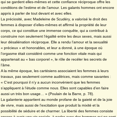
qui se gardent elles-mêmes et cette confiance réciproque offre les
conditions de l’estime et de l’amour. Les galants hommes ont encore
appris à parler de tout devant et avec elles.
La préciosité, avec Madeleine de Scudéry, a valorisé le droit des
femmes à disposer d’elles-mêmes et affirmé la propriété de leur
corps, ce qui constitue une immense conquête, qui a contribué à
construire non seulement l’égalité entre les deux sexes, mais aussi
leur désaliénation réciproque. Elle a rendu l’amour et la sexualité
« précieux » et honorables, et leur a donné, à une époque où
l’orgasme était considéré comme une fonction vitale mais qui
appartenait au « bas corporel », le rôle de recéler les secrets de
l’âme.
A la même époque, les cartésiens associaient les femmes à leurs
travaux, pas seulement comme auditrices, mais comme savantes :
« C’est pourquoi il n’y a aucun inconvénient que les femmes
s’appliquent à l’étude comme nous. Elles sont capables d’en faire
aussi un très bon usage… » (Poulain de la Barre, p. 78).
La galanterie appartient au monde profane de la gaieté et de la joie
de vivre, mais aussi de l’excitation que produit la mixité et la
possibilité de séduire et de charmer. La liberté des femmes consiste
encore à avoir une vie sociale, à parler avec des hommes qui ne sont