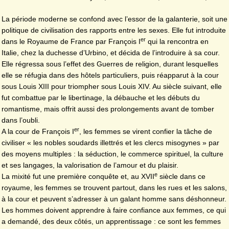
La période moderne se confond avec l’essor de la galanterie, soit une
politique de civilisation des rapports entre les sexes. Elle fut introduite
er
dans le Royaume de France par François I
qui la rencontra en
Italie, chez la duchesse d’Urbino, et décida de l’introduire à sa cour.
Elle régressa sous l’effet des Guerres de religion, durant lesquelles
elle se réfugia dans des hôtels particuliers, puis réapparut à la cour
sous Louis XIII pour triompher sous Louis XIV. Au siècle suivant, elle
fut combattue par le libertinage, la débauche et les débuts du
romantisme, mais offrit aussi des prolongements avant de tomber
dans l’oubli.
er
A la cour de François I
, les femmes se virent confier la tâche de
civiliser « les nobles soudards illettrés et les clercs misogynes » par
des moyens multiples : la séduction, le commerce spirituel, la culture
et ses langages, la valorisation de l’amour et du plaisir.
e
La mixité fut une première conquête et, au XVII
siècle dans ce
royaume, les femmes se trouvent partout, dans les rues et les salons,
à la cour et peuvent s’adresser à un galant homme sans déshonneur.
Les hommes doivent apprendre à faire confiance aux femmes, ce qui
a demandé, des deux côtés, un apprentissage : ce sont les femmes