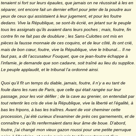
tenaient si fort sur leurs épaules, que jamais on ne réussirait à les en
séparer, ont encore fait un dernier effort pour jeter de la poudre aux
yeux de ceux qui assistaient à leur jugement, et pour les foutre
dedans. Vive la République, se sont-ils écrié, en jetant sur le peuple
tous les assignats qu’ils avaient dans leurs poches ; mais, foutre, fin
contre fin ne fait pas de doublure ; les Sans-Culottes ont mis en
pièces la fausse monnaie de ces coquins, et de leur côté, ils ont crié,
mais de bon cœur, foutre, vive la République, vive le tribunal… Il ne
faut pas, a dit l’accusateur Fouquet, que ce jean-foutre échappe à
l’infamie, je demande que son cadavre, soit traîné au lieu du supplice.
Le peuple applaudit, et le tribunal l’a ordonné ainsi.
Quoi qu’il fît un temps du diable, jamais, foutre, il n’y a eu tant de
foule dans les rues de Paris, que celle qui était rangée sur leur
passage, pour les voir défiler ; de la cave au grenier, on entendait par
tout retentir les cris de vive la République, vive la liberté et l’égalité, à
bas les fripons, à bas les traîtres. Avant de voir cheminer cette
procession, j’ai été curieux d’examiner de près ces garnements, et de
connaître ce qu’ils renfermaient dans leur âme de boue. D’abord,
foutre, j’ai changé mon vieux gazon roussi pour une petite perruque