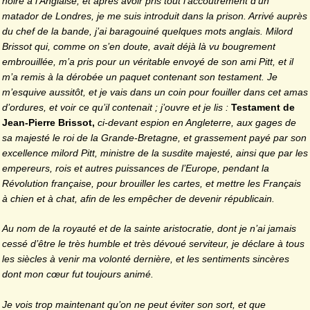
noire à l’Anglaise, et après avoir pris tout l’accoutrement d’un
matador de Londres, je me suis introduit dans la prison. Arrivé auprès
du chef de la bande, j’ai baragouiné quelques mots anglais. Milord
Brissot qui, comme on s’en doute, avait déjà là vu bougrement
embrouillée, m’a pris pour un véritable envoyé de son ami Pitt, et il
m’a remis à la dérobée un paquet contenant son testament. Je
m’esquive aussitôt, et je vais dans un coin pour fouiller dans cet amas
d’ordures, et voir ce qu’il contenait ; j’ouvre et je lis :
Testament de
Jean-Pierre Brissot,
ci-devant espion en Angleterre, aux gages de
sa majesté le roi de la Grande-Bretagne, et grassement payé par son
excellence milord Pitt, ministre de la susdite majesté, ainsi que par les
empereurs, rois et autres puissances de l’Europe, pendant la
Révolution française, pour brouiller les cartes, et mettre les Français
à chien et à chat, afin de les empêcher de devenir républicain.
Au nom de la royauté et de la sainte aristocratie, dont je n’ai jamais
cessé d’être le très humble et très dévoué serviteur, je déclare à tous
les siècles à venir ma volonté dernière, et les sentiments sincères
dont mon cœur fut toujours animé.
Je vois trop maintenant qu’on ne peut éviter son sort, et que