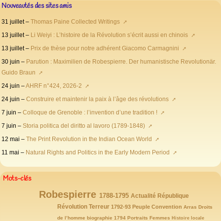
Nouveautés des sites amis
31 juillet –
Thomas Paine Collected Writings
13 juillet –
Li Weiyi : L’histoire de la Révolution s’écrit aussi en chinois
13 juillet –
Prix de thèse pour notre adhérent Giacomo Carmagnini
30 juin –
Parution : Maximilien de Robespierre. Der humanistische Revolutionär.
Guido Braun
24 juin –
AHRF n°424, 2026-2
24 juin –
Construire et maintenir la paix à l’âge des révolutions
7 juin –
Colloque de Grenoble : l’invention d’une tradition !
7 juin –
Storia politica del diritto al lavoro (1789-1848)
12 mai –
The Print Revolution in the Indian Ocean World
11 mai –
Natural Rights and Politics in the Early Modern Period
Mots-clés
Robespierre
146/146
77/146
72/146
65/146
1788-1795
Actualité
République
63/146
59/146
54/146
52/146
47/146
Révolution
43/146
Terreur
1792-93
Peuple
Convention
Arras
Droits
40/146
39/146
32/146
32/146
31/146
29/146
de l’homme
biographie
1794
Portraits
Femmes
Histoire locale