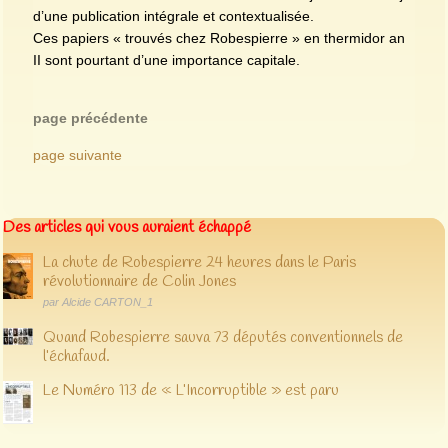
d’une publication intégrale et contextualisée.
Ces papiers « trouvés chez Robespierre » en thermidor an
II sont pourtant d’une importance capitale.
page précédente
page suivante
Des articles qui vous auraient échappé
La chute de Robespierre 24 heures dans le Paris
révolutionnaire de Colin Jones
par Alcide CARTON_1
Quand Robespierre sauva 73 députés conventionnels de
l’échafaud.
Le Numéro 113 de « L’Incorruptible » est paru