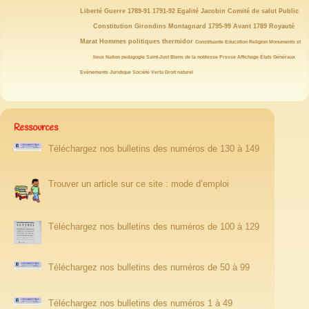
27/146
25/146
23/146
21/146
21/146
21/146
Liberté
Guerre
1789-91
1791-92
Egalité
Jacobin
Comité de salut Public
19/146
19/146
19/146
19/146
18/146
18/146
18/146
Constitution
Girondins
Montagnard
1795-99
Avant 1789
Royauté
17/146
15/146
15/146
14/146
14/146
13/146
Marat
Hommes politiques
thermidor
Constituante
Education
Religion
Monuments et
12/146
12/146
12/146
12/146
11/146
11/146
10/146
lieux
Nation
pedagogie
Saint-Just
Biens de la noblesse
Presse
Affichage
États Généraux
10/146
10/146
10/146
10/146
9/146
8/146
Evènements
Juridique
Société
Vertu
Droit naturel
Ressources
Téléchargez nos bulletins des numéros de 130 à 149
Trouver un article sur ce site : mode d’emploi
Téléchargez nos bulletins des numéros de 100 à 129
Téléchargez nos bulletins des numéros de 50 à 99
Téléchargez nos bulletins des numéros 1 à 49