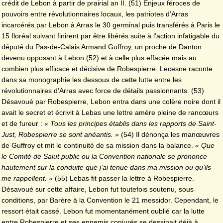
crédit de Lebon à partir de prairial an II. (51) Enjeux féroces de
pouvoirs entre révolutionnaires locaux, les patriotes d’Arras
incarcérés par Lebon à Arras le 30 germinal puis transférés à Paris le
15 floréal suivant finirent par être libérés suite à l’action infatigable du
député du Pas-de-Calais Armand Guffroy, un proche de Danton
devenu opposant à Lebon (52) et à celle plus effacée mais au
combien plus efficace et décisive de Robespierre. Lecesne
raconte
dans sa monographie les dessous de cette lutte entre les
révolutionnaires d’Arras avec force de détails passionnants. (53)
Désavoué par Robespierre, Lebon entra dans une colère noire dont il
avait le secret et écrivit à Lebas une lettre amère pleine de rancœurs
et de fureur :
« Tous les principes établis dans les rapports de Saint-
Just, Robespierre se sont anéantis. »
(54) Il dénonça les manœuvres
de Guffroy et mit le continuité de sa mission dans la balance.
« Que
le Comité de Salut public ou la Convention nationale se prononce
hautement sur la conduite que j’ai tenue dans ma mission ou qu’ils
me rappellent. »
(55) Lebas fit passer la lettre à Robespierre.
Désavoué sur cette affaire, Lebon fut toutefois soutenu, sous
conditions, par Barère à la Convention le 21 messidor. Cependant, le
ressort était cassé. Lebon fut momentanément oublié car la lutte
entre Robespierre et ses ennemis conjurés se dessinait déjà à