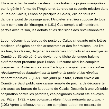
Elle exacerbait la méfiance devant des trahisons jugées manipulées
par le génie infernal de l’Angleterre. Lors de sa seconde mission dans
le Pas-de-Calais, Lebon se précipita à Calais, ville de tous les
dangers, point de passage avec l’Angleterre et lieu supposé de tous
les « complots de l’étranger. » (101) Ces complots alimentèrent,
parfois avec raison, les débats et les décisions des révolutionnaires.
Lebon découvrit au bureau de poste de Calais cinquante mille lettres
stockées, rédigées par des aristocrates et des fédéralistes. Les lire,
les trier, les classer, dégager les véritables complots et les envoyer au
Comité de Sûreté générale devient une tâche de longue haleine
extrêmement prenante pour Lebon. Il résume ainsi les complots
préparés :
« Voulez-vous connaître le grand espoir que nos contre-
révolutionnaires fondaient sur la famine, la peste et les révoltes
départementales. »
(102) Trois jours plus tard, Lebon envoie au
Comité de Salut public une caisse remplie de poignards découverte
elle-aussi au bureau de la douane de Calais. Destinés à une véritable
conjuration contre les patriotes, ces poignards avaient été envoyés
par Pitt en 1792.
« Les poignards étaient tous préparés au crime. »
(103) Après la découverte de ces complots, Lebon ne cessera de