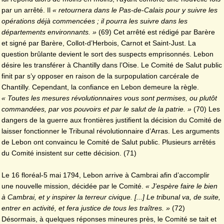
par un arrêté. Il
« retournera dans le Pas-de-Calais pour y suivre les
opérations déjà commencées ; il pourra les suivre dans les
départements environnants. »
(69) Cet arrêté est rédigé par Barère
et signé par Barère, Collot-d’Herbois, Carnot et Saint-Just. La
question brûlante devient le sort des suspects emprisonnés. Lebon
désire les transférer à Chantilly dans l’Oise. Le Comité de Salut public
finit par s’y opposer en raison de la surpopulation carcérale de
Chantilly. Cependant, la confiance en Lebon demeure la règle.
« Toutes les mesures révolutionnaires vous sont permises, ou plutôt
commandées, par vos pouvoirs et par le salut de la patrie. »
(70) Les
dangers de la guerre aux frontières justifient la décision du Comité de
laisser
fonctionner le Tribunal révolutionnaire d’Arras. Les arguments
de Lebon ont convaincu le Comité de Salut public. Plusieurs arrêtés
du Comité insistent sur cette décision. (71)
Le 16 floréal-5 mai 1794, Lebon arrive à Cambrai afin d’accomplir
une nouvelle mission, décidée par le Comité.
« J’espère faire le bien
à Cambrai, et y inspirer la terreur civique. [...] Le tribunal va, de suite,
entrer en activité, et fera justice de tous les traîtres. »
(72)
Désormais, à quelques réponses mineures près, le Comité se tait et