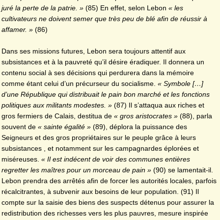
juré la perte de la patrie. »
(85) En effet, selon Lebon
« les
cultivateurs ne doivent semer que très peu de blé afin de réussir à
affamer. »
(86)
Dans ses missions futures, Lebon sera toujours attentif aux
subsistances et à la pauvreté qu’il désire éradiquer. Il donnera un
contenu social à ses décisions qui perdurera dans la mémoire
comme étant celui d’un précurseur du socialisme.
« Symbole […]
d’une République qui distribuait le pain bon marché et les fonctions
politiques aux militants modestes. »
(87) Il s’attaqua aux riches et
gros fermiers de Calais, destitua de
« gros aristocrates »
(88), parla
souvent de
« sainte égalité »
(89), déplora la puissance des
Seigneurs et des gros propriétaires sur le peuple grâce à leurs
subsistances , et notamment sur les campagnardes éplorées et
miséreuses.
« Il est indécent de voir des communes entières
regretter les maîtres pour un morceau de pain »
(90) se lamentait-il.
Lebon prendra des arrêtés afin de forcer les autorités locales, parfois
récalcitrantes, à subvenir aux besoins de leur population. (91) Il
compte sur la saisie des biens des suspects détenus pour assurer la
redistribution des richesses vers les plus pauvres, mesure inspirée