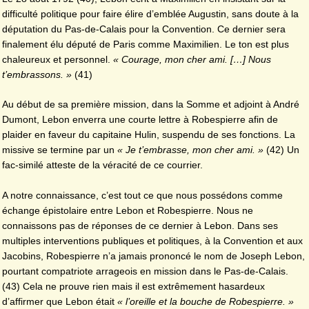
difficulté politique pour faire élire d’emblée Augustin, sans doute à la
députation du Pas-de-Calais pour la Convention. Ce dernier sera
finalement élu député de Paris comme Maximilien. Le ton est plus
chaleureux et personnel.
« Courage, mon cher ami. […] Nous
t’embrassons. »
(41)
Au début de sa première mission, dans la Somme et adjoint à André
Dumont, Lebon enverra une courte lettre à Robespierre afin de
plaider en faveur du capitaine Hulin, suspendu de ses fonctions. La
missive se termine par un
« Je t’embrasse, mon cher ami. »
(42) Un
fac-similé atteste de la véracité de ce courrier.
A notre connaissance, c’est tout ce que nous possédons comme
échange épistolaire entre Lebon et Robespierre. Nous ne
connaissons pas de réponses de ce dernier à Lebon. Dans ses
multiples interventions publiques et politiques, à la Convention et aux
Jacobins, Robespierre n’a jamais prononcé le nom de Joseph Lebon,
pourtant compatriote arrageois en mission dans le Pas-de-Calais.
(43) Cela ne prouve rien mais il est extrêmement hasardeux
d’affirmer que Lebon était
« l’oreille et la bouche de Robespierre. »