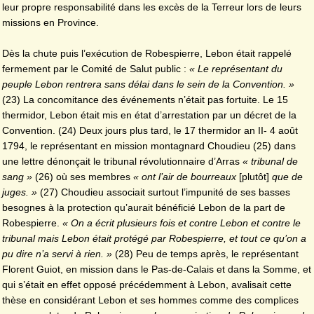
leur propre responsabilité dans les excès de la Terreur lors de leurs
missions en Province.
Dès la chute puis l’exécution de Robespierre, Lebon était rappelé
fermement par le Comité de Salut public :
« Le représentant du
peuple Lebon rentrera sans délai dans le sein de la Convention. »
(23) La concomitance des événements n’était pas fortuite. Le 15
thermidor, Lebon était mis en état d’arrestation par un décret de la
Convention. (24) Deux jours plus tard, le 17 thermidor an II- 4 août
1794, le représentant en mission montagnard Choudieu (25) dans
une lettre dénonçait le tribunal révolutionnaire d’Arras
« tribunal de
sang »
(26) où ses membres
« ont l’air de bourreaux
[plutôt]
que de
juges. »
(27) Choudieu associait surtout l’impunité de ses basses
besognes à la protection qu’aurait bénéficié Lebon de la part de
Robespierre.
« On a écrit plusieurs fois et contre Lebon et contre le
tribunal mais Lebon était protégé par Robespierre, et tout ce qu’on a
pu dire n’a servi à rien. »
(28) Peu de temps après, le représentant
Florent Guiot, en mission dans le Pas-de-Calais et dans la Somme, et
qui s’était en effet opposé précédemment à Lebon, avalisait cette
thèse en considérant Lebon et ses hommes comme des complices