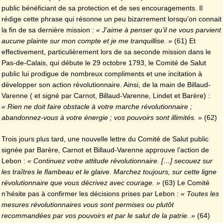
public bénéficiant de sa protection et de ses encouragements. Il
rédige cette phrase qui résonne un peu bizarrement lorsqu’on connait
la fin de sa dernière mission :
« J’aime à penser qu’il ne vous parvient
aucune plainte sur mon compte et je me tranquillise. »
(61) Et
effectivement, particulièrement lors de sa seconde mission dans le
Pas-de-Calais, qui débute le 29 octobre 1793, le Comité de Salut
public lui prodigue de nombreux compliments et une incitation à
développer son action révolutionnaire. Ainsi, de la main de Billaud-
Varenne ( et signé par Carnot, Billaud-Varenne, Lindet et Barère) :
« Rien ne doit faire obstacle à votre marche révolutionnaire ;
abandonnez-vous à votre énergie ; vos pouvoirs sont illimités. »
(62)
Trois jours plus tard, une nouvelle lettre du Comité de Salut public
signée par Barère, Carnot et Billaud-Varenne approuve l’action de
Lebon :
« Continuez votre attitude révolutionnaire. […] secouez sur
les traîtres le flambeau et le glaive. Marchez toujours, sur cette ligne
révolutionnaire que vous décrivez avec courage. »
(63) Le Comité
n’hésite pas à confirmer les décisions prises par Lebon :
« Toutes les
mesures révolutionnaires vous sont permises ou plutôt
recommandées par vos pouvoirs et par le salut de la patrie. »
(64)