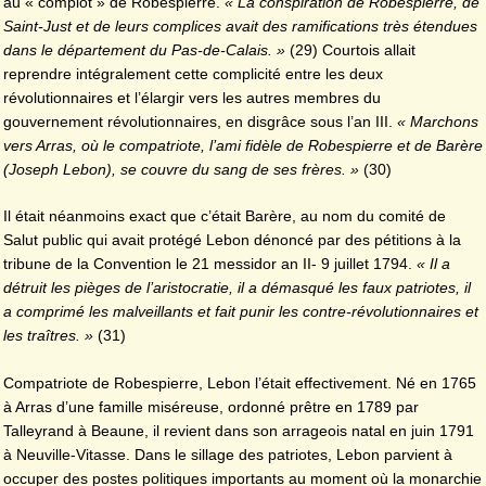
au « complot » de Robespierre.
« La conspiration de Robespierre, de
Saint-Just et de leurs complices avait des ramifications très étendues
dans le département du Pas-de-Calais. »
(29)
Courtois allait
reprendre intégralement cette complicité entre les deux
révolutionnaires et l’élargir vers les autres membres du
gouvernement révolutionnaires, en disgrâce sous l’an III.
« Marchons
vers Arras, où le compatriote, l’ami fidèle de Robespierre et de Barère
(Joseph Lebon), se couvre du sang de ses frères. »
(30)
Il était néanmoins exact que c’était Barère, au nom du comité de
Salut public qui avait protégé Lebon dénoncé par des pétitions à la
tribune de la Convention le 21 messidor an II- 9 juillet 1794.
« Il a
détruit les pièges de l’aristocratie, il a démasqué les faux patriotes, il
a comprimé les malveillants et fait punir les contre-révolutionnaires et
les traîtres. »
(31)
Compatriote de Robespierre, Lebon l’était effectivement. Né en 1765
à Arras d’une famille miséreuse, ordonné prêtre en 1789 par
Talleyrand à Beaune, il revient dans son arrageois natal en juin 1791
à Neuville-Vitasse. Dans le sillage des patriotes, Lebon parvient à
occuper des postes politiques importants au moment où la monarchie