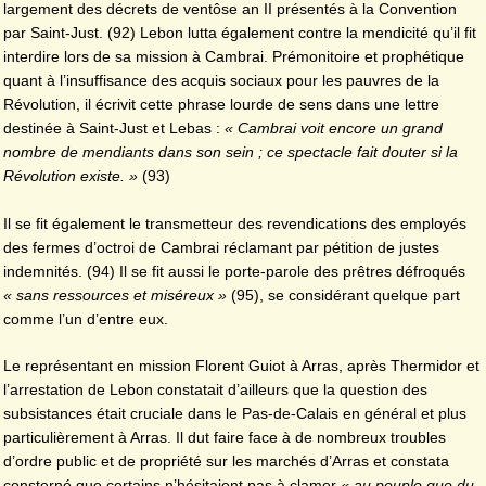
largement des décrets de ventôse an II présentés à la Convention
par Saint-Just. (92) Lebon lutta également contre la mendicité qu’il fit
interdire lors de sa mission à Cambrai. Prémonitoire et prophétique
quant à l’insuffisance des acquis sociaux pour les pauvres de la
Révolution, il écrivit cette phrase lourde de sens dans une lettre
destinée à Saint-Just et Lebas :
« Cambrai voit encore un grand
nombre de mendiants dans son sein ; ce spectacle fait douter si la
Révolution existe. »
(93)
Il se fit également le transmetteur des revendications des employés
des fermes d’octroi de Cambrai réclamant par pétition de justes
indemnités. (94) Il se fit aussi le porte-parole des prêtres défroqués
« sans ressources et miséreux »
(95), se considérant quelque part
comme l’un d’entre eux.
Le représentant en mission Florent Guiot à Arras, après Thermidor et
l’arrestation de Lebon constatait d’ailleurs que la question des
subsistances était cruciale dans le Pas-de-Calais en général et plus
particulièrement à Arras. Il dut faire face à de nombreux troubles
d’ordre public et de propriété sur les marchés d’Arras et constata
consterné que certains n’hésitaient pas à clamer
« au peuple que du