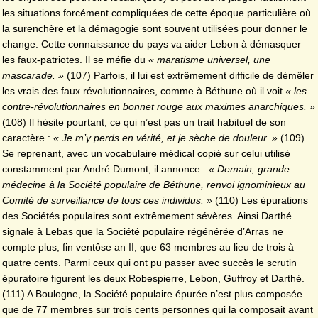
les situations forcément compliquées de cette époque particulière où
la surenchère et la démagogie sont souvent utilisées pour donner le
change. Cette connaissance du pays va aider Lebon à démasquer
les faux-patriotes. Il se méfie du
« maratisme universel, une
mascarade. »
(107) Parfois, il lui est extrêmement difficile de démêler
les vrais des faux révolutionnaires, comme à Béthune où il voit
« les
contre-révolutionnaires en bonnet rouge aux maximes anarchiques. »
(108) Il hésite pourtant, ce qui n’est pas un trait habituel de son
caractère :
« Je m’y perds en vérité, et je sèche de douleur. »
(109)
Se reprenant, avec un vocabulaire médical copié sur celui utilisé
constamment par André Dumont, il annonce :
« Demain, grande
médecine à la Société populaire de Béthune, renvoi ignominieux au
Comité de surveillance de tous ces individus. »
(110) Les épurations
des Sociétés populaires sont extrêmement sévères. Ainsi Darthé
signale à Lebas que la Société populaire régénérée d’Arras ne
compte plus, fin ventôse an II, que 63 membres au lieu de trois à
quatre cents. Parmi ceux qui ont pu passer avec succès le scrutin
épuratoire figurent les deux Robespierre, Lebon, Guffroy et Darthé.
(111) A Boulogne, la Société populaire épurée n’est plus composée
que de 77 membres sur trois cents personnes qui la composait avant