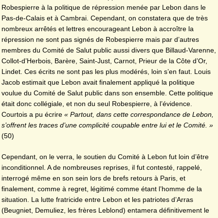
Robespierre à la politique de répression menée par Lebon dans le
Pas-de-Calais et à Cambrai. Cependant, on constatera que de très
nombreux arrêtés et lettres encourageant Lebon à accroître la
répression ne sont pas signés de Robespierre mais par d’autres
membres du Comité de Salut public aussi divers que Billaud-Varenne,
Collot-d’Herbois, Barère, Saint-Just, Carnot, Prieur de la Côte d’Or,
Lindet. Ces écrits ne sont pas les plus modérés, loin s’en faut. Louis
Jacob estimait que Lebon avait finalement appliqué la politique
voulue du Comité de Salut public dans son ensemble. Cette politique
était donc collégiale, et non du seul Robespierre, à l’évidence.
Courtois a pu écrire
« Partout, dans cette correspondance de Lebon,
s’offrent les traces d’une complicité coupable entre lui et le Comité. »
(50)
Cependant, on le verra, le soutien du Comité à Lebon fut loin d’être
inconditionnel. A de nombreuses reprises, il fut contesté, rappelé,
interrogé même en son sein lors de brefs retours à Paris, et
finalement, comme à regret, légitimé comme étant l’homme de la
situation. La lutte fratricide entre Lebon et les patriotes d’Arras
(Beugniet, Demuliez, les frères Leblond) entamera définitivement le