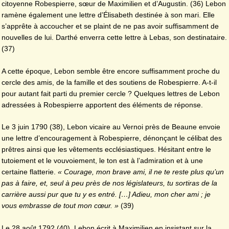
citoyenne Robespierre, sœur de Maximilien et d’Augustin. (36) Lebon
ramène également une lettre d’Élisabeth destinée à son mari. Elle
s’apprête à accoucher et se plaint de ne pas avoir suffisamment de
nouvelles de lui. Darthé enverra cette lettre à Lebas, son destinataire.
(37)
A cette époque, Lebon semble être encore suffisamment proche du
cercle des amis, de la famille et des soutiens de Robespierre. A-t-il
pour autant fait parti du premier cercle ? Quelques lettres de Lebon
adressées à Robespierre apportent des éléments de réponse.
Le 3 juin 1790 (38), Lebon vicaire au Vernoi près de Beaune envoie
une lettre d’encouragement à Robespierre, dénonçant le célibat des
prêtres ainsi que les vêtements ecclésiastiques. Hésitant entre le
tutoiement et le vouvoiement, le ton est à l’admiration et à une
certaine flatterie.
« Courage, mon brave ami, il ne te reste plus qu’un
pas à faire, et, seul à peu près de nos législateurs, tu sortiras de la
carrière aussi pur que tu y es entré. […] Adieu, mon cher ami ; je
vous embrasse de tout mon cœur. »
(39)
Le 28 août 1792 (40), Lebon écrit à Maximilien en insistant sur la