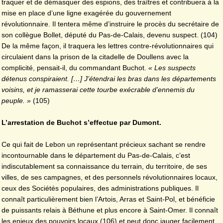
traquer et de démasquer des espions, des traîtres et contribuera à la
mise en place d’une ligne exagérée du gouvernement
révolutionnaire. Il tentera même d’instruire le procès du secrétaire de
son collègue Bollet, député du Pas-de-Calais, devenu suspect. (104)
De la même façon, il traquera les lettres contre-révolutionnaires qui
circulaient dans la prison de la citadelle de Doullens avec la
complicité, pensait-il, du commandant Buchot.
« Les suspects
détenus conspiraient. […] J’étendrai les bras dans les départements
voisins, et je ramasserai cette tourbe exécrable d’ennemis du
peuple. »
(105)
L’arrestation de Buchot s’effectue par Dumont.
Ce qui fait de Lebon un représentant précieux sachant se rendre
incontournable dans le département du Pas-de-Calais, c’est
indiscutablement sa connaissance du terrain, du territoire, de ses
villes, de ses campagnes, et des personnels révolutionnaires locaux,
ceux des Sociétés populaires, des administrations publiques. Il
connaît particulièrement bien l’Artois, Arras et Saint-Pol, et bénéficie
de puissants relais à Béthune et plus encore à Saint-Omer. Il connaît
les enjeux des pouvoirs locaux (106) et peut donc jauger facilement