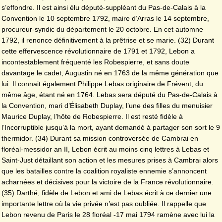
s’effondre. Il est ainsi élu député-suppléant du Pas-de-Calais à la
Convention le 10 septembre 1792, maire d’Arras le 14 septembre,
procureur-syndic du département le 20 octobre. En cet automne
1792, il renonce définitivement à la prêtrise et se marie. (32) Durant
cette effervescence révolutionnaire de 1791 et 1792, Lebon a
incontestablement fréquenté les Robespierre, et sans doute
davantage le cadet, Augustin né en 1763 de la même génération que
lui. Il connait également Philippe Lebas originaire de Frévent, du
même âge, étant né en 1764. Lebas sera député du Pas-de-Calais à
la Convention, mari d’Élisabeth Duplay, l’une des filles du menuisier
Maurice Duplay, l’hôte de Robespierre. Il est resté fidèle à
l’Incorruptible jusqu’à la mort, ayant demandé à partager son sort le 9
thermidor. (34) Durant sa mission controversée de Cambrai en
floréal-messidor an II, Lebon écrit au moins cinq lettres à Lebas et
Saint-Just détaillant son action et les mesures prises à Cambrai alors
que les batailles contre la coalition royaliste ennemie s’annoncent
acharnées et décisives pour la victoire de la France révolutionnaire.
(35) Darthé, fidèle de Lebon et ami de Lebas écrit à ce dernier une
importante lettre où la vie privée n’est pas oubliée. Il rappelle que
Lebon revenu de Paris le 28 floréal -17 mai 1794 ramène avec lui la