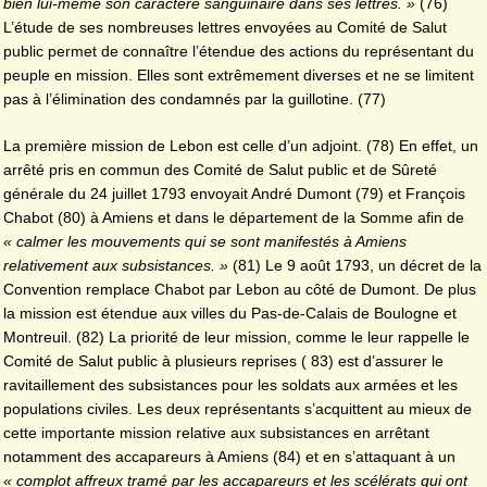
bien lui-même son caractère sanguinaire dans ses lettres. »
(76)
L’étude de ses nombreuses lettres envoyées au Comité de Salut
public permet de connaître l’étendue des actions du représentant du
peuple en mission. Elles sont extrêmement diverses et ne se limitent
pas à l’élimination des condamnés par la guillotine. (77)
La première mission de Lebon est celle d’un adjoint. (78) En effet, un
arrêté pris en commun des Comité de Salut public et de Sûreté
générale du 24 juillet 1793 envoyait André Dumont (79) et François
Chabot (80) à Amiens et dans le département de la Somme afin de
« calmer les mouvements qui se sont manifestés à Amiens
relativement aux subsistances. »
(81) Le 9 août 1793, un décret de la
Convention remplace Chabot par Lebon au côté de Dumont. De plus
la mission est étendue aux villes du Pas-de-Calais de Boulogne et
Montreuil. (82) La priorité de leur mission, comme le leur rappelle le
Comité de Salut public à plusieurs reprises ( 83) est d’assurer le
ravitaillement des subsistances pour les soldats aux armées et les
populations civiles. Les deux représentants s’acquittent au mieux de
cette importante mission relative aux subsistances en arrêtant
notamment des accapareurs à Amiens (84) et en s’attaquant à un
« complot affreux tramé par les accapareurs et les scélérats qui ont