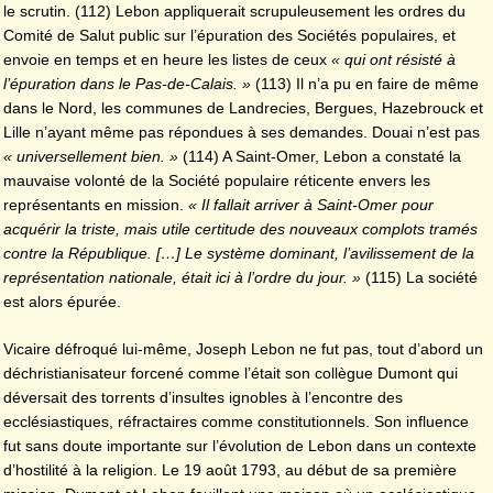
le scrutin. (112) Lebon appliquerait scrupuleusement les ordres du
Comité de Salut public sur l’épuration des Sociétés populaires, et
envoie en temps et en heure les listes de ceux
« qui ont résisté à
l’épuration dans le Pas-de-Calais. »
(113) Il n’a pu en faire de même
dans le Nord, les communes de Landrecies, Bergues, Hazebrouck et
Lille n’ayant même pas répondues à ses demandes. Douai n’est pas
« universellement bien. »
(114) A Saint-Omer, Lebon a constaté la
mauvaise volonté de la Société populaire réticente envers les
représentants en mission.
« Il fallait arriver à Saint-Omer pour
acquérir la triste, mais utile certitude des nouveaux complots tramés
contre la République. […] Le système dominant, l’avilissement de la
représentation nationale, était ici à l’ordre du jour. »
(115) La société
est alors épurée.
Vicaire défroqué lui-même, Joseph Lebon ne fut pas, tout d’abord un
déchristianisateur forcené comme l’était son collègue Dumont qui
déversait des torrents d’insultes ignobles à l’encontre des
ecclésiastiques, réfractaires comme constitutionnels. Son influence
fut sans doute importante sur l’évolution de Lebon dans un contexte
d’hostilité à la religion. Le 19 août 1793, au début de sa première