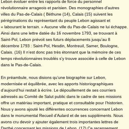
Lebon évoluer entre les rapports de force du personnel
révolutionnaire arrageois et parisien. Des monographies d’autres
villes du Pas-de-Calais ( Béthune (14), Calais (15) suivent les
pérégrinations du représentant du peuple Lebon agissant et
« labourant le terrain. » Aucune ville du Pas-de-Calais ne lui échappe.
Ainsi dans une lettre datée du 16 novembre 1793, se trouvant à
Saint-Pol, Lebon prévoit ses futurs déplacements jusqu’au 8
décembre 1793 : Saint-Pol, Hesdin, Montreuil, Samer, Boulogne,
Calais. (16) Il n’est donc pas très étonnant que la mémoire de ces
temps révolutionnaires troublés s’y trouve associée à celle de Lebon
dans le Pas-de-Calais.
En préambule, nous disions qu’une biographie sur Lebon,
modernisée et équilibrée, avec les apports historiographiques
d’aujourd’hui restait à écrire. Le dépouillement de ses courriers
adressés au Comité de Salut public dans le cadre de ses missions
offre un matériau important, pratique et consultable pour l’historien.
Nous y avons ajouté les différentes occurrences concernant Lebon
dans le monumental Recueil d’Aulard et de ses suppléments. Nous
avons cru devoir y ajouter également trois importantes lettres de
Darthé concernant les missions de Lebon. (17) Ce recensement