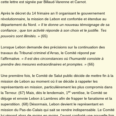
cette lettre est signée par Billaud-Varenne et Carnot.
Après le décret du 14 frimaire an II organisant le gouvernement
révolutionnaire, la mission de Lebon est confortée et étendue au
département du Nord.
« Il te donne un nouveau témoignage de sa
confiance ; que ton activité réponde à son choix et le justifie. Tes
pouvoirs sont illimités. »
(65)
Lorsque Lebon demande des précisions sur la continuation des
travaux du Tribunal criminel d’Arras, le Comité répond par
l’affirmative.
« Il est des circonstances où l’humanité consiste à
prendre des mesures extraordinaires et promptes. »
(66)
Une première fois, le Comité de Salut public décide de mettre fin à la
mission de Lebon au moment où il se décide à rappeler les
représentants en mission, particulièrement les plus compromis dans
er
la Terreur. (67) Mais, dès le lendemain, 1
ventôse, le Comité se
déjuge et envoie Lebon à Lambres afin de frapper le fanatisme et la
superstition. (68) Désormais, Lebon devient le représentant en
mission du Pas-de-Calais qui sait se rendre indispensable. Le Comité
lui répond alors de moins en moins, l’ayant conforté une nouvelle fois