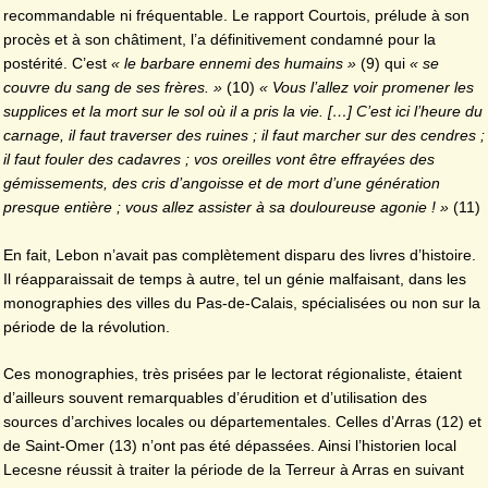
recommandable ni fréquentable. Le rapport Courtois, prélude à son
procès et à son châtiment, l’a définitivement condamné pour la
postérité. C’est
« le barbare ennemi des humains »
(9) qui
« se
couvre du sang de ses frères. »
(10)
« Vous l’allez voir promener les
supplices et la mort sur le sol où il a pris la vie. […] C’est ici l’heure du
carnage, il faut traverser des ruines ; il faut marcher sur des cendres ;
il faut fouler des cadavres ; vos oreilles vont être effrayées des
gémissements, des cris d’angoisse et de mort d’une génération
presque entière ; vous allez assister à sa douloureuse agonie ! »
(11)
En fait, Lebon n’avait pas complètement disparu des livres d’histoire.
Il réapparaissait de temps à autre, tel un génie malfaisant, dans les
monographies des villes du Pas-de-Calais, spécialisées ou non sur la
période de la révolution.
Ces monographies, très prisées par le lectorat régionaliste, étaient
d’ailleurs souvent remarquables d’érudition et d’utilisation des
sources d’archives locales ou départementales. Celles d’Arras (12) et
de Saint-Omer (13) n’ont pas été dépassées. Ainsi l’historien local
Lecesne réussit à traiter la période de la Terreur à Arras en suivant