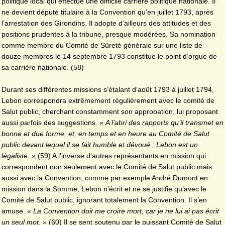
politique local qui effectue une difficile carrière politique nationale. Il
ne devient député titulaire à la Convention qu’en juillet 1793, après
l’arrestation des Girondins. Il adopte d’ailleurs des attitudes et des
positions prudentes à la tribune, presque modérées. Sa nomination
comme membre du Comité de Sûreté générale sur une liste de
douze membres le 14 septembre 1793 constitue le point d’orgue de
sa carrière nationale. (58)
Durant ses différentes missions s’étalant d’août 1793 à juillet 1794,
Lebon correspondra extrêmement régulièrement avec le comité de
Salut public, cherchant constamment son approbation, lui proposant
aussi parfois des suggestions.
« A l’abri des rapports qu’il transmet en
bonne et due forme, et, en temps et en heure au Comité de Salut
public devant lequel il se fait humble et dévoué ; Lebon est un
légaliste. »
(59) A l’inverse d’autres représentants en mission qui
correspondent non seulement avec le Comité de Salut public mais
aussi avec la Convention, comme par exemple André Dumont en
mission dans la Somme, Lebon n’écrit et ne se justifie qu’avec le
Comité de Salut public, ignorant totalement la Convention. Il s’en
amuse.
« La Convention doit me croire mort, car je ne lui ai pas écrit
un seul mot. »
(60) Il se sent soutenu par le puissant Comité de Salut