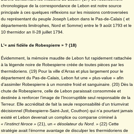
chronologique de la correspondance de Lebon est notre source
principale à ces quelques réflexions sur les missions controversées
du représentant du peuple Joseph Lebon dans le Pas-de-Calais ( et
départements limitrophes, Nord et Somme) entre le 9 août 1793 et le
10 thermidor an II-28 juillet 1794.
L’« ami fidèle de Robespierre » ? (18)
Évidemment, la mémoire maudite de Lebon fut rapidement rattachée
à la légende noire de Robespierre créée de toutes pièces par les
thermidoriens. (19) Pour la ville d’Arras et plus largement pour le
département du Pas-de-Calais, Lebon fut une « plus-value » afin
d’assimiler Robespierre à un monstre froid et sanguinaire. (20) Dès la
chute de Robespierre, celle de Lebon paraissait consommée et
destinée à renforcer l’image de l’Incorruptible seul responsable de la
Terreur. Elle accréditait de fait la seule responsabilité d’un triumvirat
décisionnel (Robespierre-Saint-Just, Couthon) qui n’a pourtant jamais
existé et Lebon devenait un complice ou comparse criminel à
« l’instinct féroce »
(21), un
« désolateur du Nord. »
(22) Cette
stratégie avait l’énorme avantage de disculper les thermidoriens de