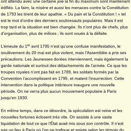
ont attendu avec une certaine joie la fin du maximum sont maintenant
édifiés. La faim, la misère et aussi les menaces contre la Constitution
de 1793 les tirent de leur apathie. « Du pain et la Constitution ! » tel
est le mot d’ordre des derniers soubresauts populaires. Mais il est
trop tard et la situation est bien changée. Ils n’ont plus de chefs, plus
d’organisation, plus de milices ; ils sont voués à la défaite.
er
L’émeute du 1
avril 1795 n’est qu’une confuse manifestation, le
soulèvement du 20 mai est plus violent, mais l’Assemblée a pris ses
précautions. Les Jeunesses dorées interviennent, mais également la
garde nationale et surtout des détachements de l’armée. Ce que les
troupes royales n’ont pas fait en 1789, les soldats formés par la
Convention l’accomplissent en 1795, et matent l’insurrection. Cette
intervention dans la politique intérieure inaugure une nouvelle
période. On ne verra plus aucun mouvement populaire à Paris
jusqu’en 1830.
En même temps, dans ce désordre, la spéculation est reine et les
nouvelles fortunes éclosent très vite. On assiste à une vaste
liquidation de tout ce que l’État avait mis sous son contrôle. Il n’est
pas un lieu à Paris où l’on ne trafique et agiote selon les témoin du