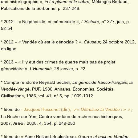
une historiographie »,
in La plume et le sabre,
Mélanges Bertaud,
Publications de la Sorbonne, p. 237-248.
* 2012 – « Ni génocide, ni mémoricide »,
L’Histoire,
n° 377, juin, p.
52-54.
* 2012 – « Vendée où est le génocide ? »,
Causeur,
24 octobre 2012,
en ligne.
* 2013 – « Il y eut des crimes de guerre mais pas de projet
génocidaire »,
L’Humanité,
28 janvier, p. 22.
* Compte rendu de Reynald Sécher,
Le génocide franco-français, la
Vendée-Vengé
, PUF, 1986, Annales. Économies, Sociétés,
Civilisations, 1986, vol. 41, n° 5, pp. 1009-1012
* Idem de -
Jacques Hussenet (dir.),
« Détruisez la Vendée ! »
,
La Roche-sur-Yon, Centre vendéen de recherches historiques,
2007,
AHRF,
2008, 4, 354, p. 249-250
* Idem de « Anne Rolland-Boulestreau,
Guerre et paix en Vendée,