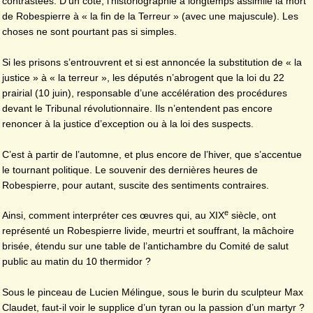
contrastées. D’un côté, l’historiographie a longtemps assimilé la mort
de Robespierre à « la fin de la Terreur » (avec une majuscule). Les
choses ne sont pourtant pas si simples.
Si les prisons s’entrouvrent et si est annoncée la substitution de « la
justice » à « la terreur », les députés n’abrogent que la loi du 22
prairial (10 juin), responsable d’une accélération des procédures
devant le Tribunal révolutionnaire. Ils n’entendent pas encore
renoncer à la justice d’exception ou à la loi des suspects.
C’est à partir de l’automne, et plus encore de l’hiver, que s’accentue
le tournant politique. Le souvenir des dernières heures de
Robespierre, pour autant, suscite des sentiments contraires.
e
Ainsi, comment interpréter ces œuvres qui, au XIX
siècle, ont
représenté un Robespierre livide, meurtri et souffrant, la mâchoire
brisée, étendu sur une table de l’antichambre du Comité de salut
public au matin du 10 thermidor ?
Sous le pinceau de Lucien Mélingue, sous le burin du sculpteur Max
Claudet, faut-il voir le supplice d’un tyran ou la passion d’un martyr ?