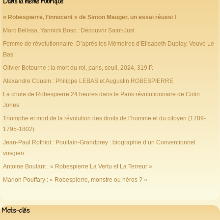
Dans la même rubrique
« Robespierre, l’innocent » de Simon Mauger, un essai réussi !
Marc Belissa, Yannick Bosc : Découvrir Saint-Just
Femme de révolutionnaire. D’aprés les Mémoires d’Elisabeth Duplay, Veuve Le
Bas
Olivier Betourne : la mort du roi, paris, seuil, 2024, 319 P.
Alexandre Cousin : Philippe LEBAS et Augustin ROBESPIERRE
La chute de Robespierre 24 heures dans le Paris révolutionnaire de Colin
Jones
Triomphe et mort de la révolution des droits de l’homme et du citoyen (1789-
1795-1802)
Jean-Paul Rothiot : Poullain-Grandprey : biographie d’un Conventionnel
vosgien.
Antoine Boulant : « Robespierre La Vertu et La Terreur »
Marion Pouffary : « Robespierre, monstre ou héros ? »
Mots-clés