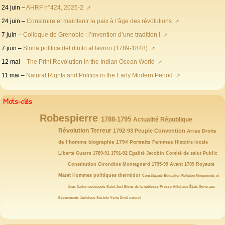
24 juin –
AHRF n°424, 2026-2
24 juin –
Construire et maintenir la paix à l’âge des révolutions
7 juin –
Colloque de Grenoble : l’invention d’une tradition !
7 juin –
Storia politica del diritto al lavoro (1789-1848)
12 mai –
The Print Revolution in the Indian Ocean World
11 mai –
Natural Rights and Politics in the Early Modern Period
Mots-clés
Robespierre
146/146
77/146
72/146
65/146
1788-1795
Actualité
République
63/146
59/146
54/146
52/146
47/146
Révolution
43/146
Terreur
1792-93
Peuple
Convention
Arras
Droits
40/146
39/146
32/146
32/146
31/146
29/146
de l’homme
biographie
1794
Portraits
Femmes
Histoire locale
27/146
25/146
23/146
21/146
21/146
21/146
Liberté
Guerre
1789-91
1791-92
Egalité
Jacobin
Comité de salut Public
19/146
19/146
19/146
19/146
18/146
18/146
18/146
Constitution
Girondins
Montagnard
1795-99
Avant 1789
Royauté
17/146
15/146
15/146
14/146
14/146
13/146
Marat
Hommes politiques
thermidor
Constituante
Education
Religion
Monuments et
12/146
12/146
12/146
12/146
11/146
11/146
10/146
lieux
Nation
pedagogie
Saint-Just
Biens de la noblesse
Presse
Affichage
États Généraux
10/146
10/146
10/146
10/146
9/146
8/146
Evènements
Juridique
Société
Vertu
Droit naturel