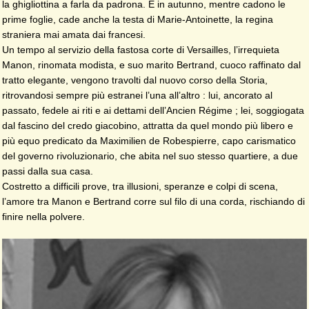
la ghigliottina a farla da padrona. E in autunno, mentre cadono le
prime foglie, cade anche la testa di Marie-Antoinette, la regina
straniera mai amata dai francesi.
Un tempo al servizio della fastosa corte di Versailles, l’irrequieta
Manon, rinomata modista, e suo marito Bertrand, cuoco raffinato dal
tratto elegante, vengono travolti dal nuovo corso della Storia,
ritrovandosi sempre più estranei l’una all’altro : lui, ancorato al
passato, fedele ai riti e ai dettami dell’Ancien Régime ; lei, soggiogata
dal fascino del credo giacobino, attratta da quel mondo più libero e
più equo predicato da Maximilien de Robespierre, capo carismatico
del governo rivoluzionario, che abita nel suo stesso quartiere, a due
passi dalla sua casa.
Costretto a difficili prove, tra illusioni, speranze e colpi di scena,
l’amore tra Manon e Bertrand corre sul filo di una corda, rischiando di
finire nella polvere.