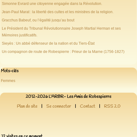
Simonne Evrard une citoyenne engagée dans la Révolution.
Jean-Paul Marat : la liberté des cultes et les ministres de la religion.
Gracchus Babeuf, ou l’égalité jusqu’au bout
Le Président du Tribunal Révolutionnaire Joseph Martial Herman et ses
Mémoires justificatifs.
Sieyès : Un abbé défenseur de la nation et du Tiers-État
Un compagnon de route de Robespierre : Prieur de la Marne (1756-1827)
Mots-clés
Femmes
2012-2026 L’ARBR- Les Amis de Robespierre
Plan du site
|
Se connecter
|
Contact
|
RSS 2.0
72 visites en ce moment