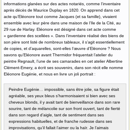
informations glanées sur des actes notariés, comme l’inventaire
après décès de Maurice Duplay en 1820. On apprend dans cet
acte qu’Eléonore tout comme Jacques (et sa famille), vivaient
ensemble avec leur père dans une maison de l’Ile de la Cité, au
29 rue de Harlay. Eléonore est désigné dans cet acte comme
« gardienne des scellées ». Dans l’inventaire réalisé des biens de
son père sont listé de nombreux tableaux, il s’agit essentiellement
de copies, et d’aquarelles, sont-elles l’œuvre d’Eléonore ? Nous
savons qu’Eléonore avant Thermidor fréquentait l’atelier du
peintre Regnault, l’une de ses camarades en cet atelier Albertine
Clément-Emery, a écrit ses souvenirs, dans son récit elle nomme
Eléonore Eugénie, et nous en livre un joli portrait :
Peindre Eugénie… impossible, sans être jolie, sa figure était
agréable, ses yeux bleus s’harmonisaient si bien avec ses
cheveux blonds, il y avait tant de bienveillance dans son rare
sourire, tant de mélancolie sur son front ouvert, tant de fierté
dans son regard d’aigle, tant de sentiment dans ses
expressions habituelles, et de franche rudesse dans ses
improvisations, qu’il fallait l’aimer ou la haïr. Je l’aimais