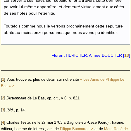
conserver à ses hôtes leur sépulture, et à travers cette dernière
pouvoir lui-même apparaître, et demeuré virtuellement aux côtés
de ses hôtes pour l’éternité.
Toutefois comme nous le verrons prochainement cette sépulture
abrite au moins onze personnes que nous avons pu identifier.
Florent HERICHER, Aimée BOUCHER
[
13
]
[
1
]
Vous trouverez plus de détail sur notre site
« Les Amis de Philippe Le
Bas »
[
2
]
Dictionnaire
de Le Bas, op. cit., v 6, p. 821.
[
3
]
Ibid
., p. 14.
[
4
]
Charles Teste, né le 27 mai 1783 à Bagnols-sur-Cèze (Gard) ; libraire,
éditeur, homme de lettres ; ami de
Filippo Buonarroti
et de
Marc-René de