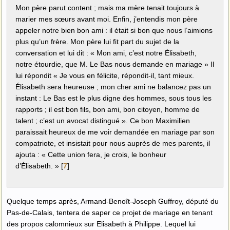
Mon père parut content ; mais ma mère tenait toujours à
marier mes sœurs avant moi. Enfin, j’entendis mon père
appeler notre bien bon ami : il était si bon que nous l’aimions
plus qu’un frère. Mon père lui fit part du sujet de la
conversation et lui dit : « Mon ami, c’est notre Élisabeth,
notre étourdie, que M. Le Bas nous demande en mariage » Il
lui répondit « Je vous en félicite, répondit-il, tant mieux.
Élisabeth sera heureuse ; mon cher ami ne balancez pas un
instant : Le Bas est le plus digne des hommes, sous tous les
rapports ; il est bon fils, bon ami, bon citoyen, homme de
talent ; c’est un avocat distingué ». Ce bon Maximilien
paraissait heureux de me voir demandée en mariage par son
compatriote, et insistait pour nous auprès de mes parents, il
ajouta : « Cette union fera, je crois, le bonheur
d’Élisabeth. »
[
7
]
Quelque temps après, Armand-Benoît-Joseph Guffroy, député du
Pas-de-Calais, tentera de saper ce projet de mariage en tenant
des propos calomnieux sur Elisabeth à Philippe. Lequel lui