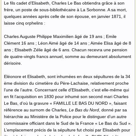
Le fils cadet d’Elisabeth, Charles Le Bas obtiendra grâce à son
frère, un poste de sous-bibliothécaire à La Sorbonne. A sa mort,
quelques années après celle de son épouse, en janvier 1871, il
laisse cinq orphelins :
Charles Auguste Philippe Maximilien âgé de 19 ans ; Emile
Clément 16 ans ; Léon Aimé âgé de 14 ans ; Aimée Elisa âgé de 8
ans ; Elisabeth Zélie âgé de 6 ans. Chacun recevra une pension
de quatre-vingts francs annuel, somme au demeurant absolument
dérisoire.
Eléonore et Elisabeth, sont inhumées en deux sépultures de la 34
ème division du cimetière du Père-Lachaise, relativement proche
l’une de l’autre. Concernant celle d’Elisabeth, c’est elle-même qui
en fit l’acquisition en 1830 pour inhumé son second mari Charles
Le Bas, d’où la gravure « FAMILLE LE BAS DU NORD », faisant
référence au surnom de Charles,
Le Bas du Nord
, donné par sa
hiérarchie au Ministère de la Police pour le distinguer d’un autre
commissaire officiant dans le Sud de la France « Le Bas du Sud ».
L’emplacement précis de la sépulture fut choisi par Elisabeth pour