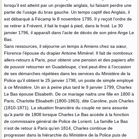
lorsqu’il est atteint par un projectile anglais, lui faisant perdre une
partie de l’usage du bras gauche. Un temps captif des Anglais, il
est débarqué à Fécamp le 8 novembre 1795. Il y reçoit l’ordre de
se retirer à Frévent, il fait le trajet à pied, dans le froid. Le 30
janvier 1796, il apparaît dans l’acte de décès de son père Ange Le
Bas.
Sans ressources, il séjourne un temps à Amiens chez sa sœur,
Florence l’épouse du drapier Antoine Mimérel. Il fait de nombreux
allers-retours à Paris, pour obtenir une pension et des papiers afin
de pouvoir retourner en Guadeloupe, c’est peut-être à l’occasion
de ses démarches répétées dans les services du Ministère de la
Police qu’il obtient le 25 janvier 1798, un poste de simple employé
à ce Ministère. Un an à peine plus tard le 9 janvier 1799, Charles
Le Bas épouse Elisabeth. De ce mariage naitra une fille en 1800 à
Paris, Charlotte Elisabeth (1800-1863), dite Caroline, puis Charles
(1810-1871). La situation financière du couple ne sera assurée
qu’à partir de 1808 lorsque Charles Le Bas accède à la fonction
de commissaire général de Police de Lorient. La famille Le Bas
n’est de retour à Paris qu’en 1814, Charles continue de
progresser dans la hiérarchie du Ministère de la Police puis de