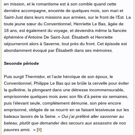
en mission, et le romantisme est à son comble quand cette
dernière accompagne, enceinte de quelques mois, son mari et
Saint-Just dans leurs missions aux armées, sur le front de l’Est. La
toute jeune sœur du Conventionnel, Henriette Le Bas, âgée de
18 ans, est également du voyage, et deviendra même la fiancée
éphémère d’Antoine De Saint-Just. Élisabeth et Henriette
séjourneront alors à Saverne, tout près du front. Cet épisode est
abondamment évoqué par Élisabeth dans ses mémoires.
Seconde période
Puis surgit Thermidor, et l’acte héroïque de son époux, le
Conventionnel, Philippe Le Bas qui se brûle la cervelle pour éviter
la guillotine, la plongeant dans une détresse incommensurable,
emprisonnée quelques mois avec son fils d’à peine six semaines,
puis l’élevant seule, complètement démunie, son père encore
emprisonné, obligée de se nourrir en se faisant lessiveuse sur les
bateaux lavoirs de la Seine. «
Oui j’ai préféré aller savonner au
bateau, plutôt que demander des secours aux assassins de nos
pauvres amis.
»
[
9
]