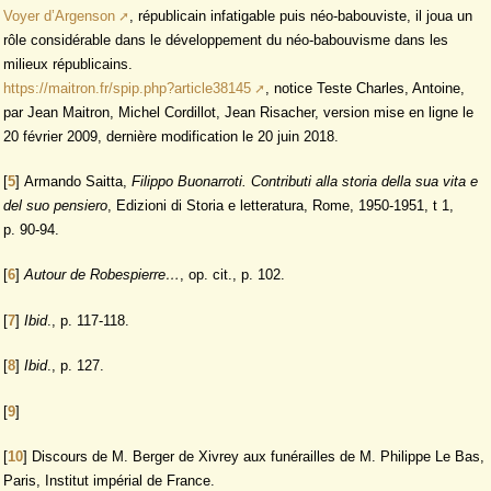
Voyer d’Argenson
, républicain infatigable puis néo-babouviste, il joua un
rôle considérable dans le développement du néo-babouvisme dans les
milieux républicains.
https://maitron.fr/spip.php?article38145
, notice Teste Charles, Antoine,
par Jean Maitron, Michel Cordillot, Jean Risacher, version mise en ligne le
20 février 2009, dernière modification le 20 juin 2018.
[
5
]
Armando Saitta,
Filippo Buonarroti.
Contributi alla storia della sua vita e
del suo pensiero
, Edizioni di Storia e letteratura, Rome, 1950-1951, t 1,
p. 90-94.
[
6
]
Autour de Robespierre…
, op. cit., p. 102.
[
7
]
Ibid
., p. 117-118.
[
8
]
Ibid
., p. 127.
[
9
]
[
10
]
Discours de M. Berger de Xivrey aux funérailles de M. Philippe Le Bas,
Paris, Institut impérial de France.