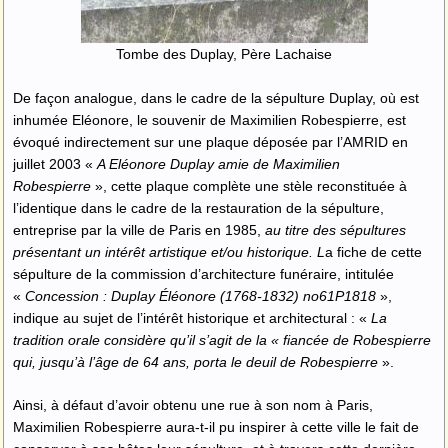
Tombe des Duplay, Père Lachaise
De façon analogue, dans le cadre de la sépulture Duplay, où est
inhumée Eléonore, le souvenir de Maximilien Robespierre, est
évoqué indirectement sur une plaque déposée par l’AMRID en
juillet 2003 «
A Eléonore Duplay amie de Maximilien
Robespierre
», cette plaque complète une stèle reconstituée à
l’identique dans le cadre de la restauration de la sépulture,
entreprise par la ville de Paris en 1985,
au titre des sépultures
présentant un intérêt artistique et/ou historique. L
a fiche de cette
sépulture de la commission d’architecture funéraire, intitulée
«
Concession : Duplay Éléonore (1768-1832) n
o
61P1818
»,
indique au sujet de l’intérêt historique et architectural : «
La
tradition orale considère qu’il s’agit de la « fiancée de Robespierre
qui, jusqu’à l’âge de 64 ans, porta le deuil de Robespierre
».
Ainsi, à défaut d’avoir obtenu une rue à son nom à Paris,
Maximilien Robespierre aura-t-il pu inspirer à cette ville le fait de