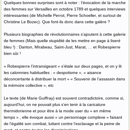
Quelques bonnes surprises sont à noter : l’évocation de la marche
des femmes sur Versailles en octobre 1789 et quelques interviews
intéressantes (de Michelle Perrot, Pierre Schoeller, et surtout de
Christine Le Bozec). Que font-ils donc dans cette galère ?
Plusieurs biographies de révolutionnaires s’ajoutent à cette galerie
de femmes (Mais quelle stupidité de les mettre en page à liseré
bleu !) : Danton, Mirabeau, Saint-Just, Marat, … et Robespierre
bien sûr !
« Robespierre l’intransigeant » s’étale sur deux pages, et on y lit
les calomnies habituelles : « despotisme », « aisance
déconcertante à distribuer la mort » « Souvenir de l’assassin dans
la mémoire collective », etc
Le texte (de Marie Guiffray) est souvent contradictoire, comme si,
aujourd’hui, on ne pouvait plus s’en tenir à la caricature
thermidorienne et pour être à la mode user du « en même
temps » , elle évoque aussi « un personnage complexe » faisant
de l’égalité son combat, luttant contre l’esclavage et la peine de
mort, et contre toutes les discriminations.