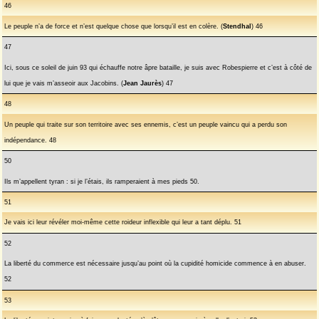
46
Le peuple n’a de force et n’est quelque chose que lorsqu’il est en colère. (
Stendhal
) 46
47
Ici, sous ce soleil de juin 93 qui échauffe notre âpre bataille, je suis avec Robespierre et c’est à côté de
lui que je vais m’asseoir aux Jacobins. (
Jean Jaurès
) 47
48
Un peuple qui traite sur son territoire avec ses ennemis, c’est un peuple vaincu qui a perdu son
indépendance. 48
50
Ils m’appellent tyran : si je l’étais, ils ramperaient à mes pieds 50.
51
Je vais ici leur révéler moi-même cette roideur inflexible qui leur a tant déplu. 51
52
La liberté du commerce est nécessaire jusqu’au point où la cupidité homicide commence à en abuser.
52
53