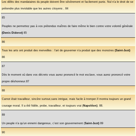
Les délits des mandataires du peuple doivent être sévèrement et facilement punis. Nul n’a le droit de se
prétendre plus inviolable que les autres citoyens
.
84
85
Peuples ne permettez pas à vos prétendus maîtres de faire même le bien contre votre volonté générale
(Denis
Diderot)
85
86
Tous les arts ont produit des merveilles : l’art de gouverner n’a produit que des monstres
(Saint-Just)
86
87
Dès le moment où dans vos décrets vous aurez prononcé le mot esclave, vous aurez prononcé votre
propre déshonneur.87
88
Carnot était travailleur, sincère surtout,sans intrigue, mais facile à tromper.Il montra toujours un grand
courage moral. Il a été fidèle, probe, travailleur, et toujours vrai (
Napoléon)
. 88.
89
Un peuple n’a qu’un ennemi dangereux, c’est son gouvernement (
Saint-Just)
89
90