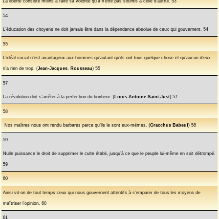
La liberté consiste moins à faire sa volonté qu’à n’être pas soumis à celle d’autrui. 53
54
L’éducation des citoyens ne doit jamais être dans la dépendance absolue de ceux qui gouvernent. 54
55
L’idéal social n’est avantageux aux hommes qu’autant qu’ils ont tous quelque chose et qu’aucun d’eux
n’a rien de trop. (
Jean-Jacques. Rousseau
) 55
57
La révolution doit s’arrêter à la perfection du bonheur. (
Louis-Antoine Saint-Just
) 57
58
Nos maîtres nous ont rendu barbares parce qu’ils le sont eux-mêmes. (
Gracchus Babeuf
) 58
59
Nulle puissance le droit de supprimer le culte établi, jusqu’à ce que le peuple lui-même en soit détrompé.
59
60
Ainsi vit-on de tout temps ceux qui nous gouvernent attentifs à s’emparer de tous les moyens de
maîtriser l’opinion. 60
61