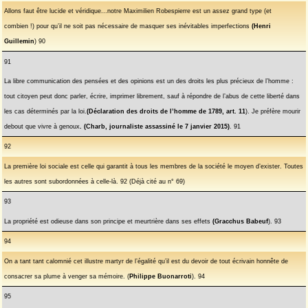
Allons faut être lucide et véridique...notre Maximilien Robespierre est un assez grand type (et
combien !) pour qu’il ne soit pas nécessaire de masquer ses inévitables imperfections
(Henri
Guillemin
) 90
91
La libre communication des pensées et des opinions est un des droits les plus précieux de l’homme :
tout citoyen peut donc parler, écrire, imprimer librement, sauf à répondre de l’abus de cette liberté dans
les cas déterminés par la loi.
(Déclaration des droits de l’homme de 1789, art. 11
). Je préfère mourir
debout que vivre à genoux
. (Charb, journaliste assassiné le 7 janvier 2015)
. 91
92
La première loi sociale est celle qui garantit à tous les membres de la société le moyen d’exister. Toutes
les autres sont subordonnées à celle-là. 92 (Déjà cité au n° 69)
93
La propriété est odieuse dans son principe et meurtrière dans ses effets
(Gracchus Babeuf
). 93
94
On a tant tant calomnié cet illustre martyr de l’égalité qu’il est du devoir de tout écrivain honnête de
consacrer sa plume à venger sa mémoire. (
Philippe Buonarroti
). 94
95