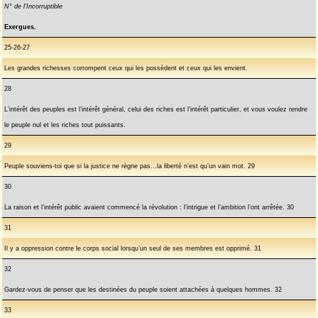
N° de l’Incorruptible
Exergues.
25-26-27
Les grandes richesses corrompent ceux qui les possèdent et ceux qui les envient.
28
L’intérêt des peuples est l’intérêt général, celui des riches est l’intérêt particulier, et vous voulez rendre
le peuple nul et les riches tout puissants.
29
Peuple souviens-toi que si la justice ne règne pas…la liberté n’est qu’un vain mot. 29
30
La raison et l’intérêt public avaient commencé la révolution : l’intrigue et l’ambition l’ont arrêtée. 30
31
Il y a oppression contre le corps social lorsqu’un seul de ses membres est opprimé. 31
32
Gardez-vous de penser que les destinées du peuple soient attachées à quelques hommes. 32
33