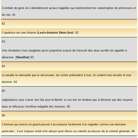
Combien de gens ne s’attendrissent qu’aux tragédies qui représentent les catastrophes de princesses et
de rois. 61
62
L’opulence est une infamie (
Louis-Antoine Saint-Just
) .62
63
Une révolution n’est sanglante qu’en proportion exacte de l’atrocité des abus qu’elle est appelée à
déraciner. (
Stendhal
) 63
64
Le peuple ne demande que le nécessaire, les riches prétendent à tout, ils veulent tout envahir et tout
dominer. 64
65
Législateurs vous n’avez rien fait pour la liberté, si vos lois ne tendent pas à diminuer par des moyens
doux et efficaces l’extrême inégalité des fortunes. 65
66
L’homme qui exerce un grand pouvoir s’accoutume facilement à le regarder comme son domaine
particulier ; il est toujours tenté d’en abuser pour élever sa volonté au-dessus de la volonté générale. 66