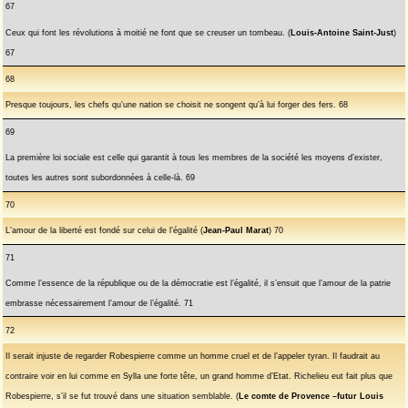
67
Ceux qui font les révolutions à moitié ne font que se creuser un tombeau. (
Louis-Antoine Saint-Just
)
67
68
Presque toujours, les chefs qu’une nation se choisit ne songent qu’à lui forger des fers. 68
69
La première loi sociale est celle qui garantit à tous les membres de la société les moyens d’exister,
toutes les autres sont subordonnées à celle-là. 69
70
L’amour de la liberté est fondé sur celui de l’égalité (
Jean-Paul Marat
) 70
71
Comme l’essence de la république ou de la démocratie est l’égalité, il s’ensuit que l’amour de la patrie
embrasse nécessairement l’amour de l’égalité. 71
72
Il serait injuste de regarder Robespierre comme un homme cruel et de l’appeler tyran. Il faudrait au
contraire voir en lui comme en Sylla une forte tête, un grand homme d’Etat. Richelieu eut fait plus que
Robespierre, s’il se fut trouvé dans une situation semblable. (
Le comte de Provence –futur Louis