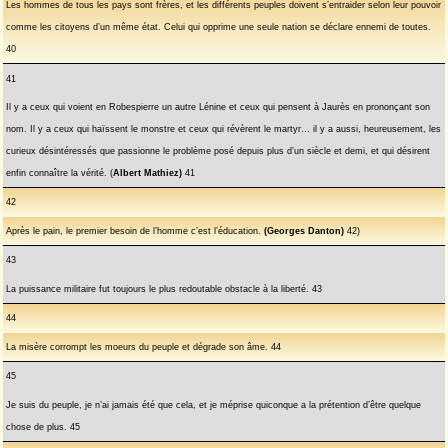
Les hommes de tous les pays sont frères, et les différents peuples doivent s’entraider selon leur pouvoir
comme les citoyens d’un même état. Celui qui opprime une seule nation se déclare ennemi de toutes.
40
41
Il y a ceux qui voient en Robespierre un autre Lénine et ceux qui pensent à Jaurès en prononçant son
nom. Il y a ceux qui haïssent le monstre et ceux qui révèrent le martyr… il y a aussi, heureusement, les
curieux désintéressés que passionne le problème posé depuis plus d’un siècle et demi, et qui désirent
enfin connaître la vérité. (
Albert Mathiez)
41
42
Après le pain, le premier besoin de l’homme c’est l’éducation.
(Georges Danton)
42)
43
La puissance militaire fut toujours le plus redoutable obstacle à la liberté. 43
44
La misère corrompt les moeurs du peuple et dégrade son âme. 44
45
Je suis du peuple, je n’ai jamais été que cela, et je méprise quiconque a la prétention d’être quelque
chose de plus. 45