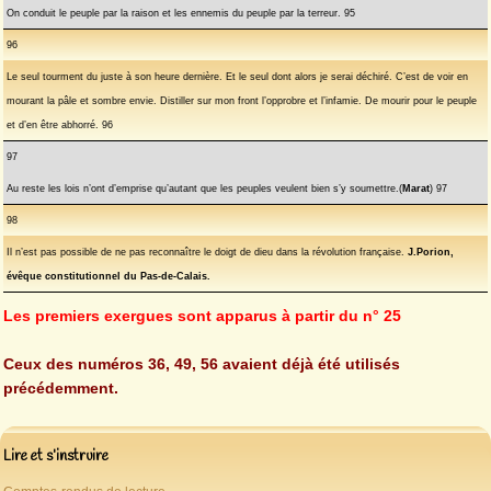
On conduit le peuple par la raison et les ennemis du peuple par la terreur. 95
96
Le seul tourment du juste à son heure dernière. Et le seul dont alors je serai déchiré. C’est de voir en
mourant la pâle et sombre envie. Distiller sur mon front l’opprobre et l’infamie. De mourir pour le peuple
et d’en être abhorré. 96
97
Au reste les lois n’ont d’emprise qu’autant que les peuples veulent bien s’y soumettre.(
Marat
) 97
98
Il n’est pas possible de ne pas reconnaître le doigt de dieu dans la révolution française.
J.Porion,
évêque constitutionnel du Pas-de-Calais.
Les premiers exergues sont apparus à partir du n° 25
Ceux des numéros 36, 49, 56 avaient déjà été utilisés
précédemment.
Lire et s’instruire