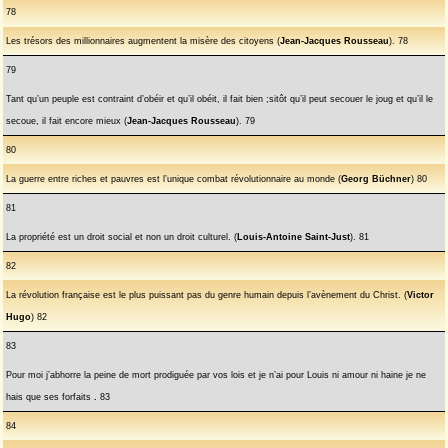
78
Les trésors des millionnaires augmentent la misère des citoyens (
Jean-Jacques Rousseau
). 78
79
Tant qu’un peuple est contraint d’obéir et qu’il obéit, il fait bien ;sitôt qu’il peut secouer le joug et qu’il le
secoue, il fait encore mieux (
Jean-Jacques Rousseau
). 79
80
La guerre entre riches et pauvres est l’unique combat révolutionnaire au monde (
Georg Büchner
) 80
81
La propriété est un droit social et non un droit culturel. (
Louis-Antoine Saint-Just
). 81
82
La révolution française est le plus puissant pas du genre humain depuis l’avènement du Christ. (
Victor
Hugo
) 82
83
Pour moi j’abhorre la peine de mort prodiguée par vos lois et je n’ai pour Louis ni amour ni haine je ne
hais que ses forfaits
.
83
84