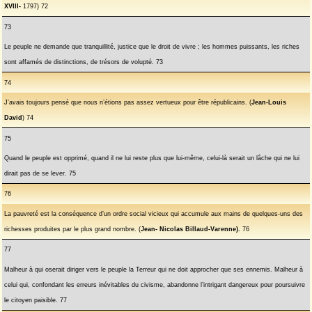
XVIII-
1797) 72
73
Le peuple ne demande que tranquillité, justice que le droit de vivre ; les hommes puissants, les riches
sont affamés de distinctions, de trésors de volupté. 73
74
J’avais toujours pensé que nous n’étions pas assez vertueux pour être républicains. (
Jean-Louis
David
) 74
75
Quand le peuple est opprimé, quand il ne lui reste plus que lui-même, celui-là serait un lâche qui ne lui
dirait pas de se lever. 75
76
La pauvreté est la conséquence d’un ordre social vicieux qui accumule aux mains de quelques-uns des
richesses produites par le plus grand nombre. (
Jean- Nicolas
Billaud-Varenne).
76
77
Malheur à qui oserait diriger vers le peuple la Terreur qui ne doit approcher que ses ennemis. Malheur à
celui qui, confondant les erreurs inévitables du civisme, abandonne l’intrigant dangereux pour poursuivre
le citoyen paisible. 77