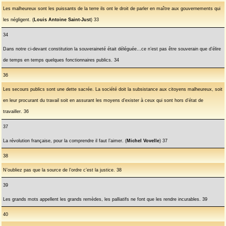
Les malheureux sont les puissants de la terre ils ont le droit de parler en maître aux gouvernements qui
les négligent. (
Louis
Antoine Saint-Just
) 33
34
Dans notre ci-devant constitution la souveraineté était déléguée…ce n’est pas être souverain que d’élire
de temps en temps quelques fonctionnaires publics. 34
36
Les secours publics sont une dette sacrée. La société doit la subsistance aux citoyens malheureux, soit
en leur procurant du travail soit en assurant les moyens d’exister à ceux qui sont hors d’état de
travailler. 36
37
La révolution française, pour la comprendre il faut l’aimer. (
Michel Vovelle
) 37
38
N’oubliez pas que la source de l’ordre c’est la justice. 38
39
Les grands mots appellent les grands remèdes, les palliatifs ne font que les rendre incurables. 39
40