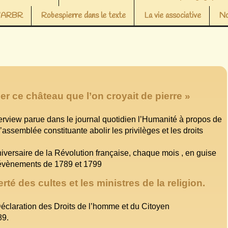
 l’ARBR
Robespierre dans le texte
La vie associative
No
ber ce château que l’on croyait de pierre »
erview parue dans le journal quotidien l’Humanité à propos de
 l’assemblée constituante abolir les privilèges et les droits
iversaire de la Révolution française, chaque mois , en guise
 évènements de 1789 et 1799
erté des cultes et les ministres de la religion.
Déclaration des Droits de l’homme et du Citoyen
89.