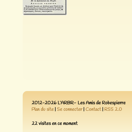
2012-2026 L’ARBR- Les Amis de Robespierre
Plan du site
|
Se connecter
|
Contact
|
RSS 2.0
22 visites en ce moment