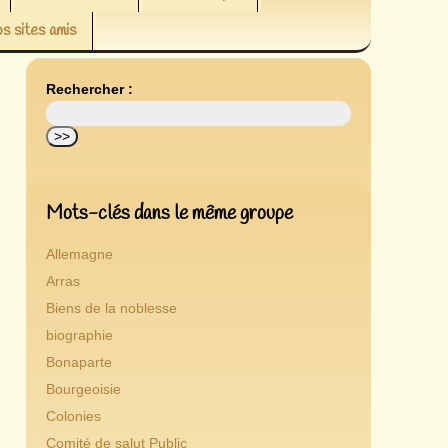
s sites amis
Rechercher :
Mots-clés dans le même groupe
Allemagne
Arras
Biens de la noblesse
biographie
Bonaparte
Bourgeoisie
Colonies
Comité de salut Public