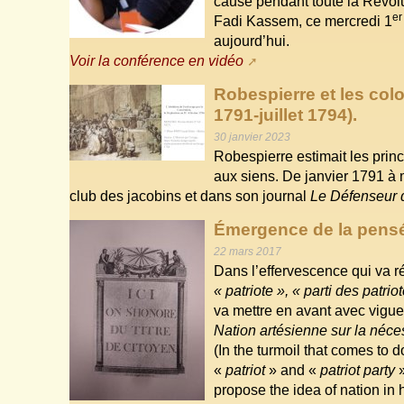
cause pendant toute la Révolu
er
Fadi Kassem, ce mercredi 1
aujourd’hui.
Voir la conférence en vidéo
Robespierre et les colon
1791-juillet 1794).
30 janvier 2023
Robespierre estimait les prin
aux siens. De janvier 1791 à
club des jacobins et dans son journal
Le Défenseur d
Émergence de la pensé
22 mars 2017
Dans l’effervescence qui va r
« patriote », « parti des patrio
va mettre en avant avec vigue
Nation artésienne sur la nécess
(In the turmoil that comes to 
«
patriot
» and «
patriot party
»
propose the idea of nation in 