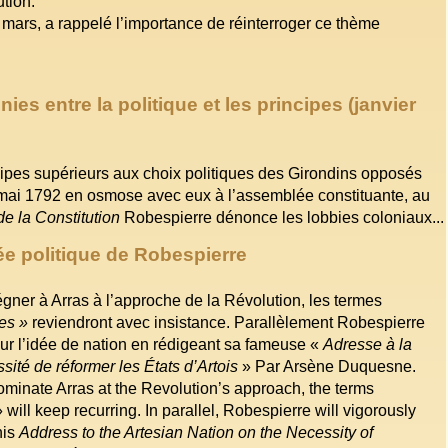
tion.
mars, a rappelé l’importance de réinterroger ce thème
ies entre la politique et les principes (janvier
cipes supérieurs aux choix politiques des Girondins opposés
 mai 1792 en osmose avec eux à l’assemblée constituante, au
e la Constitution
Robespierre dénonce les lobbies coloniaux...
e politique de Robespierre
égner à Arras à l’approche de la Révolution, les termes
tes »
reviendront avec insistance. Parallèlement Robespierre
ur l’idée de nation en rédigeant sa fameuse «
Adresse à la
ité de réformer les États d’Artois
» Par Arsène Duquesne.
dominate Arras at the Revolution’s approach, the terms
 will keep recurring. In parallel, Robespierre will vigorously
his
Address to the Artesian Nation on the Necessity of