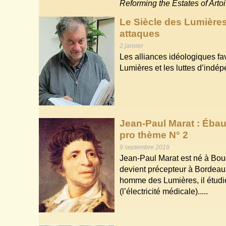
Reforming the Estates of Arto
Le Siècle des Lumières 
attaques
2 janvier
Les alliances idéologiques fa
Lumières et les luttes d’indé
Jean-Paul Marat : Éba
pro thème N° 2
9 septembre 2019
Jean-Paul Marat est né à Boud
devient précepteur à Bordeaux
homme des Lumières, il étudi
(l’électricité médicale).....