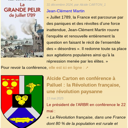
31 décembre 2024, par Alcide CARTON_1
Jean-Clément Martin
« Juillet 1789, la France est parcourue par
des paniques et des révoltes d’une force
inattendue, Jean-Clément Martin rouvre
l’enquête et renouvelle entièrement la
question en faisant le récit de l’ensemble
des « désordres ». Il redonne toute sa place
aux agitations populaires ainsi qu’à la
répression menée par les élites. »
Pour revoir la conférence,
elle est ici en ligne :
Alcide Carton en conférence à
Palluel : la Révolution française,
une révolution paysanne
13 mai 2025
Le président de l’ARBR en conférence le 22
mai :
« La Révolution française, dans une France
dont 80 % de la population est rurale et