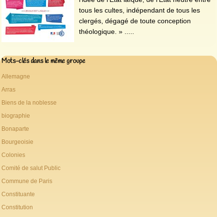
tous les cultes, indépendant de tous les
clergés, dégagé de toute conception
théologique. » .....
Mots-clés dans le même groupe
Allemagne
Arras
Biens de la noblesse
biographie
Bonaparte
Bourgeoisie
Colonies
Comité de salut Public
Commune de Paris
Constituante
Constitution