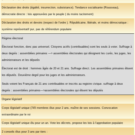
Déclaration des droits (égalité, insurrection, subsistance). Tendance socialisante (Rousseau),
démocratie directe : lois approuvées par le peuple ( du moins tacitement)
Déclaration des droits et devoirs (respect de l’ordre ). Républicaine, libérale, et moins démocratique :
système représentatif pur, pas de référendum populaire
Régime électoral
Électorat fonction, donc pas universel. Citoyens actifs (contribuables) sont les seuls à voter. Suffrage à
deux degrés : assemblées primaires —> assemblées électorales qui désignent les curés, les juges, les
administrateurs et les députés
Électorat est de droit : hommes âgés de 20 et 21 ans. Suffrage direct. Les assemblées primaires élisent
les députés. Deuxième degré pour les juges et les administrateurs.
Seuls votent les Français de 21 ans contribuables er inscrits au registre civique. suffrage à deux
degrés : assemblées primaires—>assemblées électorales qui élisent les députés
Organe législatif
Corps législatif unique (745 membres élus pour 2 ans, maître de ses sessions. Convocation
extraordinaire par le roi
Corps législatif unique élu pour un an. Vote les décrets, propose les lois à l’approbation populaire
2 conseils élus pour 3 ans par tiers :