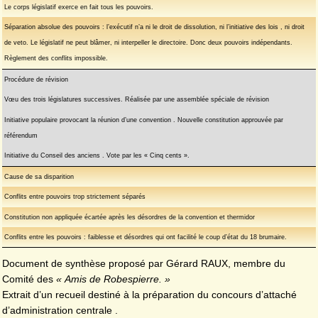
Le corps législatif exerce en fait tous les pouvoirs.
Séparation absolue des pouvoirs : l’exécutif n’a ni le droit de dissolution, ni l’initiative des lois , ni droit
de veto. Le législatif ne peut blâmer, ni interpeller le directoire. Donc deux pouvoirs indépendants.
Règlement des conflits impossible.
Procédure de révision
Vœu des trois législatures successives. Réalisée par une assemblée spéciale de révision
Initiative populaire provocant la réunion d’une convention . Nouvelle constitution approuvée par
référendum
Initiative du Conseil des anciens . Vote par les « Cinq cents ».
Cause de sa disparition
Conflits entre pouvoirs trop strictement séparés
Constitution non appliquée écartée après les désordres de la convention et thermidor
Conflits entre les pouvoirs : faiblesse et désordres qui ont facilité le coup d’état du 18 brumaire.
Document de synthèse proposé par Gérard RAUX, membre du
Comité des
« Amis de Robespierre. »
Extrait d’un recueil destiné à la préparation du concours d’attaché
d’administration centrale .