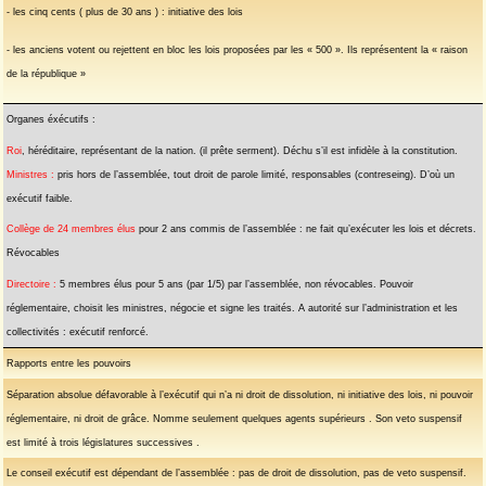
- les cinq cents ( plus de 30 ans ) : initiative des lois
- les anciens votent ou rejettent en bloc les lois proposées par les « 500 ». Ils représentent la « raison
de la république »
Organes éxécutifs :
Roi
, héréditaire, représentant de la nation. (il prête serment). Déchu s’il est infidèle à la constitution.
Ministres :
pris hors de l’assemblée, tout droit de parole limité, responsables (contreseing). D’où un
exécutif faible.
Collège de 24 membres élus
pour 2 ans commis de l’assemblée : ne fait qu’exécuter les lois et décrets.
Révocables
Directoire :
5 membres élus pour 5 ans (par 1/5) par l’assemblée, non révocables. Pouvoir
réglementaire, choisit les ministres, négocie et signe les traités. A autorité sur l’administration et les
collectivités : exécutif renforcé.
Rapports entre les pouvoirs
Séparation absolue défavorable à l’exécutif qui n’a ni droit de dissolution, ni initiative des lois, ni pouvoir
réglementaire, ni droit de grâce. Nomme seulement quelques agents supérieurs . Son veto suspensif
est limité à trois législatures successives .
Le conseil exécutif est dépendant de l’assemblée : pas de droit de dissolution, pas de veto suspensif.