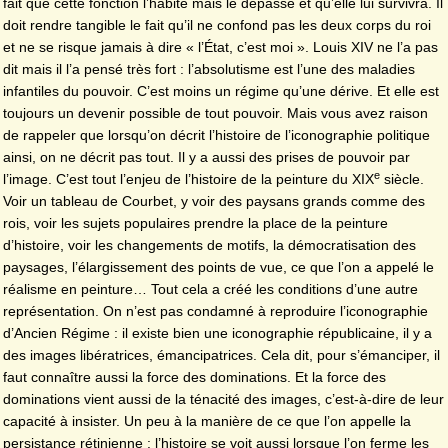
fait que cette fonction l’habite mais le dépasse et qu’elle lui survivra. Il
doit rendre tangible le fait qu’il ne confond pas les deux corps du roi
et ne se risque jamais à dire « l’État, c’est moi ». Louis XIV ne l’a pas
dit mais il l’a pensé très fort : l’absolutisme est l’une des maladies
infantiles du pouvoir. C’est moins un régime qu’une dérive. Et elle est
toujours un devenir possible de tout pouvoir. Mais vous avez raison
de rappeler que lorsqu’on décrit l’histoire de l’iconographie politique
ainsi, on ne décrit pas tout. Il y a aussi des prises de pouvoir par
e
l’image. C’est tout l’enjeu de l’histoire de la peinture du XIX
siècle.
Voir un tableau de Courbet, y voir des paysans grands comme des
rois, voir les sujets populaires prendre la place de la peinture
d’histoire, voir les changements de motifs, la démocratisation des
paysages, l’élargissement des points de vue, ce que l’on a appelé le
réalisme en peinture… Tout cela a créé les conditions d’une autre
représentation. On n’est pas condamné à reproduire l’iconographie
d’Ancien Régime : il existe bien une iconographie républicaine, il y a
des images libératrices, émancipatrices. Cela dit, pour s’émanciper, il
faut connaître aussi la force des dominations. Et la force des
dominations vient aussi de la ténacité des images, c’est-à-dire de leur
capacité à insister. Un peu à la manière de ce que l’on appelle la
persistance rétinienne : l’histoire se voit aussi lorsque l’on ferme les