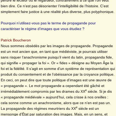
perdre le lecteur ou le regardeur, contrairement à ce que l’on veut
bien dire. Ce n’est pas désorienter l’intelligibilité de l’histoire. C’est
simplement faire justice à une réalité plus diverse, plus polyphonique.
Pourquoi n’utilisez-vous pas le terme de propagande pour
caractériser le régime d’images que vous étudiez ?
Patrick Boucheron
Nous sommes obsédés par les images de propagande. Propagande
est un mot ancien que, en tant que médiéviste, je pourrais utiliser
sans risquer l’anachronisme puisqu’il vient du latin, propaganda fide,
qui signifie « propager la foi ». Or « fides » désigne au Moyen Âge la
foi et la fidélité. Il s’agit en somme d’un système de représentation qui
produit du consentement et de l’obéissance par la croyance politique.
En ceci, on peut dire que toute politique d’images est une œuvre de
« propagande ». Le mot propagande a cependant été gâché et
e
irrémédiablement compromis par les drames du XX
siècle. Si je dis
« propagande médiévale » aujourd’hui, cela crisse à nos oreilles :
cela sonne comme un anachronisme, alors que ce n’en est pas un.
e
La propagande des régimes meurtriers du XX
siècle est un
mensonge d’État par saturation des images. Mais, en un sens, et