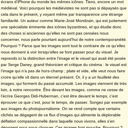
écrans d’iPhone du monde les mêmes icônes. Tiens, encore un mot
médiéval. Voici pourquoi les médiévistes ne sont pas si dépaysés que
cela dans le présent, y voyant même par transparence une étrange
familiarité. Un auteur comme Marie-José Mondzain, qui est justement
une spécialiste éminente des icônes byzantines, et qui étudie donc
des choses si anciennes qu’elles ne sont pas censées nous
concerner, nous parle pourtant aujourd’hui de notre contemporanéité.
Pourquoi ? Parce que les images sont tout le contraire de ce qu’elles
nous donnent à voir lorsqu’elles se font passer pour du visuel. Je
reprends ici la distinction entre l’image et le visuel qui avait été posée
par Serge Daney, grand théoricien et critique du cinéma : le visuel est
l’image qui n’a pas de hors-champ ; plate et vide, elle veut nous faire
croire qu’elle vit dans un éternel présent. Or, il y a un feuilleté des
images, qui forment du passé accumulé. Les images viennent de très
loin, à notre rencontre. Être devant les images, comme ne cesse de
l’écrire Georges Didi-Huberman, c’est être devant le temps, c’est
éprouver ce que c’est, pour le temps, de passer. Songez par exemple
aux images du photojournalisme. On se rend compte que certains
clichés se dégagent de ce flux d’images qui alimente la déplorable
déflation compassionnelle dans laquelle nous vivons, elles s’en
dégagent pour nous choquer. Ces images font mouche. Pourquoi ?