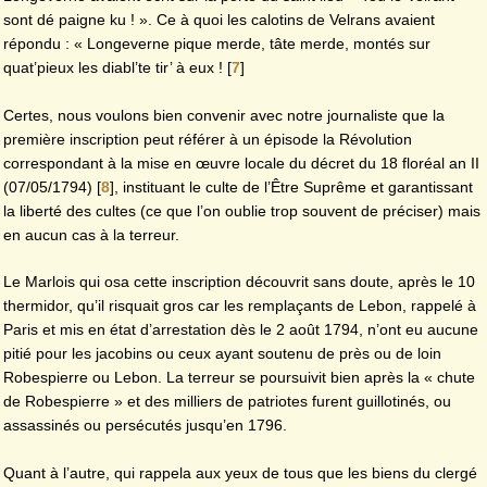
sont dé paigne ku ! ». Ce à quoi les calotins de Velrans avaient
répondu : « Longeverne pique merde, tâte merde, montés sur
quat’pieux les diabl’te tir’ à eux !
[
7
]
Certes, nous voulons bien convenir avec notre journaliste que la
première inscription peut référer à un épisode la Révolution
correspondant à la mise en œuvre locale du décret du 18 floréal an II
(07/05/1794)
[
8
]
, instituant le culte de l’Être Suprême et garantissant
la liberté des cultes (ce que l’on oublie trop souvent de préciser) mais
en aucun cas à la terreur.
Le Marlois qui osa cette inscription découvrit sans doute, après le 10
thermidor, qu’il risquait gros car les remplaçants de Lebon, rappelé à
Paris et mis en état d’arrestation dès le 2 août 1794, n’ont eu aucune
pitié pour les jacobins ou ceux ayant soutenu de près ou de loin
Robespierre ou Lebon. La terreur se poursuivit bien après la « chute
de Robespierre » et des milliers de patriotes furent guillotinés, ou
assassinés ou persécutés jusqu’en 1796.
Quant à l’autre, qui rappela aux yeux de tous que les biens du clergé