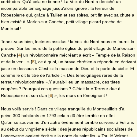
certitudes. Qu’à cela ne tienne ! La Voix du Nord a déniché un
incomparable témoignage jusqu’alors ignoré : la terreur de
Robespierre qui, grâce à Tallien et ses sbires, prit fin avec sa chute a
bien existé à Marles-sur Canche, petit village picard proche de
Montreuil !
Tenez-vous bien, lecteurs assidus ! la Voix du Nord nous en fournit la
preuve. Sur les murs de la petite église du petit village de Marles-sur-
Canche
[
4
]
un révolutionnaire mécréant a écrit « Temple de la Raison
et de la ver... »
[
5
]
, ce à quoi, un brave chrétien a répondu en écrivant
juste en dessous « C’est ici la maison de Dieu et la porte du ciel ». Et
comme le dit le titre de l’article : « Des témoignages rares de la
terreur révolutionnaire ».Y aurait-il eu un massacre, des têtes
coupées ? Pourquoi ces questions ? C’était la « Terreur due à
Robespierre et son clan
[
6
]
», les murs en témoignent !
Nous voilà servis ! Dans ce village tranquille du Montreuillois d’à
peine 300 habitants en 1793 cela a dû être terrible en effet.
Qu’on se souvienne d’un autre événement terrible survenu à Velrans
au début du vingtième siècle : des jeunes républicains socialistes de
Longeverne avaient écrit sur la porte du saint lieu « Tou lé Velrant