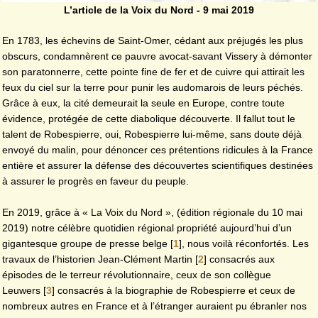
L’article de la Voix du Nord - 9 mai 2019
En 1783, les échevins de Saint-Omer, cédant aux préjugés les plus
obscurs, condamnèrent ce pauvre avocat-savant Vissery à démonter
son paratonnerre, cette pointe fine de fer et de cuivre qui attirait les
feux du ciel sur la terre pour punir les audomarois de leurs péchés.
Grâce à eux, la cité demeurait la seule en Europe, contre toute
évidence, protégée de cette diabolique découverte. Il fallut tout le
talent de Robespierre, oui, Robespierre lui-même, sans doute déjà
envoyé du malin, pour dénoncer ces prétentions ridicules à la France
entière et assurer la défense des découvertes scientifiques destinées
à assurer le progrès en faveur du peuple.
En 2019, grâce à « La Voix du Nord », (édition régionale du 10 mai
2019) notre célèbre quotidien régional propriété aujourd’hui d’un
gigantesque groupe de presse belge
[
1
]
, nous voilà réconfortés. Les
travaux de l’historien Jean-Clément Martin
[
2
]
consacrés aux
épisodes de le terreur révolutionnaire, ceux de son collègue
Leuwers
[
3
]
consacrés à la biographie de Robespierre et ceux de
nombreux autres en France et à l’étranger auraient pu ébranler nos