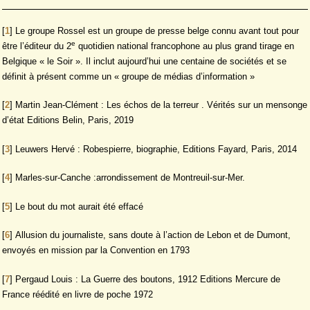
[
1
]
Le groupe Rossel est un groupe de presse belge connu avant tout pour
e
être l’éditeur du 2
quotidien national francophone au plus grand tirage en
Belgique « le Soir ». Il inclut aujourd’hui une centaine de sociétés et se
définit à présent comme un « groupe de médias d’information »
[
2
]
Martin Jean-Clément : Les échos de la terreur . Vérités sur un mensonge
d’état Editions Belin, Paris, 2019
[
3
]
Leuwers Hervé : Robespierre, biographie, Editions Fayard, Paris, 2014
[
4
]
Marles-sur-Canche :arrondissement de Montreuil-sur-Mer.
[
5
]
Le bout du mot aurait été effacé
[
6
]
Allusion du journaliste, sans doute à l’action de Lebon et de Dumont,
envoyés en mission par la Convention en 1793
[
7
]
Pergaud Louis : La Guerre des boutons, 1912 Editions Mercure de
France réédité en livre de poche 1972