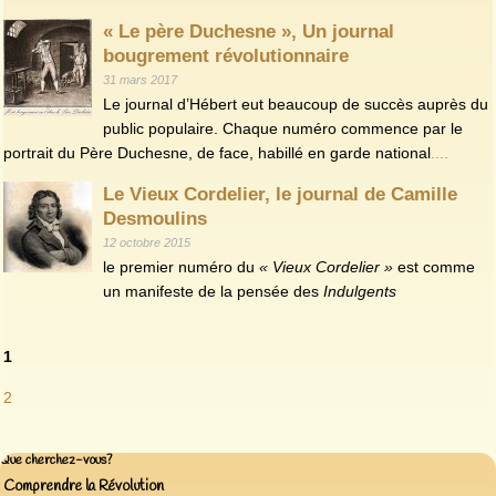
« Le père Duchesne », Un journal
bougrement révolutionnaire
31 mars 2017
Le journal d’Hébert eut beaucoup de succès auprès du
public populaire. Chaque numéro commence par le
portrait du Père Duchesne, de face, habillé en garde national
....
Le Vieux Cordelier, le journal de Camille
Desmoulins
12 octobre 2015
le premier numéro du
« Vieux Cordelier »
est comme
un manifeste de la pensée des
Indulgents
1
2
Que cherchez-vous?
Comprendre la Révolution