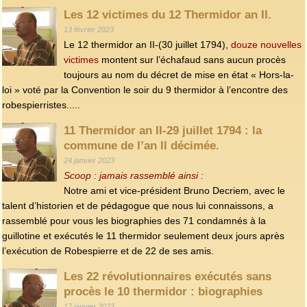
Les 12 victimes du 12 Thermidor an II.
13 février 2023
Le 12 thermidor an II-(30 juillet 1794),
douze nouvelles
victimes
montent sur l’échafaud sans aucun procès
toujours au nom du décret de mise en état « Hors-la-
loi » voté par la Convention le soir du 9 thermidor à l’encontre des
robespierristes.....
11 Thermidor an II-29 juillet 1794 : la
commune de l’an II décimée.
24 janvier 2023
Scoop : jamais rassemblé ainsi :
Notre ami et vice-président Bruno Decriem, avec le
talent d’historien et de pédagogue que nous lui connaissons, a
rassemblé pour vous les biographies des 71 condamnés à la
guillotine et exécutés le 11 thermidor seulement deux jours après
l’exécution de Robespierre et de 22 de ses amis.
Les 22 révolutionnaires exécutés sans
procès le 10 thermidor : biographies
17 janvier 2023