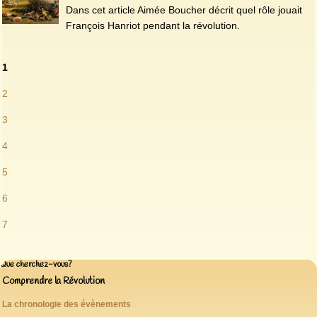
Dans cet article Aimée Boucher décrit quel rôle jouait
François Hanriot pendant la révolution.
1
2
3
4
5
6
7
Que cherchez-vous?
Comprendre la Révolution
La chronologie des évènements