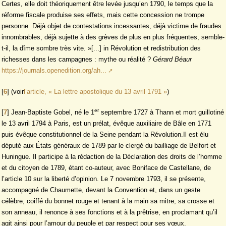
Certes, elle doit théoriquement être levée jusqu’en 1790, le temps que la
réforme fiscale produise ses effets, mais cette concession ne trompe
personne. Déjà objet de contestations incessantes, déjà victime de fraudes
innombrables, déjà sujette à des grèves de plus en plus fréquentes, semble-
t-il, la dîme sombre très vite. »[...] in Révolution et redistribution des
richesses dans les campagnes : mythe ou réalité ?
Gérard Béaur
https://journals.openedition.org/ah...
[
6
]
(voir
l’article, « La lettre apostolique du 13 avril 1791 »
)
er
[
7
]
Jean-Baptiste Gobel, né le 1
septembre 1727 à Thann et mort guillotiné
le 13 avril 1794 à Paris, est un prélat, évêque auxiliaire de Bâle en 1771
puis évêque constitutionnel de la Seine pendant la Révolution.Il est élu
député aux États généraux de 1789 par le clergé du bailliage de Belfort et
Huningue. Il participe à la rédaction de la Déclaration des droits de l’homme
et du citoyen de 1789, étant co-auteur, avec Boniface de Castellane, de
l’article 10 sur la liberté d’opinion. Le 7 novembre 1793, il se présente,
accompagné de Chaumette, devant la Convention et, dans un geste
célèbre, coiffé du bonnet rouge et tenant à la main sa mitre, sa crosse et
son anneau, il renonce à ses fonctions et à la prêtrise, en proclamant qu’il
agit ainsi pour l’amour du peuple et par respect pour ses vœux.