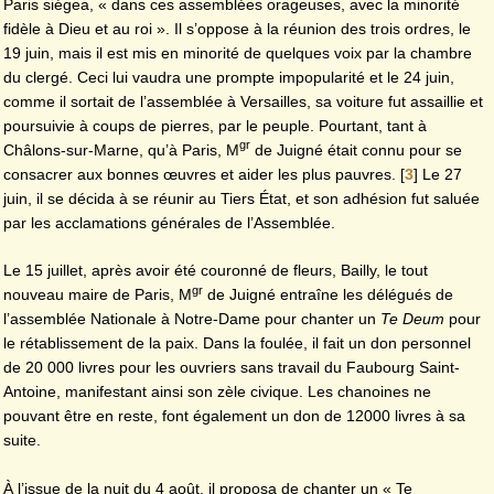
Paris siégea, « dans ces assemblées orageuses, avec la minorité
fidèle à Dieu et au roi ». Il s’oppose à la réunion des trois ordres, le
19 juin, mais il est mis en minorité de quelques voix par la chambre
du clergé. Ceci lui vaudra une prompte impopularité et le 24 juin,
comme il sortait de l’assemblée à Versailles, sa voiture fut assaillie et
poursuivie à coups de pierres, par le peuple. Pourtant, tant à
gr
Châlons-sur-Marne, qu’à Paris, M
de Juigné était connu pour se
consacrer aux bonnes œuvres et aider les plus pauvres.
[
3
]
Le 27
juin, il se décida à se réunir au Tiers État, et son adhésion fut saluée
par les acclamations générales de l’Assemblée.
Le 15 juillet, après avoir été couronné de fleurs, Bailly, le tout
gr
nouveau maire de Paris, M
de Juigné entraîne les délégués de
l’assemblée Nationale à Notre-Dame pour chanter un
Te Deum
pour
le rétablissement de la paix. Dans la foulée, il fait un don personnel
de 20 000 livres pour les ouvriers sans travail du Faubourg Saint-
Antoine, manifestant ainsi son zèle civique. Les chanoines ne
pouvant être en reste, font également un don de 12000 livres à sa
suite.
À l’issue de la nuit du 4 août, il proposa de chanter un « Te