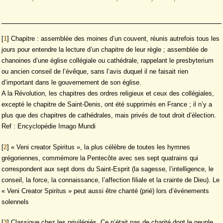
[
1
]
Chapitre : assemblée des moines d’un couvent, réunis autrefois tous les
jours pour entendre la lecture d’un chapitre de leur règle ; assemblée de
chanoines d’une église collégiale ou cathédrale, rappelant le presbyterium
ou ancien conseil de l’évêque, sans l’avis duquel il ne faisait rien
d’important dans le gouvernement de son église.
A la Révolution, les chapitres des ordres religieux et ceux des collégiales,
excepté le chapitre de Saint-Denis, ont été supprimés en France ; il n’y a
plus que des chapitres de cathédrales, mais privés de tout droit d’élection.
Ref : Encyclopédie Imago Mundi
[
2
]
« Veni creator Spiritus », la plus célèbre de toutes les hymnes
grégoriennes, commémore la Pentecôte avec ses sept quatrains qui
correspondent aux sept dons du Saint-Esprit (la sagesse, l’intelligence, le
conseil, la force, la connaissance, l’affection filiale et la crainte de Dieu). Le
« Veni Creator Spiritus » peut aussi être chanté (prié) lors d’événements
solennels
[
3
]
Classique chez les privilégiés. Ce n’était pas de charité dont le peuple