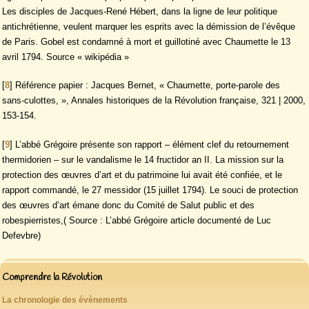
Les disciples de Jacques-René Hébert, dans la ligne de leur politique
antichrétienne, veulent marquer les esprits avec la démission de l’évêque
de Paris. Gobel est condamné à mort et guillotiné avec Chaumette le 13
avril 1794. Source « wikipédia »
[
8
]
Référence papier : Jacques Bernet, « Chaumette, porte‑parole des
sans‑culottes, », Annales historiques de la Révolution française, 321 | 2000,
153-154.
[
9
]
L’abbé Grégoire présente son rapport – élément clef du retournement
thermidorien – sur le vandalisme le 14 fructidor an II. La mission sur la
protection des œuvres d’art et du patrimoine lui avait été confiée, et le
rapport commandé, le 27 messidor (15 juillet 1794). Le souci de protection
des œuvres d’art émane donc du Comité de Salut public et des
robespierristes,( Source : L’abbé Grégoire article documenté de Luc
Defevbre)
Comprendre la Révolution
La chronologie des évènements