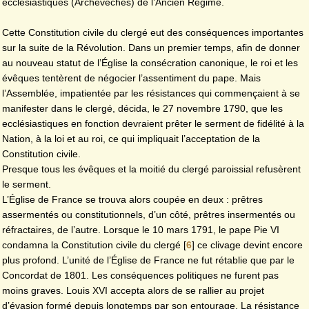
ecclésiastiques (Archevêchés) de l’Ancien Régime.
Cette Constitution civile du clergé eut des conséquences importantes
sur la suite de la Révolution. Dans un premier temps, afin de donner
au nouveau statut de l’Église la consécration canonique, le roi et les
évêques tentèrent de négocier l’assentiment du pape. Mais
l’Assemblée, impatientée par les résistances qui commençaient à se
manifester dans le clergé, décida, le 27 novembre 1790, que les
ecclésiastiques en fonction devraient prêter le serment de fidélité à la
Nation, à la loi et au roi, ce qui impliquait l’acceptation de la
Constitution civile.
Presque tous les évêques et la moitié du clergé paroissial refusèrent
le serment.
L’Église de France se trouva alors coupée en deux : prêtres
assermentés ou constitutionnels, d’un côté, prêtres insermentés ou
réfractaires, de l’autre. Lorsque le 10 mars 1791, le pape Pie VI
condamna la Constitution civile du clergé
[
6
]
ce clivage devint encore
plus profond. L’unité de l’Église de France ne fut rétablie que par le
Concordat de 1801. Les conséquences politiques ne furent pas
moins graves. Louis XVI accepta alors de se rallier au projet
d’évasion formé depuis longtemps par son entourage. La résistance