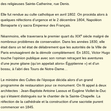
des religieuses Sainte-Catherine, rue Denis.
Elle fut rendue au culte catholique en avril 1802. On procéda alors à
quelques réfections d’urgence et le 2 décembre 1804, Napoléon
Bonaparte s’y sacra Empereur des Français.
e
Néanmoins, elle traversera le premier quart du XIX
siècle malgré de
nombreux problèmes de conservation. Dans les années 1830, elle
était dans un tel état de délabrement que les autorités de la Ville de
Paris envisagèrent de la démolir complètement. En 1831, Victor Hugo
touche l’opinion publique avec son roman retraçant les aventures
d’une jeune gitane (qu’on appelait alors« Égyptienne ») et d’un
bossu, à l’abri des Tours de Notre-Dame…
Le ministre des Cultes de l’époque décida alors d’un grand
programme de restauration pour ce monument. On fit appel à deux
architectes : Jean-Baptiste Antoine Lassus et Eugène Viollet-le-Duc
qui s’étaient distingués sur le chantier de la Sainte-Chapelle. La
réfection de la cathédrale et la construction d’une sacristie purent
commencer en 1845.