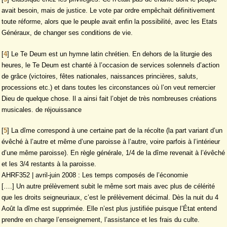
avait besoin, mais de justice. Le vote par ordre empêchait définitivement
toute réforme, alors que le peuple avait enfin la possibilité, avec les Etats
Généraux, de changer ses conditions de vie.
[
4
]
Le Te Deum est un hymne latin chrétien. En dehors de la liturgie des
heures, le Te Deum est chanté à l’occasion de services solennels d’action
de grâce (victoires, fêtes nationales, naissances princières, saluts,
processions etc.) et dans toutes les circonstances où l’on veut remercier
Dieu de quelque chose. Il a ainsi fait l’objet de très nombreuses créations
musicales. de réjouissance
[
5
]
La dîme correspond à une certaine part de la récolte (la part variant d’un
évêché à l’autre et même d’une paroisse à l’autre, voire parfois à l’intérieur
d’une même paroisse). En règle générale, 1/4 de la dîme revenait à l’évêché
et les 3/4 restants à la paroisse.
AHRF352 | avril-juin 2008 : Les temps composés de l’économie
[….] Un autre prélèvement subit le même sort mais avec plus de célérité
que les droits seigneuriaux, c’est le prélèvement décimal. Dès la nuit du 4
Août la dîme est supprimée. Elle n’est plus justifiée puisque l’État entend
prendre en charge l’enseignement, l’assistance et les frais du culte.