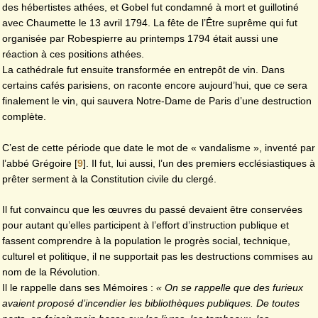
des hébertistes athées, et Gobel fut condamné à mort et guillotiné
avec Chaumette le 13 avril 1794. La fête de l’Être suprême qui fut
organisée par Robespierre au printemps 1794 était aussi une
réaction à ces positions athées.
La cathédrale fut ensuite transformée en entrepôt de vin. Dans
certains cafés parisiens, on raconte encore aujourd’hui, que ce sera
finalement le vin, qui sauvera Notre-Dame de Paris d’une destruction
complète.
C’est de cette période que date le mot de « vandalisme », inventé par
l’abbé Grégoire
[
9
]
. Il fut, lui aussi, l’un des premiers ecclésiastiques à
prêter serment à la Constitution civile du clergé.
Il fut convaincu que les œuvres du passé devaient être conservées
pour autant qu’elles participent à l’effort d’instruction publique et
fassent comprendre à la population le progrès social, technique,
culturel et politique, il ne supportait pas les destructions commises au
nom de la Révolution.
Il le rappelle dans ses Mémoires :
« On se rappelle que des furieux
avaient proposé d’incendier les bibliothèques publiques. De toutes