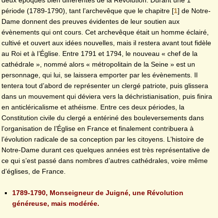
deux époques bien différentes de la Révolution. Durant une 1
période (1789-1790), tant l’archevêque que le chapitre
[
1
]
de Notre-
Dame donnent des preuves évidentes de leur soutien aux
évènements qui ont cours. Cet archevêque était un homme éclairé,
cultivé et ouvert aux idées nouvelles, mais il restera avant tout fidèle
au Roi et à l’Église. Entre 1791 et 1794, le nouveau « chef de la
cathédrale », nommé alors « métropolitain de la Seine » est un
personnage, qui lui, se laissera emporter par les évènements. Il
tentera tout d’abord de représenter un clergé patriote, puis glissera
dans un mouvement qui déviera vers la déchristianisation, puis finira
en anticléricalisme et athéisme. Entre ces deux périodes, la
Constitution civile du clergé a entériné des bouleversements dans
l’organisation de l’Église en France et finalement contribuera à
l’évolution radicale de sa conception par les citoyens. L’histoire de
Notre-Dame durant ces quelques années est très représentative de
ce qui s’est passé dans nombres d’autres cathédrales, voire même
d’églises, de France.
1789-1790, Monseigneur de Juigné, une Révolution
généreuse, mais modérée.