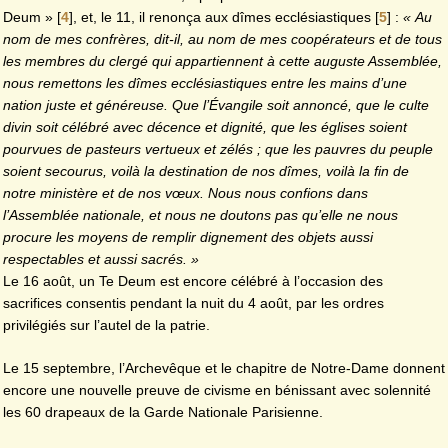
Deum »
[
4
]
, et, le 11, il renonça aux dîmes ecclésiastiques
[
5
]
:
« Au
nom de mes confrères, dit-il, au nom de mes coopérateurs et de tous
les membres du clergé qui appartiennent à cette auguste Assemblée,
nous remettons les dîmes ecclésiastiques entre les mains d’une
nation juste et généreuse. Que l’Évangile soit annoncé, que le culte
divin soit célébré avec décence et dignité, que les églises soient
pourvues de pasteurs vertueux et zélés ; que les pauvres du peuple
soient secourus, voilà la destination de nos dîmes, voilà la fin de
notre ministère et de nos vœux. Nous nous confions dans
l’Assemblée nationale, et nous ne doutons pas qu’elle ne nous
procure les moyens de remplir dignement des objets aussi
respectables et aussi sacrés. »
Le 16 août, un Te Deum est encore célébré à l’occasion des
sacrifices consentis pendant la nuit du 4 août, par les ordres
privilégiés sur l’autel de la patrie.
Le 15 septembre, l’Archevêque et le chapitre de Notre-Dame donnent
encore une nouvelle preuve de civisme en bénissant avec solennité
les 60 drapeaux de la Garde Nationale Parisienne.