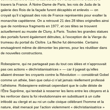
travers la France. À Notre-Dame de Paris, les rois de Juda de la
galerie des Rois de la façade furent décapités et enlevés — on
croyait qu’il s’agissait des rois de France représentés pour exalter la
monarchie capétienne. On a retrouvé 21 des 28 têtes originelles ainsi
que de nombreux fragments en 1977, et ces têtes se trouvent
actuellement au musée de Cluny, à Paris. Toutes les grandes statues
des portails furent également détruites, à l’exception de la Vierge du
trumeau du portail du Cloître. La flèche fut démontée. Certains
envisagèrent même de démonter les pierres, pour les réutiliser dans
de nouvelles constructions.
Robespierre, qui ne partageait pas du tout ces idées et n’approuvait
pas ces actions « déchristianisatrices » — car il jugeait qu’elles
allaient dresser les croyants contre la Révolution — considérait Gobel
comme un athée, bien que celui-ci n’ait jamais réellement professé
l’athéisme. Robespierre estimait cependant que le culte déiste de
l’Être Suprême, qui tendait à resserrer les liens entre les citoyens et à
les renforcer dans la foi révolutionnaire en substituant à un culte
inféodé au clergé et au roi un culte civique célébrant l’homme et la
nature, était menacé par l’action violemment « déchristianisatrice »