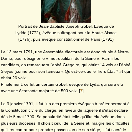
Portrait de Jean-Baptiste Joseph Gobel, Evêque de
Lydda (1772), évêque suffragant pour la Haute-Alsace
(1776), puis évêque constitutionnel de Paris (1791)
Le 13 mars 1791, une Assemblée électorale est donc réunie à Notre-
Dame, pour désigner le « métropolitain de la Seine ». Parmi les
candidats, on remarquera l’abbé Grégoire, qui obtint 14 voix et l’Abbé
Sieyés (connu pour son fameux « Qu’est-ce-que le Tiers État ? ») qui
obtint 26 voix.
Finalement, ce fut un certain Gobel, évêque de Lyda, qui sera élu
avec une écrasante majorité de 500 voix.
[
7
]
Le 3 janvier 1791, il fut l’un des premiers évêques à prêter serment à
la Constitution civile du clergé, en faveur de laquelle il s’était déclaré
dès le 5 mai 1790. Sa popularité était telle qu’ilfut élu évêque dans
plusieurs diocèses. Il choisit celui de la Seine et, malgré les difficultés
qu’il rencontra pour prendre possession de son siège, il fut sacré le