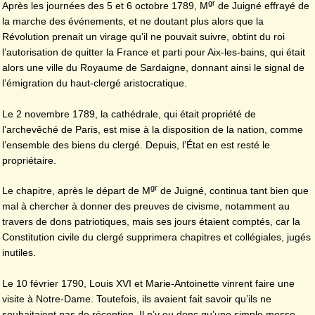
gr
Après les journées des 5 et 6 octobre 1789, M
de Juigné effrayé de
la marche des événements, et ne doutant plus alors que la
Révolution prenait un virage qu’il ne pouvait suivre, obtint du roi
l’autorisation de quitter la France et parti pour Aix-les-bains, qui était
alors une ville du Royaume de Sardaigne, donnant ainsi le signal de
l’émigration du haut-clergé aristocratique.
Le 2 novembre 1789, la cathédrale, qui était propriété de
l’archevêché de Paris, est mise à la disposition de la nation, comme
l’ensemble des biens du clergé. Depuis, l’État en est resté le
propriétaire.
gr
Le chapitre, après le départ de M
de Juigné, continua tant bien que
mal à chercher à donner des preuves de civisme, notamment au
travers de dons patriotiques, mais ses jours étaient comptés, car la
Constitution civile du clergé supprimera chapitres et collégiales, jugés
inutiles.
Le 10 février 1790, Louis XVI et Marie-Antoinette vinrent faire une
visite à Notre-Dame. Toutefois, ils avaient fait savoir qu’ils ne
souhaitaient pas de réception. Il n’y eu donc qu’une simple messe