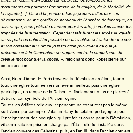
parts, on faisait main basse sur les livres, les tombeaux, les
monuments qui portaient l’empreinte de la religion, de la féodalité, de
la royauté [...]. Quand la première fois je proposai d’arrêter ces
dévastations, on me gratifia de nouveau de l’épithète de fanatique, on
assura que, sous prétexte d’amour pour les arts, je voulais sauver les
trophées de la superstition. Cependant tels furent les excès auxquels
on se porta qu’enfin il fut possible de faire utilement entendre ma voix
et l’on consentît au Comité [d’Instruction publique] à ce que je
présentasse à la Convention un rapport contre le vandalisme. Je
créai le mot pour tuer la chose. »
, rejoignant donc Robespierre sur
cette question.
Ainsi, Notre-Dame de Paris traversa la Révolution en étant, tour à
tour, une église tournée vers un avenir meilleur, puis une église
patriotique, un temple de la Raison, et finalement un tas de pierres à
détruire, car symbole de l’Ancien régime.
Toutes les édifices religieux, cependant, ne connurent pas le même
sort. Ainsi, par exemple, Valentin Hauy, le célèbre pédagogue pour
l’enseignement des aveugles, qui prit fait et cause pour la Révolution,
vit son institution prise en charge par l’État ; elle fut installée dans
l’ancien couvent des Célestins, puis, en l’an III, dans l’ancien couvent