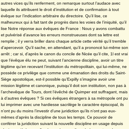
autres vices qu’ils renferment, on remarque surtout l’audace avec
laquelle ils attribuent le droit d’institution et de confirmation à tout
évêque sur l’indication arbitraire du directoire. Qu’il lise, ce
malheureux qui à fait tant de progrès dans les voies de l’iniquité, qu’il
lise Notre réponse aux évêques de France : Nous y avons combattu
et pulvérisé d’avance les erreurs monstrueuses dont sa lettre est
remplie ; il y verra briller dans chaque article cette vérité qu’il tremble
d’apercevoir. Qu’il sache, en attendant, qu’il a prononcé lui-même son
arrêt ; car si, d’après le canon du concile de Nicée qu’il cite, 1l est vrai
que l’évêque élu ne peut, suivant l’ancienne discipline, avoir un titre
légitime qu’en recevant l’institution du métropolitain, qui lui-même, ne
possède ce privilège que comme une émanation des droits du Saint-
Siège apostolique, est-il possible qu’Expilly s’imagine avoir une
mission légitime et canonique, puisqu’il doit son institution, non pas à
l’archevêque de Tours, dont l’évêché de Quimper est suffragant, mais
à d’autres évêques ? Si ces évêques étrangers à sa métropole ont pu
lui imprimer avec une hardiesse sacrilège le caractère épiscopal, ils
n’ont pu du moins l’investir d’une juridiction qu’ils n’ont pas eux-
mêmes d’après la discipline de tous les temps. Ce pouvoir de
conférer la juridiction suivant la nouvelle discipline en usage depuis