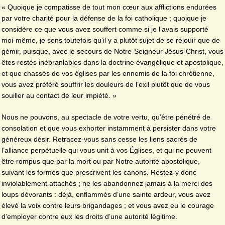
« Quoique je compatisse de tout mon cœur aux afflictions endurées
par votre charité pour la défense de la foi catholique ; quoique je
considère ce que vous avez souffert comme si je l’avais supporté
moi-même, je sens toutefois qu’il y a plutôt sujet de se réjouir que de
gémir, puisque, avec le secours de Notre-Seigneur Jésus-Christ, vous
êtes restés inébranlables dans la doctrine évangélique et apostolique,
et que chassés de vos églises par les ennemis de la foi chrétienne,
vous avez préféré souffrir les douleurs de l’exil plutôt que de vous
souiller au contact de leur impiété. »
Nous ne pouvons, au spectacle de votre vertu, qu’être pénétré de
consolation et que vous exhorter instamment à persister dans votre
généreux désir. Retracez-vous sans cesse les liens sacrés de
l’alliance perpétuelle qui vous unit à vos Églises, et qui ne peuvent
être rompus que par la mort ou par Notre autorité apostolique,
suivant les formes que prescrivent les canons. Restez-y donc
inviolablement attachés ; ne les abandonnez jamais à la merci des
loups dévorants : déjà, enflammés d’une sainte ardeur, vous avez
élevé la voix contre leurs brigandages ; et vous avez eu le courage
d’employer contre eux les droits d’une autorité légitime.