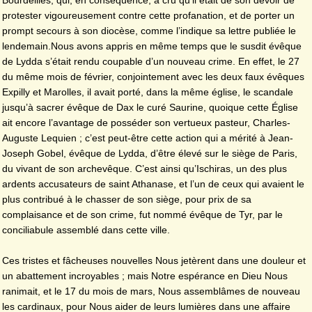
Bourdeilles, qui, en conséquence, a cru qu’il était de son devoir de
protester vigoureusement contre cette profanation, et de porter un
prompt secours à son diocèse, comme l’indique sa lettre publiée le
lendemain.Nous avons appris en même temps que le susdit évêque
de Lydda s’était rendu coupable d’un nouveau crime. En effet, le 27
du même mois de février, conjointement avec les deux faux évêques
Expilly et Marolles, il avait porté, dans la même église, le scandale
jusqu’à sacrer évêque de Dax le curé Saurine, quoique cette Église
ait encore l’avantage de posséder son vertueux pasteur, Charles-
Auguste Lequien ; c’est peut-être cette action qui a mérité à Jean-
Joseph Gobel, évêque de Lydda, d’être élevé sur le siège de Paris,
du vivant de son archevêque. C’est ainsi qu’Ischiras, un des plus
ardents accusateurs de saint Athanase, et l’un de ceux qui avaient le
plus contribué à le chasser de son siège, pour prix de sa
complaisance et de son crime, fut nommé évêque de Tyr, par le
conciliabule assemblé dans cette ville.
Ces tristes et fâcheuses nouvelles Nous jetèrent dans une douleur et
un abattement incroyables ; mais Notre espérance en Dieu Nous
ranimait, et le 17 du mois de mars, Nous assemblâmes de nouveau
les cardinaux, pour Nous aider de leurs lumières dans une affaire