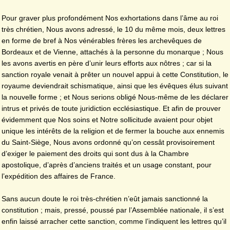
Pour graver plus profondément Nos exhortations dans l’âme au roi
très chrétien, Nous avons adressé, le 10 du même mois, deux lettres
en forme de bref à Nos vénérables frères les archevêques de
Bordeaux et de Vienne, attachés à la personne du monarque ; Nous
les avons avertis en père d’unir leurs efforts aux nôtres ; car si la
sanction royale venait à prêter un nouvel appui à cette Constitution, le
royaume deviendrait schismatique, ainsi que les évêques élus suivant
la nouvelle forme ; et Nous serions obligé Nous-même de les déclarer
intrus et privés de toute juridiction ecclésiastique. Et afin de prouver
évidemment que Nos soins et Notre sollicitude avaient pour objet
unique les intérêts de la religion et de fermer la bouche aux ennemis
du Saint-Siège, Nous avons ordonné qu’on cessât provisoirement
d’exiger le paiement des droits qui sont dus à la Chambre
apostolique, d’après d’anciens traités et un usage constant, pour
l’expédition des affaires de France.
Sans aucun doute le roi très-chrétien n’eût jamais sanctionné la
constitution ; mais, pressé, poussé par l’Assemblée nationale, il s’est
enfin laissé arracher cette sanction, comme l’indiquent les lettres qu’il