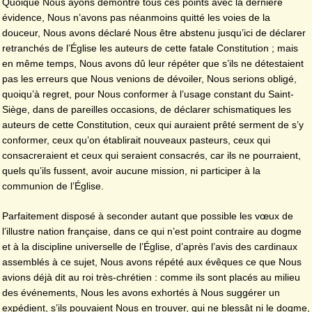
Quoique Nous ayons démontré tous ces points avec la dernière
évidence, Nous n’avons pas néanmoins quitté les voies de la
douceur, Nous avons déclaré Nous être abstenu jusqu’ici de déclarer
retranchés de l’Église les auteurs de cette fatale Constitution ; mais
en même temps, Nous avons dû leur répéter que s’ils ne détestaient
pas les erreurs que Nous venions de dévoiler, Nous serions obligé,
quoiqu’à regret, pour Nous conformer à l’usage constant du Saint-
Siège, dans de pareilles occasions, de déclarer schismatiques les
auteurs de cette Constitution, ceux qui auraient prêté serment de s’y
conformer, ceux qu’on établirait nouveaux pasteurs, ceux qui
consacreraient et ceux qui seraient consacrés, car ils ne pourraient,
quels qu’ils fussent, avoir aucune mission, ni participer à la
communion de l’Église.
Parfaitement disposé à seconder autant que possible les vœux de
l’illustre nation française, dans ce qui n’est point contraire au dogme
et à la discipline universelle de l’Église, d’après l’avis des cardinaux
assemblés à ce sujet, Nous avons répété aux évêques ce que Nous
avions déjà dit au roi très-chrétien : comme ils sont placés au milieu
des événements, Nous les avons exhortés à Nous suggérer un
expédient, s’ils pouvaient Nous en trouver, qui ne blessât ni le dogme,