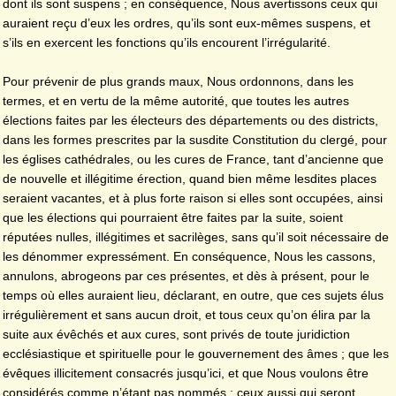
dont ils sont suspens ; en conséquence, Nous avertissons ceux qui
auraient reçu d’eux les ordres, qu’ils sont eux-mêmes suspens, et
s’ils en exercent les fonctions qu’ils encourent l’irrégularité.
Pour prévenir de plus grands maux, Nous ordonnons, dans les
termes, et en vertu de la même autorité, que toutes les autres
élections faites par les électeurs des départements ou des districts,
dans les formes prescrites par la susdite Constitution du clergé, pour
les églises cathédrales, ou les cures de France, tant d’ancienne que
de nouvelle et illégitime érection, quand bien même lesdites places
seraient vacantes, et à plus forte raison si elles sont occupées, ainsi
que les élections qui pourraient être faites par la suite, soient
réputées nulles, illégitimes et sacrilèges, sans qu’il soit nécessaire de
les dénommer expressément. En conséquence, Nous les cassons,
annulons, abrogeons par ces présentes, et dès à présent, pour le
temps où elles auraient lieu, déclarant, en outre, que ces sujets élus
irrégulièrement et sans aucun droit, et tous ceux qu’on élira par la
suite aux évêchés et aux cures, sont privés de toute juridiction
ecclésiastique et spirituelle pour le gouvernement des âmes ; que les
évêques illicitement consacrés jusqu’ici, et que Nous voulons être
considérés comme n’étant pas nommés ; ceux aussi qui seront