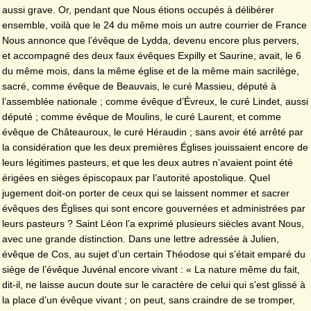
aussi grave. Or, pendant que Nous étions occupés à délibérer
ensemble, voilà que le 24 du même mois un autre courrier de France
Nous annonce que l’évêque de Lydda, devenu encore plus pervers,
et accompagné des deux faux évêques Expilly et Saurine, avait, le 6
du même mois, dans la même église et de la même main sacrilège,
sacré, comme évêque de Beauvais, le curé Massieu, député à
l’assemblée nationale ; comme évêque d’Évreux, le curé Lindet, aussi
député ; comme évêque de Moulins, le curé Laurent, et comme
évêque de Châteauroux, le curé Héraudin ; sans avoir été arrêté par
la considération que les deux premières Églises jouissaient encore de
leurs légitimes pasteurs, et que les deux autres n’avaient point été
érigées en sièges épiscopaux par l’autorité apostolique. Quel
jugement doit-on porter de ceux qui se laissent nommer et sacrer
évêques des Églises qui sont encore gouvernées et administrées par
leurs pasteurs ? Saint Léon l’a exprimé plusieurs siècles avant Nous,
avec une grande distinction. Dans une lettre adressée à Julien,
évêque de Cos, au sujet d’un certain Théodose qui s’était emparé du
siège de l’évêque Juvénal encore vivant : « La nature même du fait,
dit-il, ne laisse aucun doute sur le caractère de celui qui s’est glissé à
la place d’un évêque vivant ; on peut, sans craindre de se tromper,