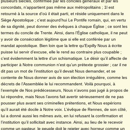
plusieurs siècles, confirmée par les conciles généraux et par les
concordats, n’appartient pas même aux métropolitains ; 1l est
retourné à la source d’où il était parti, et réside uniquement dans le
Siège Apostolique ; c’est aujourd’hui Le Pontife romain, qui, en vertu
de sa dignité, peut donner des évêques à chaque Église ; ce sont les
termes du concile de Trente. Ainsi, dans l’Église catholique, il ne peut
y avoir de consécration légitime que si elle est conférée par un
mandat apostolique. Bien loin que la lettre qu’Expilly Nous à écrite
puisse lui servir d’excuse, elle le rend au contraire plus coupable ;
c’est évidemment la lettre d’un schismatique. Le désir qu’il affecte de
participer à Notre communion n’est qu’un prétexte grossier ; car il ne
dit pas un mot de l’institution qu’il devait Nous demander, et se
contente de Nous donner avis de son élection irrégulière, comme les
décrets de l’Assemblée le lui recommandent. Voilà pourquoi, à
l’exemple de Nos prédécesseurs, Nous n’avons pas jugé à propos de
lui répondre, mais Nous l’avons fait avertir sérieusement de ne pas
pousser plus avant ses criminelles prétentions, et Nous espérions
qu’il aurait été docile à Notre voix. L’évêque de Rennes, de son côté,
lui a donné aussi les mêmes avis, en lui refusant la confirmation et
l’institution qu’il sollicitait avec instance. Ainsi, au lieu de le recevoir
comme un pasteur, le peuple doit le rejeter avec horreur comme un