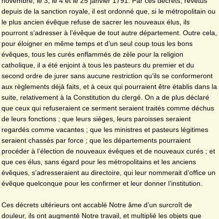
novembre, le 3, le 4 et le 25 janvier 1791. Par ces décrets, revêtus
depuis de la sanction royale, il est ordonné que, si le métropolitain ou
le plus ancien évêque refuse de sacrer les nouveaux élus, ils
pourront s’adresser à l’évêque de tout autre département. Outre cela,
pour éloigner en même temps et d’un seul coup tous les bons
évêques, tous les curés enflammés de zèle pour la religion
catholique, il a été enjoint à tous les pasteurs du premier et du
second ordre de jurer sans aucune restriction qu’ils se conformeront
aux règlements déjà faits, et à ceux qui pourraient être établis dans la
suite, relativement à la Constitution du clergé. On a de plus déclaré
que ceux qui refuseraient ce serment seraient traités comme déchus
de leurs fonctions ; que leurs sièges, leurs paroisses seraient
regardés comme vacantes ; que les ministres et pasteurs légitimes
seraient chassés par force ; que les départements pourraient
procéder à l’élection de nouveaux évêques et de nouveaux curés ; et
que ces élus, sans égard pour les métropolitains et les anciens
évêques, s’adresseraient au directoire, qui leur nommerait d’office un
évêque quelconque pour les confirmer et leur donner l’institution.
Ces décrets ultérieurs ont accablé Notre âme d’un surcroît de
douleur, ils ont augmenté Notre travail, et multiplié les objets que