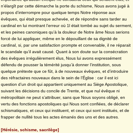
n’élargît par cette démarche la porte du schisme, Nous avons jugé à
propos d’interrompre pour quelque temps Notre réponse aux
évêques, qui était presque achevée, et de répondre sans tarder au
cardinal en lui montrant l’erreur où 1l était tombé au sujet du serment,
et les peines canoniques qu’à la douleur de Notre âme Nous serions
forcé de lui appliquer, même en le dépouillant de sa dignité de
cardinal, si, par une satisfaction prompte et convenable, il ne réparait
le scandale qu’il avait causé. Quant à son doute sur la consécration
des évêques irrégulièrement élus, Nous lui avons expressément
défendu de pousser la témérité jusqu’à donner l’institution, sous
quelque prétexte que ce fût, à de nouveaux évêques, et d’introduire
des réfractaires nouveaux dans le sein de l’Église : car il est ici
question d’un droit qui appartient uniquement au Siège Apostolique,
suivant les décisions du concile de Trente, et que nul évêque ni
métropolitain ne peut s’attribuer, sans que Nous soyons obligé, en
vertu des fonctions apostoliques qui Nous sont confiées, de déclarer
schismatiques, et ceux qui instituent, et ceux qui sont institués, et de
frapper de nullité tous les actes émanés des uns et des autres.
[Hérésie, schisme, sacrilège]