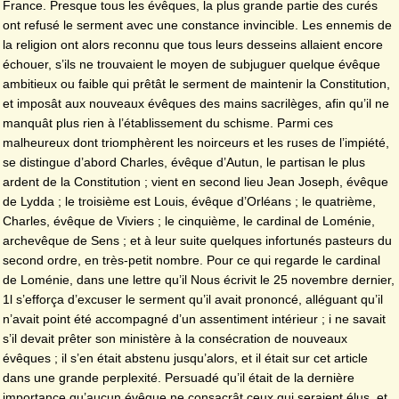
France. Presque tous les évêques, la plus grande partie des curés
ont refusé le serment avec une constance invincible. Les ennemis de
la religion ont alors reconnu que tous leurs desseins allaient encore
échouer, s’ils ne trouvaient le moyen de subjuguer quelque évêque
ambitieux ou faible qui prêtât le serment de maintenir la Constitution,
et imposât aux nouveaux évêques des mains sacrilèges, afin qu’il ne
manquât plus rien à l’établissement du schisme. Parmi ces
malheureux dont triomphèrent les noirceurs et les ruses de l’impiété,
se distingue d’abord Charles, évêque d’Autun, le partisan le plus
ardent de la Constitution ; vient en second lieu Jean Joseph, évêque
de Lydda ; le troisième est Louis, évêque d’Orléans ; le quatrième,
Charles, évêque de Viviers ; le cinquième, le cardinal de Loménie,
archevêque de Sens ; et à leur suite quelques infortunés pasteurs du
second ordre, en très-petit nombre. Pour ce qui regarde le cardinal
de Loménie, dans une lettre qu’il Nous écrivit le 25 novembre dernier,
1l s’efforça d’excuser le serment qu’il avait prononcé, alléguant qu’il
n’avait point été accompagné d’un assentiment intérieur ; i ne savait
s’il devait prêter son ministère à la consécration de nouveaux
évêques ; il s’en était abstenu jusqu’alors, et il était sur cet article
dans une grande perplexité. Persuadé qu’il était de la dernière
importance qu’aucun évêque ne consacrât ceux qui seraient élus, et