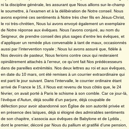
ni la discipline générale, les assurant que Nous allions sur-le-champ
le soumettre, à l’examen et à la délibération de Notre conseil. Nous
avons exprimé ces sentiments à Notre très cher fils en Jésus-Christ,
le roi très-chrétien, Nous lui avons envoyé également un exemplaire
de Notre réponse aux évêques. Nous l’avons conjuré, au nom du
Seigneur, de prendre conseil des plus sages d’entre les évêques, et
d’appliquer un remède plus convenable à tant de maux, occasionnés
aussi par l’intervention royale ; Nous lui avons assuré que, fidèle à
Nos devoirs de pasteur, Nous ferions contre ceux qui resteraient
opiniâtrement attachés à l’erreur, ce qu’ont fait Nos prédécesseurs
dans de pareilles extrémités. Nos deux lettres au roi et aux évêques,
en date du 10 mars, ont été remises à un courrier extraordinaire qui
est parti le jour suivant. Dans l’intervalle, le courrier ordinaire étant
arrivé de France le 15, il Nous est revenu de tous côtés que, le 24
février, on avait porté à Paris le schisme à son comble. Car ce jour-là,
l’évêque d’Autun, déjà souillé d’un parjure, déjà coupable de
défection pour avoir abandonné son Église de son autorité privée et
en présence des laïques, déjà si éloigné des admirables sentiments
de son chapitre, s’associa aux évêques de Babylone et de Lydda ,
dont le premier, décoré par Nous du pallium et gratifié d’une pension,