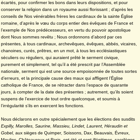
écartés, pour confirmer les bons dans leurs dispositions, et pour
conserver la religion dans un royaume aussi florissant ; d’après les
conseils de Nos vénérables frères les cardinaux de la sainte Église
romaine, d’après le vœu du corps entier des évêques de France et
l’exemple de Nos prédécesseurs, en vertu du pouvoir apostolique
dont Nous sommes revêtu ; Nous ordonnons d’abord par ces
présentes, à tous cardinaux, archevêques, évêques, abbés, vicaires,
chanoines, curés, prêtres, en un mot, à tous les ecclésiastiques
séculiers ou réguliers, qui auraient prêté le serment civique,
purement et simplement, tel qu’il a été prescrit par l’Assemblée
nationale, serment qui est une source empoisonnée de toutes sortes
d’erreurs, et la principale cause des maux qui affligent l’Église
catholique de France, de se rétracter dans l’espace de quarante
jours, à compter de la date des présentes ; autrement, qu’ils soient
suspens de l’exercice de tout ordre quelconque, et soumis à
l’irrégularité s’ils en exercent les fonctions.
Nous déclarons en outre spécialement que les élections des susdits
Expilly
, Marolles, Saurine, Massieu, Lindet, Laurent, Héraudin et
Gobel,
aux sièges de Quimper, Soissons, Dax, Beauvais, Évreux,
Moulins, Châteauroux et Paris, ont été et sont illégitimes, sacrilèges