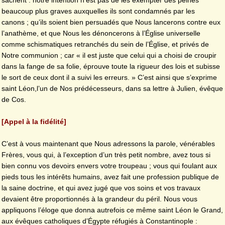
sachent : notre intention n’est pas de les exempter des peines
beaucoup plus graves auxquelles ils sont condamnés par les
canons ; qu’ils soient bien persuadés que Nous lancerons contre eux
l’anathème, et que Nous les dénoncerons à l’Église universelle
comme schismatiques retranchés du sein de l’Église, et privés de
Notre communion ; car « il est juste que celui qui a choisi de croupir
dans la fange de sa folie, éprouve toute la rigueur des lois et subisse
le sort de ceux dont il a suivi les erreurs. » C’est ainsi que s’exprime
saint Léon,l’un de Nos prédécesseurs, dans sa lettre à Julien, évêque
de Cos.
[Appel à la fidélité]
C’est à vous maintenant que Nous adressons la parole, vénérables
Frères, vous qui, à l’exception d’un très petit nombre, avez tous si
bien connu vos devoirs envers votre troupeau ; vous qui foulant aux
pieds tous les intérêts humains, avez fait une profession publique de
la saine doctrine, et qui avez jugé que vos soins et vos travaux
devaient être proportionnés à la grandeur du péril. Nous vous
appliquons l’éloge que donna autrefois ce même saint Léon le Grand,
aux évêques catholiques d’Égypte réfugiés à Constantinople :