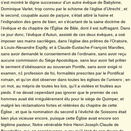
s’est montré le digne successeur d’un autre évêque de Babylone,
Dominique Varlet, trop connu par le schisme de l’église d’Utrecht ; et
le second, coupable aussi de parjure, s’était attiré la haine et
l’indignation des gens de bien, en s’écartant de la saine doctrine de
l’évêque et du chapitre de l’Église de Bâle, dont il est suffragant. Dans
ce jour donc, l’évêque d’Autun, assisté de ces deux évêques, a osé
imposer ses mains sacrilèges, dans l’église des prêtres de l’Oratoire,
à Louis-Alexandre Expilly, et à Claude-Eustache-François Marolles,
sans avoir demandé le consentement de l’ordinaire, sans avoir reçu
aucune commission du Siège Apostolique, sans leur avoir fait prêter
le serment d’obéissance au souverain Pontife, sans avoir exigé ni
examen, n1 profession de foi, formalités prescrites par le Pontifical
romain, et qu’on doit observer dans toutes les églises de l’univers ; en
un mot, au mépris de toutes les lois, qu’il a violées et foulées aux
pieds. Il ne devait cependant pas ignorer que le premier de ces
hommes avait été irrégulièrement élu pour le siège de Quimper, et
malgré les réclamations fortes et réitérées du chapitre de cette
Église ; et que la nomination du second à l’évêché de Soissons était
bien plus vicieuse encore, puisque cette Église avait encore son
légitime pasteur, Notre vénérable frère Henri-Joseph-Claude de