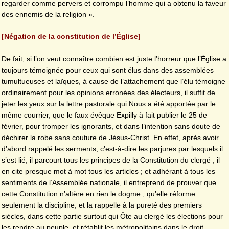
regarder comme pervers et corrompu l’homme qui a obtenu la faveur
des ennemis de la religion ».
[Négation de la constitution de l’Église]
De fait, si l’on veut connaître combien est juste l’horreur que l’Église a
toujours témoignée pour ceux qui sont élus dans des assemblées
tumultueuses et laïques, à cause de l’attachement que l’élu témoigne
ordinairement pour les opinions erronées des électeurs, il suffit de
jeter les yeux sur la lettre pastorale qui Nous a été apportée par le
même courrier, que le faux évêque Expilly à fait publier le 25 de
février, pour tromper les ignorants, et dans l’intention sans doute de
déchirer la robe sans couture de Jésus-Christ. En effet, après avoir
d’abord rappelé les serments, c’est-à-dire les parjures par lesquels il
s’est lié, il parcourt tous les principes de la Constitution du clergé ; il
en cite presque mot à mot tous les articles ; et adhérant à tous les
sentiments de l’Assemblée nationale, il entreprend de prouver que
cette Constitution n’altère en rien le dogme ; qu’elle réforme
seulement la discipline, et la rappelle à la pureté des premiers
siècles, dans cette partie surtout qui Ôte au clergé les élections pour
les rendre au peuple, et rétablit les métropolitains dans le droit