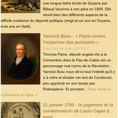
une longue lettre écrite de Guyane par
Billaud-Varenne à son père en 1800. Elle
réunit bien des différents aspects de la
difficile existence du déporté politique (vingt-et-un ans en Guyane,
trois ans en Haïti).
Yannick Bosc : « Paine contre
l’expertise des puissants »
11 juin 2023, par Alcide CARTON_1
Thomas Paine, député anglais élu à la
Convention dans le Pas-de-Calais est un
personnage mal connu de la Révolution .
Yannick Bosc nous dit ici tout l’intérêt qu’il y
a à relire et étudier cet ami de Condorcet,
peu apprécié en son temps par
Robespierre. Et pourtant. ..
Pour revoir la
conférence en ligne
21 janvier 1793 : le jugement et la
condamnation de Louis Capet à
mort.