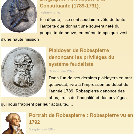
Constituante (1789-1791).
9 février 2015
Élu député, il se sent soudain revêtu de toute
l’autorité que donnait une souveraineté du
peuple toute neuve, en même temps qu’investi
d’une haute mission
Plaidoyer de Robespierre
denonçant les privilèges du
système feudaliste
3 décembre 2022
Dans l’un de ses derniers plaidoyers en tant
qu’avocat, livré à l’impression au début de
l’année 1789, Robespierre dénonce des
abus, fruits de l’inégalité et des privilèges,
qui nous frappent par leur actualité,....
Portrait de Robespierre : Robespierre vu en
1792
5 septembre 2017