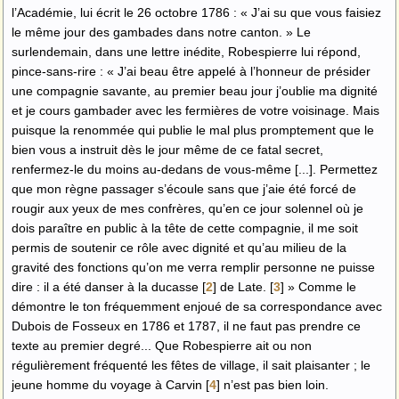
l’Académie, lui écrit le 26 octobre 1786 : « J’ai su que vous faisiez
le même jour des gambades dans notre canton. » Le
surlendemain, dans une lettre inédite, Robespierre lui répond,
pince-sans-rire : « J’ai beau être appelé à l’honneur de présider
une compagnie savante, au premier beau jour j’oublie ma dignité
et je cours gambader avec les fermières de votre voisinage. Mais
puisque la renommée qui publie le mal plus promptement que le
bien vous a instruit dès le jour même de ce fatal secret,
renfermez-le du moins au-dedans de vous-même [...]. Permettez
que mon règne passager s’écoule sans que j’aie été forcé de
rougir aux yeux de mes confrères, qu’en ce jour solennel où je
dois paraître en public à la tête de cette compagnie, il me soit
permis de soutenir ce rôle avec dignité et qu’au milieu de la
gravité des fonctions qu’on me verra remplir personne ne puisse
dire : il a été danser à la ducasse
[
2
]
de Late.
[
3
]
» Comme le
démontre le ton fréquemment enjoué de sa correspondance avec
Dubois de Fosseux en 1786 et 1787, il ne faut pas prendre ce
texte au premier degré... Que Robespierre ait ou non
régulièrement fréquenté les fêtes de village, il sait plaisanter ; le
jeune homme du voyage à Carvin
[
4
]
n’est pas bien loin.