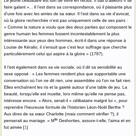
Le jeune célibataire est loin de vivre en reclus. Il sait d’ailleurs « se
faire galant »... Il l’est dans sa correspondance, où il plaisante plus
d’une fois avec les amies de sa sœur. Il l’est dans sa vie d’avocat,
où la gloire recherchée n’est pas uniquement celle de ses pairs :
« Comme la nature a voulu que des deux parties qui composent le
genre humain les femmes fussent incontestablement la plus
intéressante aux yeux des hommes, écrit-il dans une réponse à
Louise de Kéralio, il s’ensuit que c’est leur suffrage que cherche
particulièrement celui qui aspire à la gloire » (1787).
Il l’est également dans sa vie sociale, où il dit sa sensibilité au
sexe opposé : « Les femmes rendent plus que supportable une
conversation où l’on ne dit rien, une assemblée où l’on ne fait rien.
Elles enchaînent les ris et la gaieté autour d’une table de jeu. La
beauté, lorsqu’elle est muette, lors même qu’elle ne pense pas,
intéresse encore. » Alors, serait-il « célibataire malgré lui », pour
reprendre l’heureuse formule de l’historien Léon-Noël Berthe ?
Aux dires de sa sœur Charlotte (mais comment vérifier ?), il
lle
penserait au mariage. « M
Deshorties, assure-t-elle, l’aima et en
fut aimée
[
1
]