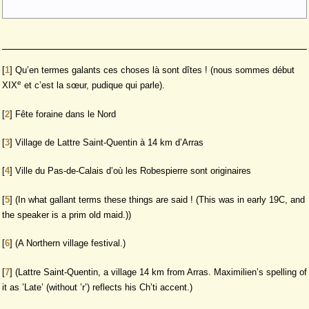
[
1
]
Qu’en termes galants ces choses là sont dîtes ! (nous sommes début
e
XIX
et c’est la sœur, pudique qui parle).
[
2
]
Fête foraine dans le Nord
[
3
]
Village de Lattre Saint-Quentin à 14 km d’Arras
[
4
]
Ville du Pas-de-Calais d’où les Robespierre sont originaires
[
5
]
(In what gallant terms these things are said ! (This was in early 19C, and
the speaker is a prim old maid.))
[
6
]
(A Northern village festival.)
[
7
]
(Lattre Saint-Quentin, a village 14 km from Arras. Maximilien’s spelling of
it as ’Late’ (without ’r’) reflects his Ch’ti accent.)