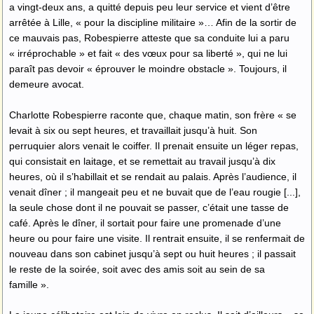
a vingt-deux ans, a quitté depuis peu leur service et vient d’être
arrêtée à Lille, « pour la discipline militaire »… Afin de la sortir de
ce mauvais pas, Robespierre atteste que sa conduite lui a paru
« irréprochable » et fait « des vœux pour sa liberté », qui ne lui
paraît pas devoir « éprouver le moindre obstacle ». Toujours, il
demeure avocat.
Charlotte Robespierre raconte que, chaque matin, son frère « se
levait à six ou sept heures, et travaillait jusqu’à huit. Son
perruquier alors venait le coiffer. Il prenait ensuite un léger repas,
qui consistait en laitage, et se remettait au travail jusqu’à dix
heures, où il s’habillait et se rendait au palais. Après l’audience, il
venait dîner ; il mangeait peu et ne buvait que de l’eau rougie [...],
la seule chose dont il ne pouvait se passer, c’était une tasse de
café. Après le dîner, il sortait pour faire une promenade d’une
heure ou pour faire une visite. Il rentrait ensuite, il se renfermait de
nouveau dans son cabinet jusqu’à sept ou huit heures ; il passait
le reste de la soirée, soit avec des amis soit au sein de sa
famille ».