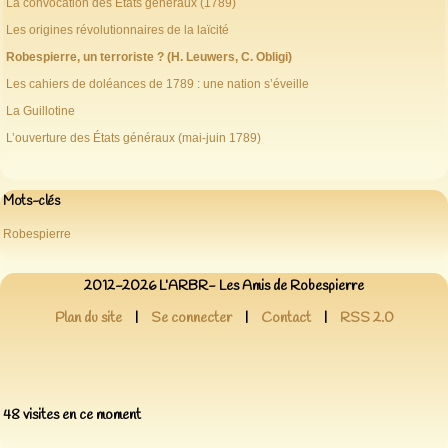
La convocation des États généraux (1789)
Les origines révolutionnaires de la laïcité
Robespierre, un terroriste ? (H. Leuwers, C. Obligi)
Les cahiers de doléances de 1789 : une nation s’éveille
La Guillotine
L’ouverture des États généraux (mai-juin 1789)
Mots-clés
Robespierre
2012-2026 L’ARBR- Les Amis de Robespierre
Plan du site
|
Se connecter
|
Contact
|
RSS 2.0
48 visites en ce moment