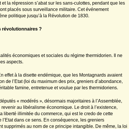
nt et la répression s’abat sur les sans-culottes, pendant que les
sont placés sous surveillance militaire. Cet événement
cène politique jusqu’à la Révolution de 1830.
 révolutionnaires ?
éalités économiques et sociales du régime thermidorien. Il ne
 ces aspects.
. En effet à la disette endémique, que les Montagnards avaient
tion de l’Etat (loi du maximum des prix, greniers d’abondance,
ritable famine, entretenue et voulue par les thermidoriens.
 députés « modérés », désormais majoritaires à l’Assemblée,
revenir au libéralisme économique. Le droit à l’existence,
a liberté illimitée du commerce, qui est le credo de cette
de l’Etat dans ce sens. En conséquence, les greniers
ont supprimés au nom de ce principe intangible. De même, la loi