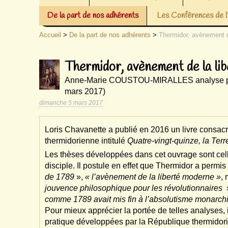
De la part de nos adhérents
Les Conférences de
Accueil
>
De la part de nos adhérents
>
Thermidor, avènement d
Thermidor, avènement de la li
Anne-Marie COUSTOU-MIRALLES analyse pour 
mars 2017)
dimanche 5 mars 2017
Loris Chavanette a publié en 2016 un livre consacr
thermidorienne intitulé
Quatre-vingt-quinze, la Ter
Les thèses développées dans cet ouvrage sont celle
disciple. Il postule en effet que Thermidor a permis
de 1789
»,
« l’avènement de la liberté moderne »
,
jouvence philosophique pour les révolutionnaires
comme 1789 avait mis fin à l’absolutisme monarch
Pour mieux apprécier la portée de telles analyses, il
pratique développées par la République thermidor