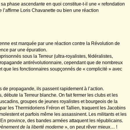
 sa phase ascendante en quoi constitue-t-il une « refondation
me l’affirme Loris Chavanette ou bien une réaction
enne est marquée par une réaction contre la Révolution de
ence par une épuration.
isonnés sous la Terreur (ultra-royalistes, fédéralistes,
 propagande antirévolutionnaire, cependant que de nombreux
s, et que les fonctionnaires soupçonnés de « complicité » avec
s de propagande, ils passent rapidement à l’action.
, débute la Terreur blanche. On fait fermer les clubs et les
uscadins, groupes de jeunes royalistes et bourgeois de la
ar les Thermidoriens Fréron et Tallien, traquent les Jacobins
molestent et parfois même les assassinent. Les militants et les
. En province, des bandes armées attaquent les républicains.
vènement de la liberté moderne
», on peut rêver mieux… !