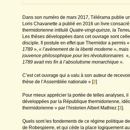
Dans son numéro de mars 2017, Télérama publie une 
Loris Chavanette a publié en 2016 un livre consacré 
thermidorienne intitulé
Quatre-vingt-quinze, la Terre
Les thèses développées dans cet ouvrage sont celles 
disciple. Il postule en effet que Thermidor a permis 
1789
»,
« l’avènement de la liberté moderne »
, mais
jouvence philosophique pour les révolutionnaires
»,
1789 avait mis fin à l’absolutisme monarchique ».
C’est cet ouvrage qui a valu à son auteur de recevo
thèse de l’Assemblée nationale »
[
2
]
Pour mieux apprécier la portée de telles analyses, il 
développées par la République thermidorienne, idéolog
thermidorienne » par l’historien Albert Mathiez
[
3
]
.
Quels sont les fondements de ce régime politique de 
de Robespierre, et qui cède la place logiquement au 