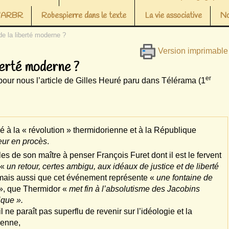
 l’ARBR
Robespierre dans le texte
La vie associative
No
e la liberté moderne ?
Version imprimable
berté moderne ?
er
nous l’article de Gilles Heuré paru dans Télérama (1
é à la « révolution » thermidorienne et à la République
reur en procès
.
s de son maître à penser François Furet dont il est le fervent
 «
un retour, certes ambigu, aux idéaux de justice et de liberté
 mais aussi que cet événement représente «
une fontaine de
», que Thermidor «
met fin à l’absolutisme des Jacobins
ique ».
 ne paraît pas superflu de revenir sur l’idéologie et la
ienne,