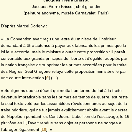
Jacques Pierre Brissot
Jacques Pierre Brissot, chef girondin
(peinture anonyme, musée Carnavalet, Paris)
D’après Marcel Dorigny :
« La Convention avait reçu une lettre du ministre de l’intérieur
demandant à être autorisé à payer aux fabricants les primes que la
loi leur accorde, mais le ministre ajoutait cette proposition : il paraît
convenable aux grands principes de liberté et d’égalité, adoptés par
la nation française de supprimer les primes accordées pour la traite
des Nègres. Seul Grégoire relaya cette proposition ministérielle par
une courte intervention
[
9
]
(…)
« Soulignons que ce décret qui mettait un terme de fait à la traite
devenue impraticable sans les primes en temps de guerre, est resté
le seul texte voté par les assemblées révolutionnaires au sujet de la
traite négrière, qui ne fut jamais explicitement abolie avant le décret
de Napoléon pendant les Cent Jours. L’abolition de l’esclavage, le 16
pluviôse an II, l’avait rendue sans objet et personne ne songea à
l’abroger légalement
[
10
]
. »