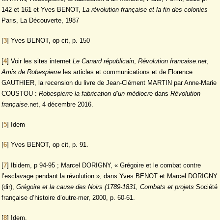
142 et 161 et Yves BENOT,
La révolution française et la fin des colonies
Paris, La Découverte, 1987
[
3
]
Yves BENOT, op cit, p. 150
[
4
]
Voir les sites internet
Le Canard républicain
,
Révolution francaise.net
,
Amis de Robespierre
les articles et communications et de Florence
GAUTHIER, la recension du livre de Jean-Clément MARTIN par Anne-Marie
COUSTOU :
Robespierre la fabrication d’un médiocre
dans
Révolution
française
.net, 4 décembre 2016.
[
5
]
Idem
[
6
]
Yves BENOT, op cit, p. 91.
[
7
]
Ibidem, p 94-95 ; Marcel DORIGNY, « Grégoire et le combat contre
l’esclavage pendant la révolution », dans Yves BENOT et Marcel DORIGNY
(dir),
Grégoire et la cause des Noirs (1789-1831, Combats et projets
Société
française d’histoire d’outre-mer, 2000, p. 60-61.
[
8
]
Idem.