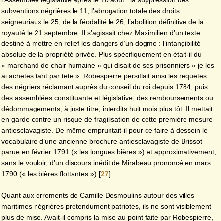
l’Assemblée législative après le 10 août : la suppression des
subventions négrières le 11, l’abrogation totale des droits
seigneuriaux le 25, de la féodalité le 26, l’abolition définitive de la
royauté le 21 septembre. Il s’agissait chez Maximilien d’un texte
destiné à mettre en relief les dangers d’un dogme : l’intangibilité
absolue de la propriété privée. Plus spécifiquement en était-il du
« marchand de chair humaine » qui disait de ses prisonniers « je les
ai achetés tant par tête ». Robespierre persiflait ainsi les requêtes
des négriers réclamant auprès du conseil du roi depuis 1784, puis
des assemblées constituante et législative, des remboursements ou
dédommagements, à juste titre, interdits huit mois plus tôt. Il mettait
en garde contre un risque de fragilisation de cette première mesure
antiesclavagiste. De même empruntait-il pour ce faire à dessein le
vocabulaire d’une ancienne brochure antiesclavagiste de Brissot
parue en février 1791 (« les longues bières ») et approximativement,
sans le vouloir, d’un discours inédit de Mirabeau prononcé en mars
1790 (« les bières flottantes »)
[
27
]
.
Quant aux errements de Camille Desmoulins autour des villes
maritimes négrières prétendument patriotes, ils ne sont visiblement
plus de mise. Avait-il compris la mise au point faite par Robespierre,