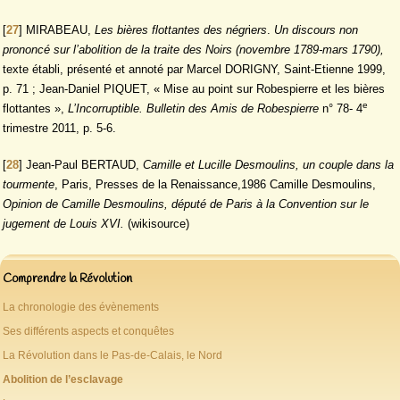
[
27
]
MIRABEAU,
Les bières flottantes des négr
i
ers
.
Un discours non
prononcé sur l’abolition de la traite des Noirs (novembre 1789-mars 1790),
texte établi, présenté et annoté par Marcel DORIGNY, Saint-Etienne 1999,
p. 71 ; Jean-Daniel PIQUET, « Mise au point sur Robespierre et les bières
e
flottantes »,
L’Incorruptible. Bulletin des Amis de Robespierre
n° 78- 4
trimestre 2011, p. 5-6.
[
28
]
Jean-Paul BERTAUD,
Camille et Lucille Desmoulins, un couple dans la
tourmente
, Paris, Presses de la Renaissance,1986 Camille Desmoulins,
Opinion de Camille Desmoulins, député de Paris à la Convention sur le
jugement de Louis XVI.
(wikisource)
Comprendre la Révolution
La chronologie des évènements
Ses différents aspects et conquêtes
La Révolution dans le Pas-de-Calais, le Nord
Abolition de l’esclavage