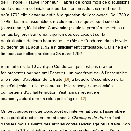
de l’Histoire, « sauvé l’honneur », après de longs mois de discussions
sur la question coloniale unique des hommes de couleur libres. En
août 1792 elle s’attaqua enfin à la question de l’esclavage. De 1789 à
1795, des trois assemblées révolutionnaires qui se sont succédé
(constituante, législative, Convention) seule la première se refusa à
jamais légiférer sur l’émancipation des esclaves et sur la
neutralisation de leurs bourreaux. Le rôle de Condorcet dans le vote
du décret du 11 août 1792 est difficilement contestable. Car il ne s’en
tint pas aux belles paroles du 25 mars 1792 :
« En fait c’est le 10 avril que Condorcet qui n’est pas orateur
fait présenter par son ami Pastoret –un modérantiste- à l’Assemblée
une motion d’abolition de la traite
[
16
]
à laquelle l’Assemblée ne fait
pas d’objection : elle se contente de la renvoyer aux comités
compétents d’où ladite motion n’est jamais revenue en
séance
;
autant dire un refus poli d’agir »
[
17
]
.
On peut supposer que Condorcet qui intervenait peu à l’assemblée
mais publiait quotidiennement dans
la Chronique de Paris
a écrit
dans les mois suivants des articles contre l’esclavage ou la traite. Son
journal, le 16 avril, informe parmi les « nouvelles brèves » d’une