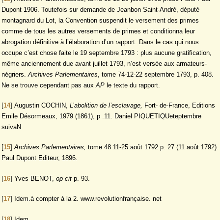
Dupont 1906. Toutefois sur demande de Jeanbon Saint-André, député
montagnard du Lot, la Convention suspendit le versement des primes
comme de tous les autres versements de primes et conditionna leur
abrogation définitive à l’élaboration d’un rapport. Dans le cas qui nous
occupe c’est chose faite le 19 septembre 1793 : plus aucune gratification,
même anciennement due avant juillet 1793, n’est versée aux armateurs-
négriers.
Archives Parlementaires
, tome 74-12-22 septembre 1793, p. 408.
Ne se trouve cependant pas aux
AP
le texte du rapport.
[
14
]
Augustin COCHIN,
L’abolition de l’esclavage,
Fort- de-France, Editions
Emile Désormeaux, 1979 (1861), p .11. Daniel PIQUETIQUeteptembre
suivaN
[
15
]
Archives Parlementaires,
tome 48 11-25 août 1792 p. 27 (11 août 1792).
Paul Dupont Editeur, 1896.
[
16
]
Yves BENOT,
op cit
p. 93.
[
17
]
Idem.à compter à la 2. www.revolutionfrançaise. net
[
18
]
Idem.