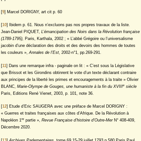
[
9
]
Marcel DORIGNY, art cit p. 60
[
10
]
Ibidem p. 61. Nous n’excluons pas nos propres travaux de la liste.
Jean-Daniel PIQUET,
L’émancipation des Noirs dans la Révolution française
(1789-1795),
Paris, Karthala, 2002 ; « L’abbé Grégoire ou l’universalisme
jacobin d’une déclaration des droits et des devoirs des hommes de toutes
les couleurs »,
Annales de l’Est
, 2002-n°1, pp.269-291.
[
11
]
Dans une remarque infra - paginale on lit : « C’est sous la Législative
que Brissot et les Girondins obtinrent le vote d’un texte déclarant contraire
aux principes de la liberté les primes et encouragements à la traite » Olivier
e
BLANC,
Marie-Olympe de Gouges, une humaniste à la fin du XVIII
siècle
Paris, Editions René Vienet, 2003, p. 101, note 36.
[
12
]
Etude d’Eric SAUGERA avec une préface de Marcel DORIGNY :
« Guerres et traites françaises aux côtes d’Afrique. De la Révolution à
re
Napoléon 1
partie »,
Revue Française d’histoire d’Outre-Mer
N° 408-409,
Décembre 2020.
[
13
]
Archives Parlementaires
, tome 69 15-29 juillet 1793 p.580 Paris Paul