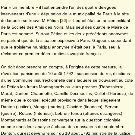
Par « un membre » il faut entendre l’un des quatre délégués
intervenants d’une « députation de la municipalité de Paris à la tête
de laquelle se trouve M Pétion
[
20
]
». Lequel était un ancien militant
de la Société des Amis des Noirs. Mais seul des quatre le Maire de
Paris est nommé. Surtout Pétion et les deux précédents anonymes
ne parlent que de la situation explosive à Paris. Gageons cependant
que le troisième municipal anonyme n’était pas, à Paris, seul à
réclamer ce premier décret antiesclavagiste français.
On doit donc prendre en compte, à l’origine de cette mesure, la
révolution parisienne du 10 août 1792 : suspension du roi
,
élections
d’une Commune insurrectionnelle dans laquelle se trouvaient au côté
de Pétion les futurs Montagnards ou leurs proches (Robespierre,
Marat, Danton, Chaumette, Camille Desmoulins, Collot d’Herbois), de
même que le conseil exécutif provisoire dans lequel siégeaient
Danton (justice), Monge (marine), Clavière (finances), Servan
(guerre), Roland (Intérieur), Lebrun-Tondu (affaires étrangères).
Montagnards et Brissotins convergent sur la question coloniale
comme dans leur analyse à chaud des massacres de septembre.
Danton, qui est devenu le soir du 10 août 1792 ministre de la justice,