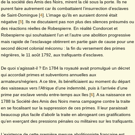
de la société des Amis des Noirs, mirent la clé sous la porte. Ils ne
purent faire autrement car ils combattaient l’insurrection d’esclaves
de Saint-Domingue
[
4
]
. L’image qu’ils en auraient donné était
négative
[
5
]
. Ils ne discutaient pas non plus des silences présumés ou
des réactions réelles de Robespierre. En réalité Condorcet et
Robespierre qui souhaitaient l’un et l’autre une abolition progressive
mais rapide de l’esclavage obtinrent en partie gain de cause pour une
second décret colonial méconnu : la fin du versement des primes
négrières, le 11 août 1792, aux trafiquants d’esclaves.
De quoi s’agissait-il ? En 1784 la royauté avait promulgué un décret
qui accordait primes et subventions annuelles aux
armateurs/négriers. A ce titre, ils bénéficiaient au moment du départ
des vaisseaux vers l’Afrique d’une indemnité, puis à l’arrivée d’une
prime par esclave vendu entre-temps aux Iles
[
6
]
. A sa naissance en
1788 la Société des Amis des Noirs mena campagne contre la traite
en se focalisant sur la suppression de ces primes. Il leur paraissait
beaucoup plus facile d’abolir la traite en abrogeant ces gratifications
qu’en exerçant des pressions pénales ou militaires sur les trafiquants.
L’existence de cette première mesure abolitionniste française est