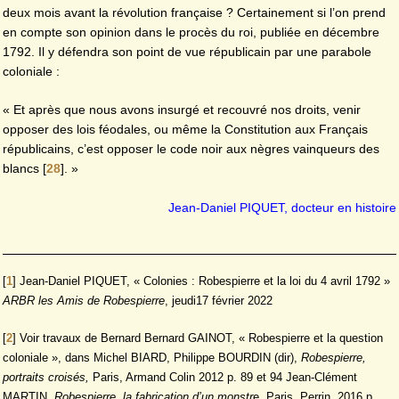
deux mois avant la révolution française ? Certainement si l’on prend
en compte son opinion dans le procès du roi, publiée en décembre
1792. Il y défendra son point de vue républicain par une parabole
coloniale :
« Et après que nous avons insurgé et recouvré nos droits, venir
opposer des lois féodales, ou même la Constitution aux Français
républicains, c’est opposer le code noir aux nègres vainqueurs des
blancs
[
28
]
. »
Jean-Daniel PIQUET, docteur en histoire
[
1
]
Jean-Daniel PIQUET, « Colonies : Robespierre et la loi du 4 avril 1792 »
ARBR les Amis de Robespierre
, jeudi17 février 2022
[
2
]
Voir travaux de Bernard Bernard GAINOT, « Robespierre et la question
coloniale », dans Michel BIARD, Philippe BOURDIN (dir),
Robespierre,
portraits croisés,
Paris, Armand Colin
2012 p. 89 et 94 Jean-Clément
MARTIN
, Robespierre, la fabrication d’un monstr
e, Paris, Perrin, 2016 p.