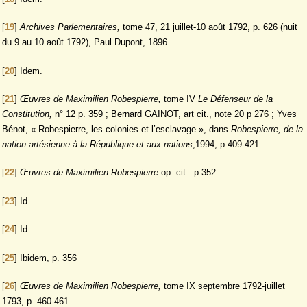
[
19
]
Archives Parlementaires,
tome 47, 21 juillet-10 août 1792, p. 626 (nuit
du 9 au 10 août 1792), Paul Dupont, 1896
[
20
]
Idem.
[
21
]
Œuvres de Maximilien Robespierre,
tome IV
Le Défenseur de la
Constitution,
n° 12 p. 359 ; Bernard GAINOT, art cit., note 20 p 276 ; Yves
Bénot, « Robespierre, les colonies et l’esclavage », dans
Robespierre, de la
nation artésienne à la République et aux nations
,1994, p.409-421.
[
22
]
Œuvres de Maximilien Robespierre
op. cit . p.352.
[
23
]
Id
[
24
]
Id.
[
25
]
Ibidem, p. 356
[
26
]
Œuvres de Maximilien Robespierre,
tome IX septembre 1792-juillet
1793, p. 460-461.