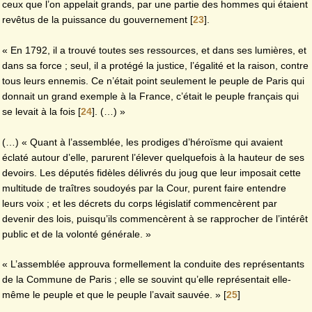
ceux que l’on appelait grands, par une partie des hommes qui étaient
revêtus de la puissance du gouvernement
[
23
]
.
« En 1792, il a trouvé toutes ses ressources, et dans ses lumières, et
dans sa force ; seul, il a protégé la justice, l’égalité et la raison, contre
tous leurs ennemis. Ce n’était point seulement le peuple de Paris qui
donnait un grand exemple à la France, c’était le peuple français qui
se levait à la fois
[
24
]
. (…) »
(…) « Quant à l’assemblée, les prodiges d’héroïsme qui avaient
éclaté autour d’elle, parurent l’élever quelquefois à la hauteur de ses
devoirs. Les députés fidèles délivrés du joug que leur imposait cette
multitude de traîtres soudoyés par la Cour, purent faire entendre
leurs voix ; et les décrets du corps législatif commencèrent par
devenir des lois, puisqu’ils commencèrent à se rapprocher de l’intérêt
public et de la volonté générale. »
« L’assemblée approuva formellement la conduite des représentants
de la Commune de Paris ; elle se souvint qu’elle représentait elle-
même le peuple et que le peuple l’avait sauvée. »
[
25
]