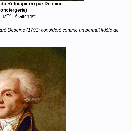
 de Robespierre par Deseine
onciergerie)
me
r
: M
D
Gilchrist
ndré Deseine (1791) considéré comme un portrait fidèle de