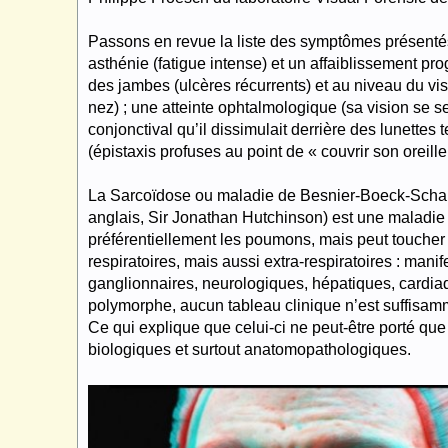
Passons en revue la liste des symptômes présentés p
asthénie (fatigue intense) et un affaiblissement prog
des jambes (ulcères récurrents) et au niveau du vis
nez) ; une atteinte ophtalmologique (sa vision se se
conjonctival qu’il dissimulait derrière des lunettes 
(épistaxis profuses au point de « couvrir son oreill
La Sarcoïdose ou maladie de Besnier-Boeck-Schau
anglais, Sir Jonathan Hutchinson) est une maladie
préférentiellement les poumons, mais peut toucher
respiratoires, mais aussi extra-respiratoires : mani
ganglionnaires, neurologiques, hépatiques, cardia
polymorphe, aucun tableau clinique n’est suffisamme
Ce qui explique que celui-ci ne peut-être porté que
biologiques et surtout anatomopathologiques.