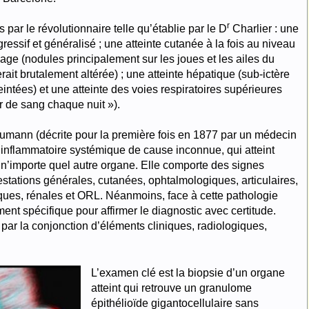
r
ar le révolutionnaire telle qu’établie par le D
Charlier : une
ressif et généralisé ; une atteinte cutanée à la fois au niveau
age (nodules principalement sur les joues et les ailes du
rait brutalement altérée) ; une atteinte hépatique (sub-ictère
teintées) et une atteinte des voies respiratoires supérieures
er de sang chaque nuit »).
mann (décrite pour la première fois en 1877 par un médecin
 inflammatoire systémique de cause inconnue, qui atteint
 n’importe quel autre organe. Elle comporte des signes
festations générales, cutanées, ophtalmologiques, articulaires,
ques, rénales et ORL. Néanmoins, face à cette pathologie
nt spécifique pour affirmer le diagnostic avec certitude.
 par la conjonction d’éléments cliniques, radiologiques,
L’examen clé est la biopsie d’un organe
atteint qui retrouve un granulome
épithélioïde gigantocellulaire sans