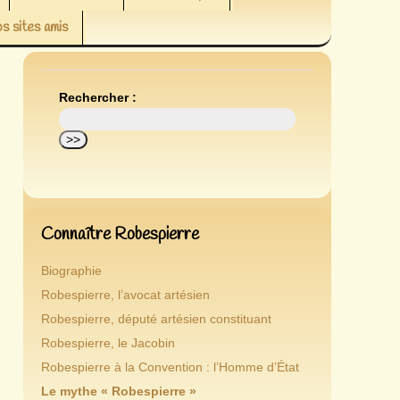
s sites amis
Rechercher :
Connaître Robespierre
Biographie
Robespierre, l’avocat artésien
Robespierre, député artésien constituant
Robespierre, le Jacobin
Robespierre à la Convention : l’Homme d’État
Le mythe « Robespierre »