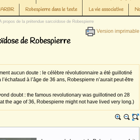
 l’ARBR
Robespierre dans le texte
La vie associative
No
A propos de la prétendue sarcoïdose de Robespierre
Version imprimable
oïdose de Robespierre
nt aucun doute : le célèbre révolutionnaire a été guillotiné
 à l’échafaud à l’âge de 36 ans, Robespierre n’aurait peut-être
ond doubt : the famous revolutionary was guillotined on 28
 at the age of 36, Robespierre might not have lived very long.)