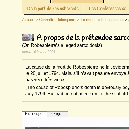
De la part de nos adhérents
Les Conférences de
Accueil
>
Connaître Robespierre
>
Le mythe « Robespierre »
>
A propos de la prétendue sarc
(On Robespierre’s alleged sarcoidosis)
mardi 16 février 2021
La cause de la mort de Robespierre ne fait évidemme
le 28 juillet 1794. Mais, s’il n’avait pas été envoyé
pas vécu très vieux.
(The cause of Robespierre’s death is obviously bey
July 1794. But had he not been sent to the scaffold
En français
In English