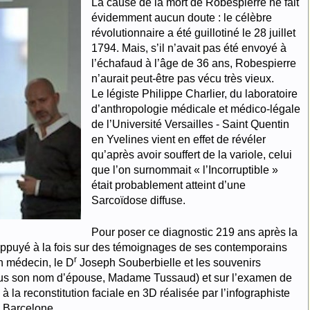
La cause de la mort de Robespierre ne fait
évidemment aucun doute : le célèbre
révolutionnaire a été guillotiné le 28 juillet
1794. Mais, s’il n’avait pas été envoyé à
l’échafaud à l’âge de 36 ans, Robespierre
n’aurait peut-être pas vécu très vieux.
Le légiste Philippe Charlier, du laboratoire
d’anthropologie médicale et médico-légale
de l’Université Versailles - Saint Quentin
en Yvelines vient en effet de révéler
qu’après avoir souffert de la variole, celui
que l’on surnommait « l’Incorruptible »
était probablement atteint d’une
Sarcoïdose diffuse.
Pour poser ce diagnostic 219 ans après la
 appuyé à la fois sur des témoignages de ses contemporains
r
n médecin, le D
Joseph Souberbielle et les souvenirs
sous son nom d’épouse, Madame Tussaud) et sur l’examen de
 la reconstitution faciale en 3D réalisée par l’infographiste
e Barcelone.