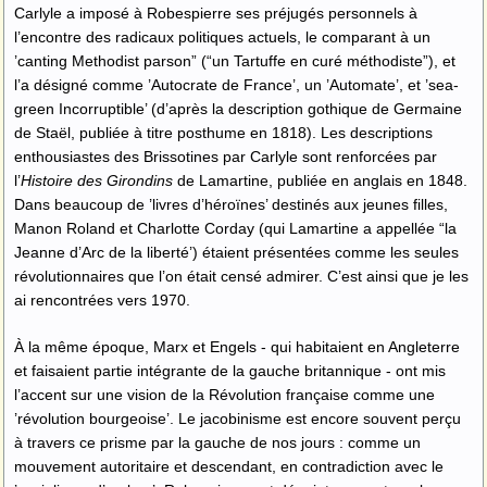
Carlyle a imposé à Robespierre ses préjugés personnels à
l’encontre des radicaux politiques actuels, le comparant à un
’canting Methodist parson” (“un Tartuffe en curé méthodiste”), et
l’a désigné comme ’Autocrate de France’, un ’Automate’, et ’sea-
green Incorruptible’ (d’après la description gothique de Germaine
de Staël, publiée à titre posthume en 1818). Les descriptions
enthousiastes des Brissotines par Carlyle sont renforcées par
l’
Histoire des Girondins
de Lamartine, publiée en anglais en 1848.
Dans beaucoup de ’livres d’héroïnes’ destinés aux jeunes filles,
Manon Roland et Charlotte Corday (qui Lamartine a appellée “la
Jeanne d’Arc de la liberté’) étaient présentées comme les seules
révolutionnaires que l’on était censé admirer. C’est ainsi que je les
ai rencontrées vers 1970.
À la même époque, Marx et Engels - qui habitaient en Angleterre
et faisaient partie intégrante de la gauche britannique - ont mis
l’accent sur une vision de la Révolution française comme une
’révolution bourgeoise’. Le jacobinisme est encore souvent perçu
à travers ce prisme par la gauche de nos jours : comme un
mouvement autoritaire et descendant, en contradiction avec le