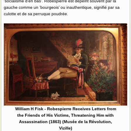
’socialisme d’en bas’. Robespierre est dépeint souvent par la
gauche comme un ’bourgeois’ ou inauthentique, signifié par sa
culotte et de sa perruque poudrée.
William H Fisk - Robespierre Receives Letters from
the Friends of His Victims, Threatening Him with
Assassination (1863) (Musée de la Révolution,
Vizille)