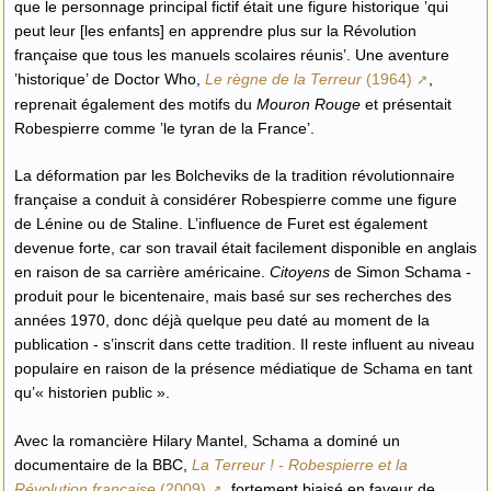
que le personnage principal fictif était une figure historique ’qui
peut leur [les enfants] en apprendre plus sur la Révolution
française que tous les manuels scolaires réunis’. Une aventure
’historique’ de Doctor Who,
Le règne de la Terreur
(1964)
,
reprenait également des motifs du
Mouron Rouge
et présentait
Robespierre comme ’le tyran de la France’.
La déformation par les Bolcheviks de la tradition révolutionnaire
française a conduit à considérer Robespierre comme une figure
de Lénine ou de Staline. L’influence de Furet est également
devenue forte, car son travail était facilement disponible en anglais
en raison de sa carrière américaine.
Citoyens
de Simon Schama -
produit pour le bicentenaire, mais basé sur ses recherches des
années 1970, donc déjà quelque peu daté au moment de la
publication - s’inscrit dans cette tradition. Il reste influent au niveau
populaire en raison de la présence médiatique de Schama en tant
qu’« historien public ».
Avec la romancière Hilary Mantel, Schama a dominé un
documentaire de la BBC,
La Terreur ! - Robespierre et la
Révolution française
(2009)
, fortement biaisé en faveur de