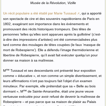
Musée de la Révolution, Vizille
Un récit populaire a été établi par Marie Tussaud
, qui a apporté
son spectacle de cire et des souvenirs napoléoniens de Paris en
1802, exagérant son importance dans les évènements et
promouvant des récits historiques trompeurs. Des têtes de
personnes ’telles qu’elles sont apparues après la guillotine’ (c’est-
à-dire des impressions d’artistes) ont été commercialisées plus
tard comme des moulages de têtes coupées (le faux ’masque de
mort de Robespierre’). Elle a défendu l’image thermidorienne et
libertine de Robespierre, qu’il avait fait exécuter quelqu’un pour
donner sa maison à sa maîtresse.
me
M
Tussaud et ses descendants ont présenté leur exposition
comme « éducative », et non comme un simple divertissement, et
leurs affirmations n’ont pas toujours fait l’objet d’un examen
minutieux. Par exemple, elle prétendait que sa « Belle au bois
me
dormant », M
de Sainte-Amaranthe, était une jeune veuve
vertueuse exécutée pour avoir refusé de devenir la maîtresse de
Robespierre – et pas parce que sa maison de plaisir au Palais