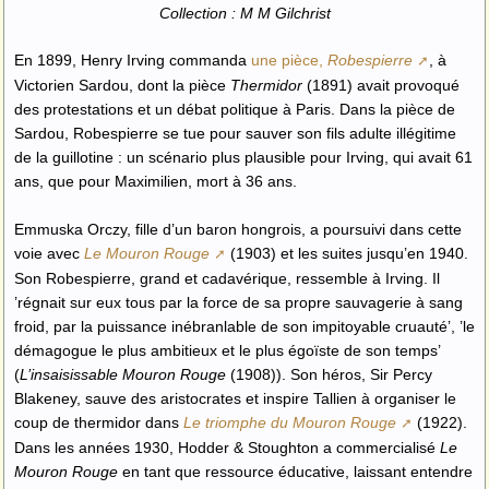
Collection : M M Gilchrist
En 1899, Henry Irving commanda
une pièce,
Robespierre
, à
Victorien Sardou, dont la pièce
Thermidor
(1891) avait provoqué
des protestations et un débat politique à Paris. Dans la pièce de
Sardou, Robespierre se tue pour sauver son fils adulte illégitime
de la guillotine : un scénario plus plausible pour Irving, qui avait 61
ans, que pour Maximilien, mort à 36 ans.
Emmuska Orczy, fille d’un baron hongrois, a poursuivi dans cette
voie avec
Le Mouron Rouge
(1903) et les suites jusqu’en 1940.
Son Robespierre, grand et cadavérique, ressemble à Irving. Il
’régnait sur eux tous par la force de sa propre sauvagerie à sang
froid, par la puissance inébranlable de son impitoyable cruauté’, ’le
démagogue le plus ambitieux et le plus égoïste de son temps’
(
L’insaisissable Mouron Rouge
(1908)). Son héros, Sir Percy
Blakeney, sauve des aristocrates et inspire Tallien à organiser le
coup de thermidor dans
Le triomphe du Mouron Rouge
(1922).
Dans les années 1930, Hodder & Stoughton a commercialisé
Le
Mouron Rouge
en tant que ressource éducative, laissant entendre