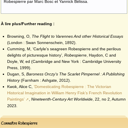
Robespierre par Marc Bosc et Yannick Bélissa.
À lire plus/Further reading :
Browning, O,
The Flight to Varennes And other Historical Essays
(London : Swan Sonnenschein, 1892).
Cumming, M, ‘Carlyle’s seagreen Robespierre and the perilous
delights of picturesque history’,
Robespierre
, Haydon, C and
Doyle, W, ed (Cambridge and New York : Cambridge University
Press, 1999).
Dugan, S,
Baroness Orczy’s The Scarlet Pimpernel : A Publishing
History
(Farnham : Ashgate, 2012).
Kwok, Alice C,
’Domesticating Robespierre : The Victorian
Historical Imagination in William Henry Fisk’s French Revolution
Paintings’
,
Nineteenth-Century Art Worldwide
, 22, no 2, Autumn
2023.
Connaître Robespierre