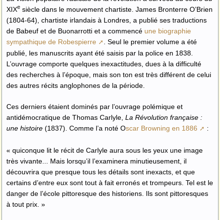
e
XIX
siècle dans le mouvement chartiste. James Bronterre O’Brien
(1804-64), chartiste irlandais à Londres, a publié ses traductions
de Babeuf et de Buonarrotti et a commencé
une biographie
sympathique de Robespierre
. Seul le premier volume a été
publié, les manuscrits ayant été saisis par la police en 1838.
L’ouvrage comporte quelques inexactitudes, dues à la difficulté
des recherches à l’époque, mais son ton est très différent de celui
des autres récits anglophones de la période.
Ces derniers étaient dominés par l’ouvrage polémique et
antidémocratique de Thomas Carlyle,
La Révolution française :
une histoire
(1837). Comme l’a noté O
scar Browning en 1886
:
quiconque lit le récit de Carlyle aura sous les yeux une image
très vivante... Mais lorsqu’il l’examinera minutieusement, il
découvrira que presque tous les détails sont inexacts, et que
certains d’entre eux sont tout à fait erronés et trompeurs. Tel est le
danger de l’école pittoresque des historiens. Ils sont pittoresques
à tout prix.