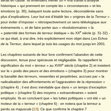
serait en cause. Ils entendent mener un « vrai travail d’analyse
historique » qui prennent en compte les « circonstances » et les
émotions (p. 30), balayant toute autre lecture, déconsidérée sans
plus d’explications. Leur but est d’établir les « origines de
la Terreur »
pour éviter d’imposer « rétrospectivement un sens téléologique aux
événements », et de faire porter aux « révolutionnaires » la
e
« paternité des formes de terreur étatique » du XX
siècle (p. 31-32) -
ce qui était, à vrai dire, très explicitement mon objet dans
Les Echos
de la Terreur
, dans lequel je suis les usages du mot jusqu’en 2001.
Les chapitres suivants de leur livre confirment l’abandon de cette
discussion, tenue pour spécieuse et négligeable. Ils rappellent la
e
signification du mot « terreur » au XVIII
siècle (chapitre 2) et insistent
sur le « poids des peurs et des émotions » (chapitre 3) pour montrer
la banalité des terreurs, ressenties et perpétrées, accrues par « la
radicalisation des affrontements et l’aggravation de la répression »
(chapitre 4) ; il est donc inévitable que dans « un temps d’exception
politique » (chapitre 5) des moyens « extraordinaires » soient
employés. Ils en concluent que « les luttes politiques » ont été « un
moteur de la « terreur » (chapitre 6) : on notera que la terreur a
perdu sa majuscule
[
15
]
. Ce que confirme le chapitre 7