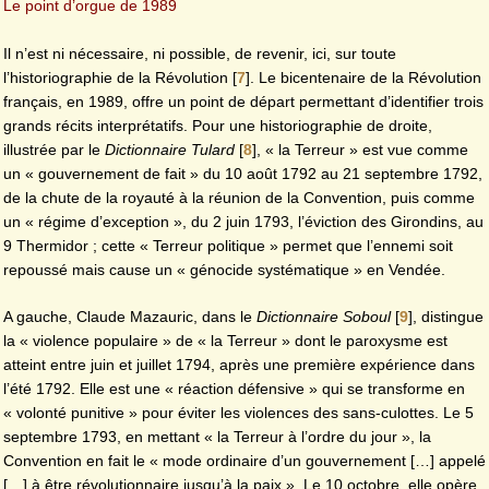
Le point d’orgue de 1989
Il n’est ni nécessaire, ni possible, de revenir, ici, sur toute
l’historiographie de la Révolution
[
7
]
. Le bicentenaire de la Révolution
français, en 1989, offre un point de départ permettant d’identifier trois
grands récits interprétatifs. Pour une historiographie de droite,
illustrée par le
Dictionnaire Tulard
[
8
]
, « la Terreur » est vue comme
un « gouvernement de fait » du 10 août 1792 au 21 septembre 1792,
de la chute de la royauté à la réunion de la Convention, puis comme
un « régime d’exception », du 2 juin 1793, l’éviction des Girondins, au
9 Thermidor ; cette « Terreur politique » permet que l’ennemi soit
repoussé mais cause un « génocide systématique » en Vendée.
A gauche, Claude Mazauric, dans le
Dictionnaire Soboul
[
9
]
, distingue
la « violence populaire » de « la Terreur » dont le paroxysme est
atteint entre juin et juillet 1794, après une première expérience dans
l’été 1792. Elle est une « réaction défensive » qui se transforme en
« volonté punitive » pour éviter les violences des sans-culottes. Le 5
septembre 1793, en mettant « la Terreur à l’ordre du jour », la
Convention en fait le « mode ordinaire d’un gouvernement […] appelé
[…] à être révolutionnaire jusqu’à la paix ». Le 10 octobre, elle opère