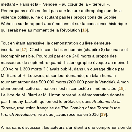
mettant « Paris et la « Vendée » au cœur de la « terreur ».
Remarquons qu’ils ne font pas une lecture anthropologique de la
violence politique, ne discutant pas les propositions de Sophie
Wahnich sur le rapport aux émotions et sur la conscience historique
qui serait née au moment de la Révolution
[
16
]
.
Tout en étant agressive, la démonstration du livre demeure
incertaine
[
17
]
. C’est le cas du bilan humain (chapitre 8) lacunaire et
incompréhensible. Pourquoi parler de 240 morts à propos des
massacres de septembre quand l’historiographie évoque au moins 1
100 voire 1 300 morts ? J’avais publié, dans un ouvrage dirigé par
M. Biard et H. Leuwers, et sur leur demande, un bilan humain
tournant autour des 500 000 morts (200 000 pour la Vendée). A mon
étonnement, cette estimation n’est ni contestée ni même citée
[
18
]
.
Le livre de M. Biard et M. Linton reprend la démonstration donnée
par Timothy Tackett, qui en est le préfacier, dans
Anatomie de la
Terreur
, traduction française de
The Coming of the Terror in the
French Revolution
, livre que j’avais recensé en 2016
[
19
]
.
Ainsi, sans discussion, les auteurs s’arrêtent à une compréhension de