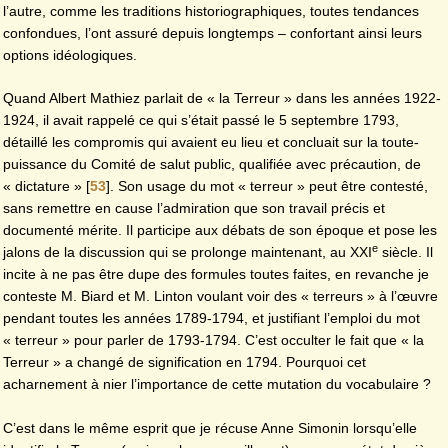
l’autre, comme les traditions historiographiques, toutes tendances
confondues, l’ont assuré depuis longtemps – confortant ainsi leurs
options idéologiques.
Quand Albert Mathiez parlait de « la Terreur » dans les années 1922-
1924, il avait rappelé ce qui s’était passé le 5 septembre 1793,
détaillé les compromis qui avaient eu lieu et concluait sur la toute-
puissance du Comité de salut public, qualifiée avec précaution, de
« dictature »
[
53
]
. Son usage du mot « terreur » peut être contesté,
sans remettre en cause l’admiration que son travail précis et
documenté mérite. Il participe aux débats de son époque et pose les
e
jalons de la discussion qui se prolonge maintenant, au XXI
siècle. Il
incite à ne pas être dupe des formules toutes faites, en revanche je
conteste M. Biard et M. Linton voulant voir des « terreurs » à l’œuvre
pendant toutes les années 1789-1794, et justifiant l’emploi du mot
« terreur » pour parler de 1793-1794. C’est occulter le fait que « la
Terreur » a changé de signification en 1794. Pourquoi cet
acharnement à nier l’importance de cette mutation du vocabulaire ?
C’est dans le même esprit que je récuse Anne Simonin lorsqu’elle