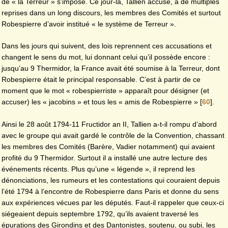
de « la Terreur » s’impose. Ce jour-là, Tallien accuse, à de multiples
reprises dans un long discours, les membres des Comités et surtout
Robespierre d’avoir institué « le système de Terreur ».
Dans les jours qui suivent, des lois reprennent ces accusations et
changent le sens du mot, lui donnant celui qu’il possède encore :
jusqu’au 9 Thermidor, la France avait été soumise à la Terreur, dont
Robespierre était le principal responsable. C’est à partir de ce
moment que le mot « robespierriste » apparaît pour désigner (et
accuser) les « jacobins » et tous les « amis de Robespierre »
[
60
]
.
Ainsi le 28 août 1794-11 Fructidor an II, Tallien a-t-il rompu d’abord
avec le groupe qui avait gardé le contrôle de la Convention, chassant
les membres des Comités (Barère, Vadier notamment) qui avaient
profité du 9 Thermidor. Surtout il a installé une autre lecture des
événements récents. Plus qu’une « légende », il reprend les
dénonciations, les rumeurs et les contestations qui couraient depuis
l’été 1794 à l’encontre de Robespierre dans Paris et donne du sens
aux expériences vécues par les députés. Faut-il rappeler que ceux-ci
siégeaient depuis septembre 1792, qu’ils avaient traversé les
épurations des Girondins et des Dantonistes, soutenu, ou subi, les