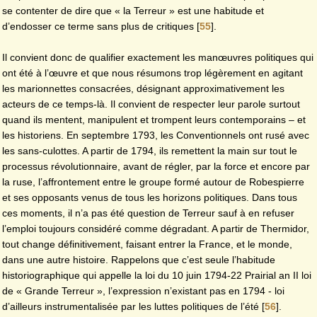
se contenter de dire que « la Terreur » est une habitude et
d’endosser ce terme sans plus de critiques
[
55
]
.
Il convient donc de qualifier exactement les manœuvres politiques qui
ont été à l’œuvre et que nous résumons trop légèrement en agitant
les marionnettes consacrées, désignant approximativement les
acteurs de ce temps-là. Il convient de respecter leur parole surtout
quand ils mentent, manipulent et trompent leurs contemporains – et
les historiens. En septembre 1793, les Conventionnels ont rusé avec
les sans-culottes. A partir de 1794, ils remettent la main sur tout le
processus révolutionnaire, avant de régler, par la force et encore par
la ruse, l’affrontement entre le groupe formé autour de Robespierre
et ses opposants venus de tous les horizons politiques. Dans tous
ces moments, il n’a pas été question de Terreur sauf à en refuser
l’emploi toujours considéré comme dégradant. A partir de Thermidor,
tout change définitivement, faisant entrer la France, et le monde,
dans une autre histoire. Rappelons que c’est seule l’habitude
historiographique qui appelle la loi du 10 juin 1794-22 Prairial an II loi
de « Grande Terreur », l’expression n’existant pas en 1794 - loi
d’ailleurs instrumentalisée par les luttes politiques de l’été
[
56
]
.