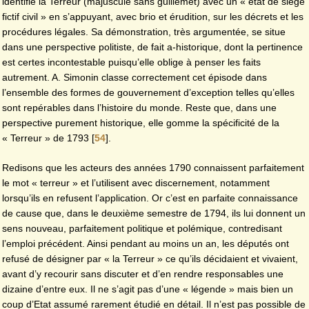
identifie la Terreur (majuscule sans guillemet) avec un « état de siège
fictif civil » en s’appuyant, avec brio et érudition, sur les décrets et les
procédures légales. Sa démonstration, très argumentée, se situe
dans une perspective politiste, de fait a-historique, dont la pertinence
est certes incontestable puisqu’elle oblige à penser les faits
autrement. A. Simonin classe correctement cet épisode dans
l’ensemble des formes de gouvernement d’exception telles qu’elles
sont repérables dans l’histoire du monde. Reste que, dans une
perspective purement historique, elle gomme la spécificité de la
« Terreur » de 1793
[
54
]
.
Redisons que les acteurs des années 1790 connaissent parfaitement
le mot « terreur » et l’utilisent avec discernement, notamment
lorsqu’ils en refusent l’application. Or c’est en parfaite connaissance
de cause que, dans le deuxième semestre de 1794, ils lui donnent un
sens nouveau, parfaitement politique et polémique, contredisant
l’emploi précédent. Ainsi pendant au moins un an, les députés ont
refusé de désigner par « la Terreur » ce qu’ils décidaient et vivaient,
avant d’y recourir sans discuter et d’en rendre responsables une
dizaine d’entre eux. Il ne s’agit pas d’une « légende » mais bien un
coup d’Etat assumé rarement étudié en détail. Il n’est pas possible de