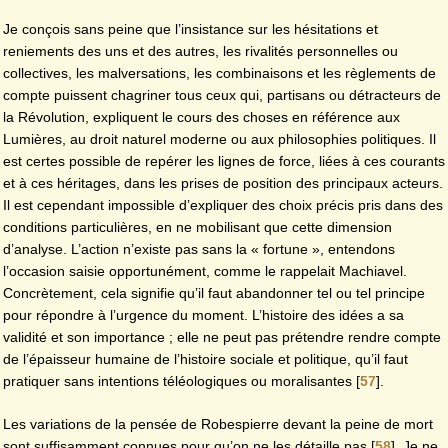
Je conçois sans peine que l’insistance sur les hésitations et
reniements des uns et des autres, les rivalités personnelles ou
collectives, les malversations, les combinaisons et les règlements de
compte puissent chagriner tous ceux qui, partisans ou détracteurs de
la Révolution, expliquent le cours des choses en référence aux
Lumières, au droit naturel moderne ou aux philosophies politiques. Il
est certes possible de repérer les lignes de force, liées à ces courants
et à ces héritages, dans les prises de position des principaux acteurs.
Il est cependant impossible d’expliquer des choix précis pris dans des
conditions particulières, en ne mobilisant que cette dimension
d’analyse. L’action n’existe pas sans la « fortune », entendons
l’occasion saisie opportunément, comme le rappelait Machiavel.
Concrètement, cela signifie qu’il faut abandonner tel ou tel principe
pour répondre à l’urgence du moment. L’histoire des idées a sa
validité et son importance ; elle ne peut pas prétendre rendre compte
de l’épaisseur humaine de l’histoire sociale et politique, qu’il faut
pratiquer sans intentions téléologiques ou moralisantes
[
57
]
.
Les variations de la pensée de Robespierre devant la peine de mort
sont suffisamment connues pour qu’on ne les détaille pas
[
58
]
. Je ne