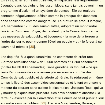
En 1793, la terreur (sans guillemet, ni majuscule) est régulièrement
évoquée dans les clubs et les assemblées, sans jamais devenir ni un
programme d’action, ni un système de pensée. Elle est toujours
connotée négativement, définie comme la pratique des despotes
donc considérée comme dangereuse. La rupture se produit lorsque,
le 5 septembre 1793, des sans-culottes, adoptant un mot d’ordre
lancé par l’un d’eux, Royer, demandent que la Convention prenne
des mesures de salut public, et évoquent « la mise de la terreur à
l’ordre du jour », pour « donner l’éveil au peuple » et « le forcer à se
sauver lui-même »
[
28
]
.
Les députés, à la quasi-unanimité, se contentent de créer une
« armée révolutionnaire » de 6 000 hommes et 1 200 canonniers
(contre les 30 000 demandés), sans guillotine, ni tribunal – ce qui
limite l’autonomie de cette armée placée sous le contrôle des
Comités de salut public et de sûreté générale. Ils réduisent en même
temps la liberté des assemblées sectionnaires et jettent en prison le
meneur du courant sans-culotte le plus radical, Jacques Roux, qui va
y mourir quelques mois plus tard. Ses amis dénoncent aussitôt « la
terreur » exercée par la Convention et le Comité de salut public à leur
encontre sans rien obtenir
[
29
]
. Car si le 5 septembre, Barère, au