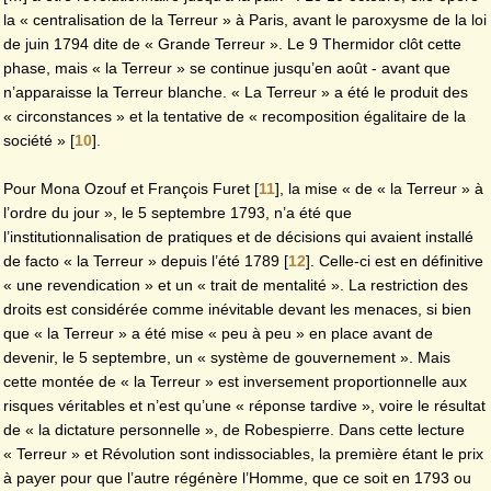
la « centralisation de la Terreur » à Paris, avant le paroxysme de la loi
de juin 1794 dite de « Grande Terreur ». Le 9 Thermidor clôt cette
phase, mais « la Terreur » se continue jusqu’en août - avant que
n’apparaisse la Terreur blanche. « La Terreur » a été le produit des
« circonstances » et la tentative de « recomposition égalitaire de la
société »
[
10
]
.
Pour Mona Ozouf et François Furet
[
11
]
, la mise « de « la Terreur » à
l’ordre du jour », le 5 septembre 1793, n’a été que
l’institutionnalisation de pratiques et de décisions qui avaient installé
de facto « la Terreur » depuis l’été 1789
[
12
]
. Celle-ci est en définitive
« une revendication » et un « trait de mentalité ». La restriction des
droits est considérée comme inévitable devant les menaces, si bien
que « la Terreur » a été mise « peu à peu » en place avant de
devenir, le 5 septembre, un « système de gouvernement ». Mais
cette montée de « la Terreur » est inversement proportionnelle aux
risques véritables et n’est qu’une « réponse tardive », voire le résultat
de « la dictature personnelle », de Robespierre. Dans cette lecture
« Terreur » et Révolution sont indissociables, la première étant le prix
à payer pour que l’autre régénère l’Homme, que ce soit en 1793 ou