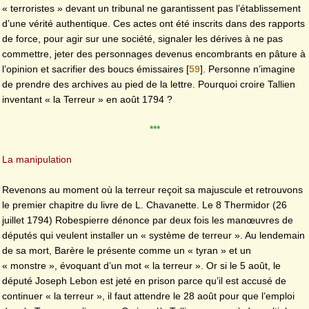
« terroristes » devant un tribunal ne garantissent pas l’établissement
d’une vérité authentique. Ces actes ont été inscrits dans des rapports
de force, pour agir sur une société, signaler les dérives à ne pas
commettre, jeter des personnages devenus encombrants en pâture à
l’opinion et sacrifier des boucs émissaires
[
59
]
. Personne n’imagine
de prendre des archives au pied de la lettre. Pourquoi croire Tallien
inventant « la Terreur » en août 1794 ?
***
La manipulation
Revenons au moment où la terreur reçoit sa majuscule et retrouvons
le premier chapitre du livre de L. Chavanette. Le 8 Thermidor (26
juillet 1794) Robespierre dénonce par deux fois les manœuvres de
députés qui veulent installer un « système de terreur ». Au lendemain
de sa mort, Barère le présente comme un « tyran » et un
« monstre », évoquant d’un mot « la terreur ». Or si le 5 août, le
député Joseph Lebon est jeté en prison parce qu’il est accusé de
continuer « la terreur », il faut attendre le 28 août pour que l’emploi