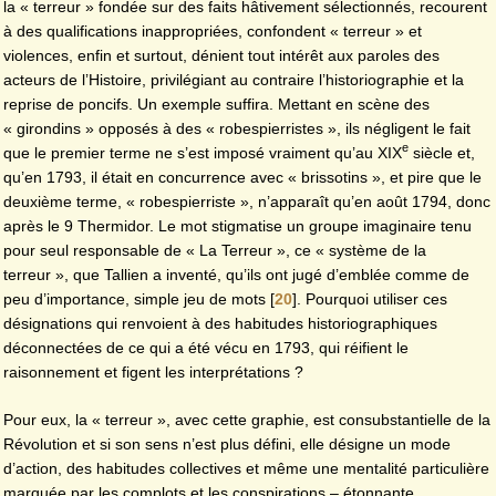
la « terreur » fondée sur des faits hâtivement sélectionnés, recourent
à des qualifications inappropriées, confondent « terreur » et
violences, enfin et surtout, dénient tout intérêt aux paroles des
acteurs de l’Histoire, privilégiant au contraire l’historiographie et la
reprise de poncifs. Un exemple suffira. Mettant en scène des
« girondins » opposés à des « robespierristes », ils négligent le fait
e
que le premier terme ne s’est imposé vraiment qu’au XIX
siècle et,
qu’en 1793, il était en concurrence avec « brissotins », et pire que le
deuxième terme, « robespierriste », n’apparaît qu’en août 1794, donc
après le 9 Thermidor. Le mot stigmatise un groupe imaginaire tenu
pour seul responsable de « La Terreur », ce « système de la
terreur », que Tallien a inventé, qu’ils ont jugé d’emblée comme de
peu d’importance, simple jeu de mots
[
20
]
. Pourquoi utiliser ces
désignations qui renvoient à des habitudes historiographiques
déconnectées de ce qui a été vécu en 1793, qui réifient le
raisonnement et figent les interprétations ?
Pour eux, la « terreur », avec cette graphie, est consubstantielle de la
Révolution et si son sens n’est plus défini, elle désigne un mode
d’action, des habitudes collectives et même une mentalité particulière
marquée par les complots et les conspirations – étonnante