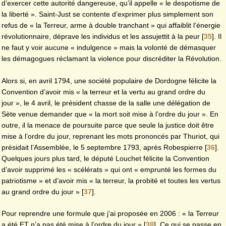
d’exercer cette autorité dangereuse, qu’il appelle « le despotisme de
la liberté ». Saint-Just se contente d’exprimer plus simplement son
refus de « la Terreur, arme à double tranchant » qui affaiblit l’énergie
révolutionnaire, déprave les individus et les assujettit à la peur
[
35
]
. Il
ne faut y voir aucune « indulgence » mais la volonté de démasquer
les démagogues réclamant la violence pour discréditer la Révolution.
Alors si, en avril 1794, une société populaire de Dordogne félicite la
Convention d’avoir mis « la terreur et la vertu au grand ordre du
jour », le 4 avril, le président chasse de la salle une délégation de
Sète venue demander que « la mort soit mise à l’ordre du jour ». En
outre, il la menace de poursuite parce que seule la justice doit être
mise à l’ordre du jour, reprenant les mots prononcés par Thuriot, qui
présidait l’Assemblée, le 5 septembre 1793, après Robespierre
[
36
]
.
Quelques jours plus tard, le député Louchet félicite la Convention
d’avoir supprimé les « scélérats » qui ont « emprunté les formes du
patriotisme » et d’avoir mis « la terreur, la probité et toutes les vertus
au grand ordre du jour »
[
37
]
.
Pour reprendre une formule que j’ai proposée en 2006 : « la Terreur
a été ET n’a pas été mise à l’ordre du jour »
[
38
]
. Ce qui se passe en