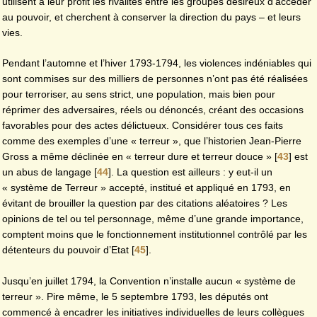
utilisent à leur profit les rivalités entre les groupes désireux d’accéder
au pouvoir, et cherchent à conserver la direction du pays – et leurs
vies.
Pendant l’automne et l’hiver 1793-1794, les violences indéniables qui
sont commises sur des milliers de personnes n’ont pas été réalisées
pour terroriser, au sens strict, une population, mais bien pour
réprimer des adversaires, réels ou dénoncés, créant des occasions
favorables pour des actes délictueux. Considérer tous ces faits
comme des exemples d’une « terreur », que l’historien Jean-Pierre
Gross a même déclinée en « terreur dure et terreur douce »
[
43
]
est
un abus de langage
[
44
]
. La question est ailleurs : y eut-il un
« système de Terreur » accepté, institué et appliqué en 1793, en
évitant de brouiller la question par des citations aléatoires ? Les
opinions de tel ou tel personnage, même d’une grande importance,
comptent moins que le fonctionnement institutionnel contrôlé par les
détenteurs du pouvoir d’Etat
[
45
]
.
Jusqu’en juillet 1794, la Convention n’installe aucun « système de
terreur ». Pire même, le 5 septembre 1793, les députés ont
commencé à encadrer les initiatives individuelles de leurs collègues