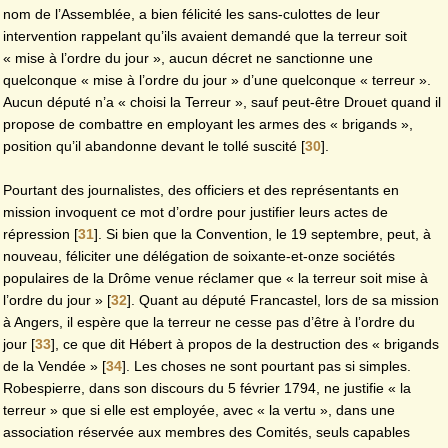
nom de l’Assemblée, a bien félicité les sans-culottes de leur
intervention rappelant qu’ils avaient demandé que la terreur soit
« mise à l’ordre du jour », aucun décret ne sanctionne une
quelconque « mise à l’ordre du jour » d’une quelconque « terreur ».
Aucun député n’a « choisi la Terreur », sauf peut-être Drouet quand il
propose de combattre en employant les armes des « brigands »,
position qu’il abandonne devant le tollé suscité
[
30
]
.
Pourtant des journalistes, des officiers et des représentants en
mission invoquent ce mot d’ordre pour justifier leurs actes de
répression
[
31
]
. Si bien que la Convention, le 19 septembre, peut, à
nouveau, féliciter une délégation de soixante-et-onze sociétés
populaires de la Drôme venue réclamer que « la terreur soit mise à
l’ordre du jour »
[
32
]
. Quant au député Francastel, lors de sa mission
à Angers, il espère que la terreur ne cesse pas d’être à l’ordre du
jour
[
33
]
, ce que dit Hébert à propos de la destruction des « brigands
de la Vendée »
[
34
]
. Les choses ne sont pourtant pas si simples.
Robespierre, dans son discours du 5 février 1794, ne justifie « la
terreur » que si elle est employée, avec « la vertu », dans une
association réservée aux membres des Comités, seuls capables