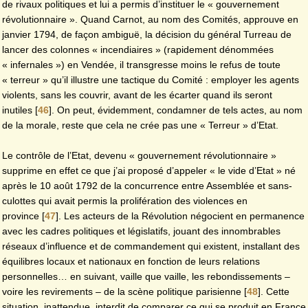
de rivaux politiques et lui a permis d’instituer le « gouvernement
révolutionnaire ». Quand Carnot, au nom des Comités, approuve en
janvier 1794, de façon ambiguë, la décision du général Turreau de
lancer des colonnes « incendiaires » (rapidement dénommées
« infernales ») en Vendée, il transgresse moins le refus de toute
« terreur » qu’il illustre une tactique du Comité : employer les agents
violents, sans les couvrir, avant de les écarter quand ils seront
inutiles
[
46
]
. On peut, évidemment, condamner de tels actes, au nom
de la morale, reste que cela ne crée pas une « Terreur » d’Etat.
Le contrôle de l’Etat, devenu « gouvernement révolutionnaire »
supprime en effet ce que j’ai proposé d’appeler « le vide d’Etat » né
après le 10 août 1792 de la concurrence entre Assemblée et sans-
culottes qui avait permis la prolifération des violences en
province
[
47
]
. Les acteurs de la Révolution négocient en permanence
avec les cadres politiques et législatifs, jouant des innombrables
réseaux d’influence et de commandement qui existent, installant des
équilibres locaux et nationaux en fonction de leurs relations
personnelles… en suivant, vaille que vaille, les rebondissements –
voire les revirements – de la scène politique parisienne
[
48
]
. Cette
situation, inattendue, interdit de comparer ce qui se produit en France