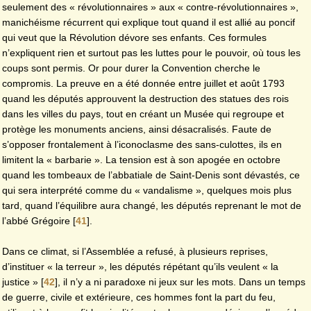
seulement des « révolutionnaires » aux « contre-révolutionnaires »,
manichéisme récurrent qui explique tout quand il est allié au poncif
qui veut que la Révolution dévore ses enfants. Ces formules
n’expliquent rien et surtout pas les luttes pour le pouvoir, où tous les
coups sont permis. Or pour durer la Convention cherche le
compromis. La preuve en a été donnée entre juillet et août 1793
quand les députés approuvent la destruction des statues des rois
dans les villes du pays, tout en créant un Musée qui regroupe et
protège les monuments anciens, ainsi désacralisés. Faute de
s’opposer frontalement à l’iconoclasme des sans-culottes, ils en
limitent la « barbarie ». La tension est à son apogée en octobre
quand les tombeaux de l’abbatiale de Saint-Denis sont dévastés, ce
qui sera interprété comme du « vandalisme », quelques mois plus
tard, quand l’équilibre aura changé, les députés reprenant le mot de
l’abbé Grégoire
[
41
]
.
Dans ce climat, si l’Assemblée a refusé, à plusieurs reprises,
d’instituer « la terreur », les députés répétant qu’ils veulent « la
justice »
[
42
]
, il n’y a ni paradoxe ni jeux sur les mots. Dans un temps
de guerre, civile et extérieure, ces hommes font la part du feu,