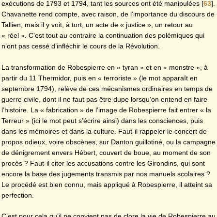
exécutions de 1793 et 1794, tant les sources ont été manipulées
[
63
]
.
Chavanette rend compte, avec raison, de l’importance du discours de
Tallien, mais il y voit, à tort, un acte de « justice », un retour au
« réel ». C’est tout au contraire la continuation des polémiques qui
n’ont pas cessé d’infléchir le cours de la Révolution.
La transformation de Robespierre en « tyran » et en « monstre », à
partir du 11 Thermidor, puis en « terroriste » (le mot apparaît en
septembre 1794), relève de ces mécanismes ordinaires en temps de
guerre civile, dont il ne faut pas être dupe lorsqu’on entend en faire
l’histoire. La « fabrication » de l’image de Robespierre fait entrer « la
Terreur » (ici le mot peut s’écrire ainsi) dans les consciences, puis
dans les mémoires et dans la culture. Faut-il rappeler le concert de
propos odieux, voire obscènes, sur Danton guillotiné, ou la campagne
de dénigrement envers Hébert, couvert de boue, au moment de son
procès ? Faut-il citer les accusations contre les Girondins, qui sont
encore la base des jugements transmis par nos manuels scolaires ?
Le procédé est bien connu, mais appliqué à Robespierre, il atteint sa
perfection.
C’est pour cela qu’il ne convient pas de clore la vie de Robespierre au