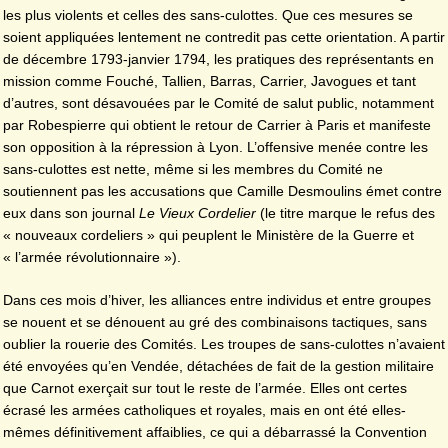
les plus violents et celles des sans-culottes. Que ces mesures se
soient appliquées lentement ne contredit pas cette orientation. A partir
de décembre 1793-janvier 1794, les pratiques des représentants en
mission comme Fouché, Tallien, Barras, Carrier, Javogues et tant
d’autres, sont désavouées par le Comité de salut public, notamment
par Robespierre qui obtient le retour de Carrier à Paris et manifeste
son opposition à la répression à Lyon. L’offensive menée contre les
sans-culottes est nette, même si les membres du Comité ne
soutiennent pas les accusations que Camille Desmoulins émet contre
eux dans son journal
Le Vieux Cordelier
(le titre marque le refus des
« nouveaux cordeliers » qui peuplent le Ministère de la Guerre et
« l’armée révolutionnaire »).
Dans ces mois d’hiver, les alliances entre individus et entre groupes
se nouent et se dénouent au gré des combinaisons tactiques, sans
oublier la rouerie des Comités. Les troupes de sans-culottes n’avaient
été envoyées qu’en Vendée, détachées de fait de la gestion militaire
que Carnot exerçait sur tout le reste de l’armée. Elles ont certes
écrasé les armées catholiques et royales, mais en ont été elles-
mêmes définitivement affaiblies, ce qui a débarrassé la Convention