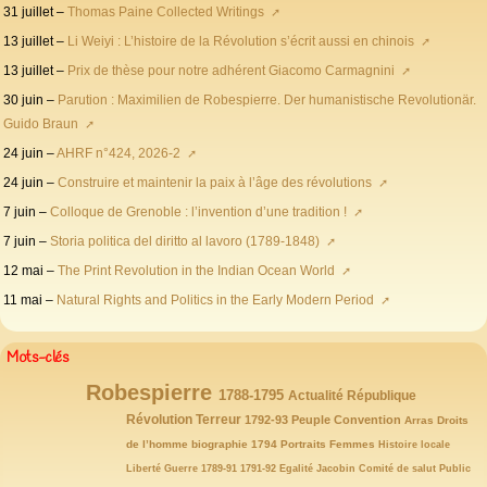
31 juillet –
Thomas Paine Collected Writings
13 juillet –
Li Weiyi : L’histoire de la Révolution s’écrit aussi en chinois
13 juillet –
Prix de thèse pour notre adhérent Giacomo Carmagnini
30 juin –
Parution : Maximilien de Robespierre. Der humanistische Revolutionär.
Guido Braun
24 juin –
AHRF n°424, 2026-2
24 juin –
Construire et maintenir la paix à l’âge des révolutions
7 juin –
Colloque de Grenoble : l’invention d’une tradition !
7 juin –
Storia politica del diritto al lavoro (1789-1848)
12 mai –
The Print Revolution in the Indian Ocean World
11 mai –
Natural Rights and Politics in the Early Modern Period
Mots-clés
Robespierre
146/146
77/146
72/146
65/146
1788-1795
Actualité
République
63/146
59/146
54/146
52/146
47/146
Révolution
43/146
Terreur
1792-93
Peuple
Convention
Arras
Droits
40/146
39/146
32/146
32/146
31/146
29/146
de l’homme
biographie
1794
Portraits
Femmes
Histoire locale
27/146
25/146
23/146
21/146
21/146
21/146
Liberté
Guerre
1789-91
1791-92
Egalité
Jacobin
Comité de salut Public