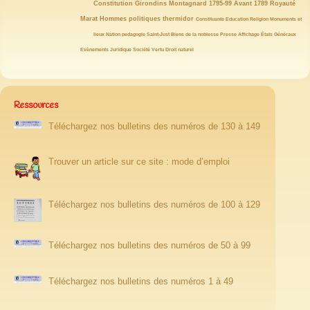
19/146
19/146
19/146
19/146
18/146
18/146
18/146
Constitution
Girondins
Montagnard
1795-99
Avant 1789
Royauté
17/146
15/146
15/146
14/146
14/146
13/146
Marat
Hommes politiques
thermidor
Constituante
Education
Religion
Monuments et
12/146
12/146
12/146
12/146
11/146
11/146
10/146
lieux
Nation
pedagogie
Saint-Just
Biens de la noblesse
Presse
Affichage
États Généraux
10/146
10/146
10/146
10/146
9/146
8/146
Evènements
Juridique
Société
Vertu
Droit naturel
Ressources
Téléchargez nos bulletins des numéros de 130 à 149
Trouver un article sur ce site : mode d’emploi
Téléchargez nos bulletins des numéros de 100 à 129
Téléchargez nos bulletins des numéros de 50 à 99
Téléchargez nos bulletins des numéros 1 à 49