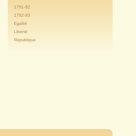
1791-92
1792-93
Egalité
Liberté
République