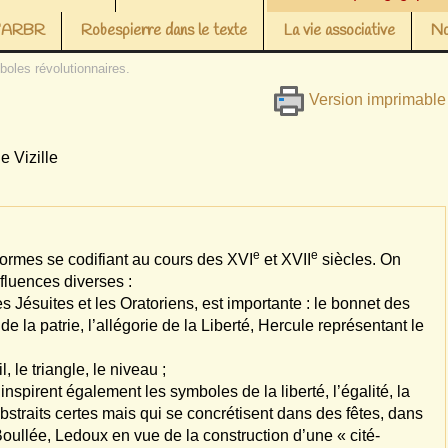
 l’ARBR
Robespierre dans le texte
La vie associative
No
oles révolutionnaires.
Version imprimable
 Vizille
e
e
 formes se codifiant au cours des XVI
et XVII
siècles. On
fluences diverses :
es Jésuites et les Oratoriens, est importante : le bonnet des
de la patrie, l’allégorie de la Liberté, Hercule représentant le
 le triangle, le niveau ;
spirent également les symboles de la liberté, l’égalité, la
 abstraits certes mais qui se concrétisent dans des fêtes, dans
llée, Ledoux en vue de la construction d’une « cité-