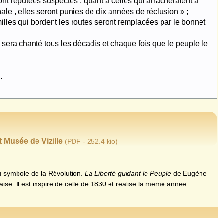
nt réputées suspectes ; quant à celles qui arracheraient à
le , elles seront punies de dix années de réclusion » ;
milles qui bordent les routes seront remplacées par le bonnet
sera chanté tous les décadis et chaque fois que le peuple le
.
 Musée de Vizille
(
PDF
-
252.4 kio
)
u symbole de la Révolution.
La Liberté guidant le Peuple
de Eugène
çaise. Il est inspiré de celle de 1830 et réalisé la même année.