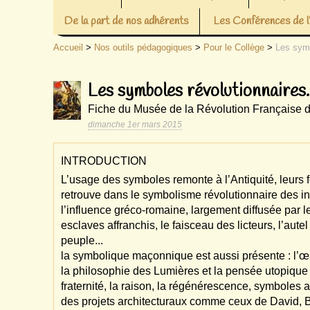
De la part de nos adhérents
Les Conférences de
Accueil
>
Nos outils pédagogiques
>
Pour le Collège
>
Les symb
Les symboles révolutionnaires.
Fiche du Musée de la Révolution Française de
dimanche 1er mars 2015
INTRODUCTION
L’usage des symboles remonte à l’Antiquité, leurs
retrouve dans le symbolisme révolutionnaire des in
l’influence gréco-romaine, largement diffusée par l
esclaves affranchis, le faisceau des licteurs, l’autel 
peuple...
la symbolique maçonnique est aussi présente : l’œil,
la philosophie des Lumières et la pensée utopique in
fraternité, la raison, la régénérescence, symboles
des projets architecturaux comme ceux de David, Bou