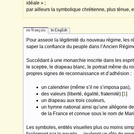
idéale » ;
par ailleurs la symbolique chrétienne, plus ténue, e
en français
In English
Pour asseoir la légitimité du nouveau régime, les r
saper la confiance du peuple dans l’Ancien Régime, d
Succédant à une monarchie inscrite dans les esprit
le sceptre, le drapeau blanc, le portrait même du roi
propres signes de reconnaissance et d’adhésion :
un calendrier (même s’il ne s’imposa pas),
des valeurs (liberté, égalité, fraternité)
[
1
]
un drapeau aux trois couleurs,
un hymne national ainsi qu’une allégorie de 
de la France et connue sous le nom de Mari
Les symboles, entités visuelles plus ou moins simp
facilement par le peuple –, jouèrent un rôle de pr